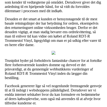
som kender til vedtægterne på området. Derudover giver det dig
anledning til en hjælpende hånd, for så vidt du forvoldes
dilemmaer i processen med dit indkøb.
Desuden er det smart at kunden er hensynstagende til de mest
basale retningslinjer der har betydning for ordren, eksempelvis
den returneringsret online virksomheden bruger. Derfor er det
desuden vigtigt, at man stadig bevarer ens ordrekvittering, så
man til enhver tid kan vidne om købet af Roland RDT-R
Trommestol Vinyl, ligegyldigt om man er på udkig efter varer til
en herre eller dame.
Trustpilot byder på forholdsvis fantastiske chancer for at fortolke
flere forhenværende kunders domme og derved er det
prisværdigt, at du gennemgår webbutikkens vurderinger af
Roland RDT-R Trommestol Vinyl inden du lægger din
bestilling.
Facebook genererer lige så vel nogenlunde fremragende genveje
til at få indsigt i webshoppens pålidelighed. Derudover ser vi
endda internet selskaber hvor du kan formulere en bedømmelse
af deres købsoplevelse, som også må anvendes til at afveje hvor
tilfredse kunderne er.