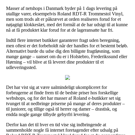
Masser af netshops i Danmark byder på 1 dags levering på
utallige varer, eksempelvis Roland RDT-R Trommestol Vinyl,
men som trods alt er påkrævet at orden realiseres forud for et
nøjagtigt klokkeslæt, med det formål at de har udsigt til at kunne
nå at få produktet klar forud for at de lageransatte har fri.
Indtil flere internet butikker garanterer fragt uden beregning,
men oftest er det forbeholdt når der handles for et bestemt beløb.
Alternativt burde du udse dig den billigste fragtløsning, som
mange gange – uanset om du er i Holstebro, Frederikssund eller
Hørning – vil blive at få leveret dine produkter til et
udleveringssted.
Det har vist sig at være ualmindeligt ukompliceret for
forbrugerne at finde frem til de bedste priser hos forskellige
webshops, og for det har masser af Roland e-butikker set sig
tvunget til at nedbringe priserne på mange af deres produkter –
til juniorer, og tillige også til herrer og damer – drastisk, og
endda nogle gange tilbyde gebyrfri levering.
Derfor kan det til hver en tid vise sig indbringende at
sammenholde nogle få internet foretagender efter udsalg på