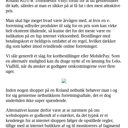
Roland RDT-R Trommestol Vinyl forud for at du gennemfører
dit køb, således at man er sikker på at få fat i den mest attraktive
pris.
Man skal lige meget hvad være årvågen med, at hvis en e-
forretning udbyder produkter til salg for en pris som kan virke
helt ekstremt tiltalende, så kunne det for det meste være en
indikation på en fup internet virksomhed. Bestillinger med
betalingskort er heldigvis omfattet af en regel, hvilket dækker
dig som køber imod svindlende online forretninger.
Vi slår generelt et slag for kortbestillinger eller MobilePay. Som
en alternativ mulighed kan du drage nytte af en løsning fra f.eks.
ViaBill, når du ønsker at godtgøre omkostningerne over flere
uger.
Inden nogen shopper på en Roland netbutik behøver man i og
for sig gennemse netbutikkens forretningsaftale, det er dog
undertiden ikke super spændende.
Alternativet kunne derfor være at se nærmere på om
webshoppen er godkendt af e-mærket, da det typisk er et
kendetegn for at internet shoppen følger de opstillede regler,
tillige med at internet butikken af og til monitoreres af fagmænd