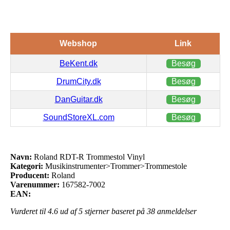
Webshop
Link
BeKent.dk
Besøg
DrumCity.dk
Besøg
DanGuitar.dk
Besøg
SoundStoreXL.com
Besøg
Navn:
Roland RDT-R Trommestol Vinyl
Kategori:
Musikinstrumenter>Trommer>Trommestole
Producent:
Roland
Varenummer:
167582-7002
EAN:
Vurderet til
4.6
ud af 5 stjerner baseret på
38
anmeldelser