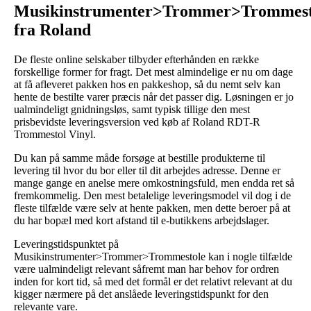
Musikinstrumenter>Trommer>Trommest
fra Roland
De fleste online selskaber tilbyder efterhånden en række
forskellige former for fragt. Det mest almindelige er nu om dage
at få afleveret pakken hos en pakkeshop, så du nemt selv kan
hente de bestilte varer præcis når det passer dig. Løsningen er jo
ualmindeligt gnidningsløs, samt typisk tillige den mest
prisbevidste leveringsversion ved køb af Roland RDT-R
Trommestol Vinyl.
Du kan på samme måde forsøge at bestille produkterne til
levering til hvor du bor eller til dit arbejdes adresse. Denne er
mange gange en anelse mere omkostningsfuld, men endda ret så
fremkommelig. Den mest betalelige leveringsmodel vil dog i de
fleste tilfælde være selv at hente pakken, men dette beroer på at
du har bopæl med kort afstand til e-butikkens arbejdslager.
Leveringstidspunktet på
Musikinstrumenter>Trommer>Trommestole kan i nogle tilfælde
være ualmindeligt relevant såfremt man har behov for ordren
inden for kort tid, så med det formål er det relativt relevant at du
kigger nærmere på det anslåede leveringstidspunkt for den
relevante vare.