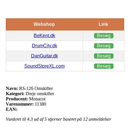
Webshop
Link
BeKent.dk
Besøg
DrumCity.dk
Besøg
DanGuitar.dk
Besøg
SoundStoreXL.com
Besøg
Navn:
RS-126 Omskifter
Kategori:
Dreje omskifter
Producent:
Monacor
Varenummer:
11380
EAN:
Vurderet til
4.3
ud af 5 stjerner baseret på
12
anmeldelser