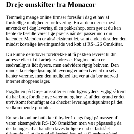
Dreje omskifter fra Monacor
Temmelig mange online firmaer foreslår i dag et hav af
forskellige muligheder for levering. En af dem der er mest
anvendt er i dag levering til en pakkeshop, som gør at du kan
hente de bestilte varer lige præcis når det passer ind i din
kalender. Metoden er altså ekstremt let, samt endda desuden den
mindst kostelige leveringsmåde ved køb af RS-126 Omskifter.
Du kunne derudover foretrække at få pakken leveret til din
adresse eller til dit arbejdes adresse. Fragtmetoden er
sædvanligvis lidt dyrere, men endvidere rigtig bekvem. Den
mindst kostelige løsning til levering er uden tvivl at du selv
henter varerne, men den mulighed kræver at du bor nærved
internet shoppens lager.
Fragttiden på Dreje omskifter er naturligvis yderst vigtig såfremt
du har brug for dine nye varer nu og her, så af den grund er det
utvivlsomt fornuftigt at du checker leveringstidspunktet på det
vedkommende produkt.
En række online butikker tilbyder 1 dags fragt på masser af
varer, eksempelvis RS-126 Omskifter, men vær påpasselig da
det betinges af at handlen laves tidligere end et fastslået
tidspunkt, så at de med sikkerhed kan nå at få ordren afsted