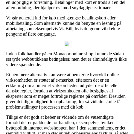
en uoprigtig e-forretning. Betalinger med kort er trods alt en del
af en ordning, der hjælper os imod snydagtige e-firmaer.
Vi går generelt ind for køb med gængse betalingskort eller
mobilbetaling. Som alternativ kunne du benytte en løsning på
afbetaling som eksempelvis ViaBill, hvis du gerne vil dække
pengene af flere omgange.
Inden folk handler på en Monacor online shop kunne de sådan
set tyde webbutikkens betingelser, men det er almindeligvis ikke
videre spændende.
Et nemmere alternativ kan være at bemærke hvorvidt online
virksomheden er støttet af e-mærket, eftersom det er en
erklæring om at internet virksomheden adlyder de officielle
danske regler, foruden at virksomheden ofte besigtiges af
eksperter som er meget fortrolige reglerne på området. Desuden
giver det dig mulighed for opbakning, for så vidt du skulle få
problemstillinger i processen med dit køb.
Tillige er det godt at køber er vidende om de væsentligste
forhold der er gældende for handlen, eksempelvis hvilken
byttepolitik internet webshoppen har. I den sammenhæng er det
samtidig vigtigt, at man stadigvæk opbevarer ens faktura, således