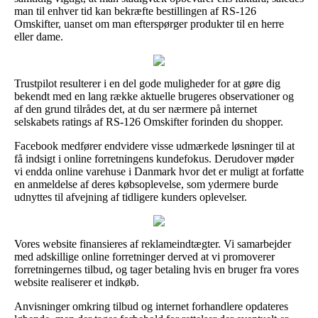
man til enhver tid kan bekræfte bestillingen af RS-126
Omskifter, uanset om man efterspørger produkter til en herre
eller dame.
Trustpilot resulterer i en del gode muligheder for at gøre dig
bekendt med en lang række aktuelle brugeres observationer og
af den grund tilrådes det, at du ser nærmere på internet
selskabets ratings af RS-126 Omskifter forinden du shopper.
Facebook medfører endvidere visse udmærkede løsninger til at
få indsigt i online forretningens kundefokus. Derudover møder
vi endda online varehuse i Danmark hvor det er muligt at forfatte
en anmeldelse af deres købsoplevelse, som ydermere burde
udnyttes til afvejning af tidligere kunders oplevelser.
Vores website finansieres af reklameindtægter. Vi samarbejder
med adskillige online forretninger derved at vi promoverer
forretningernes tilbud, og tager betaling hvis en bruger fra vores
website realiserer et indkøb.
Anvisninger omkring tilbud og internet forhandlere opdateres