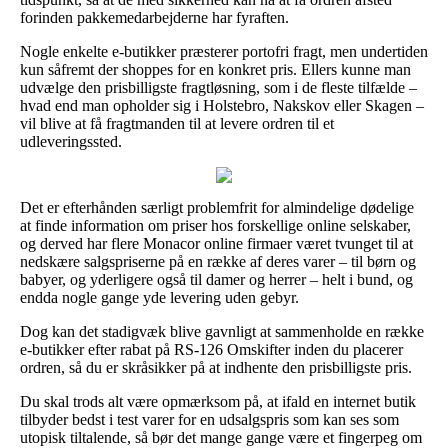
forinden pakkemedarbejderne har fyraften.
Nogle enkelte e-butikker præsterer portofri fragt, men undertiden
kun såfremt der shoppes for en konkret pris. Ellers kunne man
udvælge den prisbilligste fragtløsning, som i de fleste tilfælde –
hvad end man opholder sig i Holstebro, Nakskov eller Skagen –
vil blive at få fragtmanden til at levere ordren til et
udleveringssted.
Det er efterhånden særligt problemfrit for almindelige dødelige
at finde information om priser hos forskellige online selskaber,
og derved har flere Monacor online firmaer været tvunget til at
nedskære salgspriserne på en række af deres varer – til børn og
babyer, og yderligere også til damer og herrer – helt i bund, og
endda nogle gange yde levering uden gebyr.
Dog kan det stadigvæk blive gavnligt at sammenholde en række
e-butikker efter rabat på RS-126 Omskifter inden du placerer
ordren, så du er skråsikker på at indhente den prisbilligste pris.
Du skal trods alt være opmærksom på, at ifald en internet butik
tilbyder bedst i test varer for en udsalgspris som kan ses som
utopisk tiltalende, så bør det mange gange være et fingerpeg om