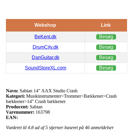
Webshop
Link
BeKent.dk
Besøg
DrumCity.dk
Besøg
DanGuitar.dk
Besøg
SoundStoreXL.com
Besøg
Navn:
Sabian 14″ AAX Studio Crash
Kategori:
Musikinstrumenter>Trommer>Bækkener>Crash
bækkener>14″ Crash bækkener
Producent:
Sabian
Varenummer:
163798
EAN:
Vurderet til
4.8
ud af 5 stjerner baseret på
46
anmeldelser