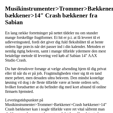
Musikinstrumenter>Trommer>Bækkene
bækkener>14″ Crash bækkener fra
Sabian
En lang række forretninger på nettet tildeler nu om stunder
mange forskellige fragtformer. Et hit er p.t. at få leveret til et
udleveringssted, fordi det giver dig fuld fleksibilitet til at hente
ordren lige præcis når det passer ind i din kalender. Metoden er
nemlig rigtig bekvem, samt i mange tilfælde ydermere den mest
betalelige metode til levering ved køb af Sabian 14″ AAX
Studio Crash.
Du bør derudover forsøge at vælge afsending hjem til dig privat
eller til når du er på job. Fragtmuligheden viser sig tit en tand
mere pebret, men desuden ultra bekvem. Den mindst kostelige
løsning vil dog i de fleste tilfælde være at hente ordren selv,
hvilket forudsætter at du befinder dig med kort afstand til online
firmaets hjemsted.
Leveringstidspunktet på
Musikinstrumenter>Trommer>Bækkener>Crash bækkener>14″
Crash bækkener kan i nogle tilfælde være ret vital såfremt man