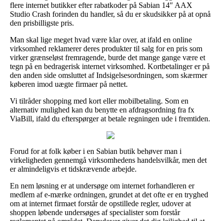
flere internet butikker efter rabatkoder på Sabian 14″ AAX
Studio Crash forinden du handler, så du er skudsikker på at opnå
den prisbilligste pris.
Man skal lige meget hvad være klar over, at ifald en online
virksomhed reklamerer deres produkter til salg for en pris som
virker grænseløst fremragende, burde det mange gange være et
tegn på en bedragerisk internet virksomhed. Kortbetalinger er på
den anden side omsluttet af Indsigelsesordningen, som skærmer
køberen imod uægte firmaer på nettet.
Vi tilråder shopping med kort eller mobilbetaling. Som en
alternativ mulighed kan du benytte en afdragsordning fra fx
ViaBill, ifald du efterspørger at betale regningen ude i fremtiden.
Forud for at folk køber i en Sabian butik behøver man i
virkeligheden gennemgå virksomhedens handelsvilkår, men det
er almindeligvis et tidskrævende arbejde.
En nem løsning er at undersøge om internet forhandleren er
medlem af e-mærke ordningen, grundet at det ofte er en tryghed
om at internet firmaet forstår de opstillede regler, udover at
shoppen løbende undersøges af specialister som forstår