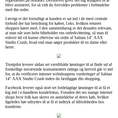
reglementet på området. Derudover giver det dig lejlighed til at
blive assisteret, for så vidt du forvoldes problemer i forbindelse
med din ordre.
I øvrigt er det fornuftigt at kunden er sat ind i de mest centrale
forhold der har betydning for købet, f.eks. hvilken returret
shoppen kører med. I den sammenhæng er det desuden relevant,
at man når som helst bibeholder ens ordrekvittering, så man til
enhver tid vil kunne eftervise sin ordre af Sabian 14″ AAX
Studio Crash, hvad end man søger produkter til en dame eller
herre.
Trustpilot leverer sådan set værdifulde løsninger til at finde ud af
forskellige nuværende konsumenters ratings og herved går vi ind
for, at du verificerer internet webshoppens vurderinger af Sabian
14″ AAX Studio Crash inden du færdiggør din shopping.
Facebook leverer også stort set fordelagtige løsninger til at få et
kig ind i e-handlens kundefokus. Foruden det ses mange internet
shops hvor folk kan skrive en anmeldelse af deres køb, hvilket
ligeledes bør udnyttes til at få et indtryk af tilfredsheden hos
kunderne.