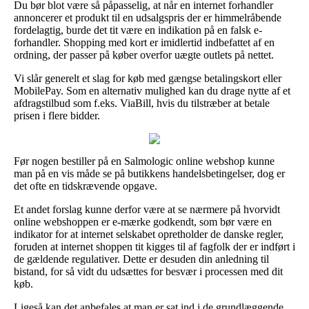
Du bør blot være så påpasselig, at når en internet forhandler
annoncerer et produkt til en udsalgspris der er himmelråbende
fordelagtig, burde det tit være en indikation på en falsk e-
forhandler. Shopping med kort er imidlertid indbefattet af en
ordning, der passer på køber overfor uægte outlets på nettet.
Vi slår generelt et slag for køb med gængse betalingskort eller
MobilePay. Som en alternativ mulighed kan du drage nytte af et
afdragstilbud som f.eks. ViaBill, hvis du tilstræber at betale
prisen i flere bidder.
Før nogen bestiller på en Salmologic online webshop kunne
man på en vis måde se på butikkens handelsbetingelser, dog er
det ofte en tidskrævende opgave.
Et andet forslag kunne derfor være at se nærmere på hvorvidt
online webshoppen er e-mærke godkendt, som bør være en
indikator for at internet selskabet opretholder de danske regler,
foruden at internet shoppen tit kigges til af fagfolk der er indført i
de gældende regulativer. Dette er desuden din anledning til
bistand, for så vidt du udsættes for besvær i processen med dit
køb.
Ligeså kan det anbefales at man er sat ind i de grundlæggende