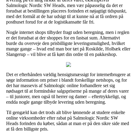
Salmologic Nordic SW Heads, men vær påpasselig da det er
forudsat at bestillingen placeres forinden et nøjagtigt tidspunkt,
med det formål at de har udsigt til at kunne nå at få ordren på
posthuset forud for at de logistikansatte får fri.
Nogle internet shops tilbyder fragt uden beregning, men i reglen
er det forudsat at der shoppes for en fastsat sum. Alternativt
burde du overveje den prisbilligste leveringsmulighed, hvilket
mange gange – hvad end man bor tæt på Roskilde, Holbæk eller
Slangerup – vil blive at få kørt din ordre til en pakkeshop.
Det er efterhånden vældig hensigtsmæssigt for internetbrugere at
søge information om priser i blandt forskellige netshops, og for
det har massevis af Salmologic online forhandlere set sig
nødsaget til at formindske salgspriserne på mange af deres varer
– til juniorer, men også til herrer og damer – eftertrykkeligt, og
endda nogle gange tilbyde levering uden beregning.
Til gengæld kan det trods alt blive lønnende at studere enkelte
online virksomheder efter rabat på Salmologic Nordic SW
Heads forinden du køber, sådan at man er på den sikre side med
at få den billigste pris.