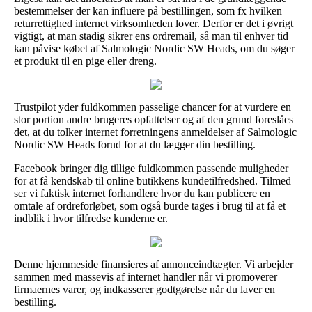
bestemmelser der kan influere på bestillingen, som fx hvilken
returrettighed internet virksomheden lover. Derfor er det i øvrigt
vigtigt, at man stadig sikrer ens ordremail, så man til enhver tid
kan påvise købet af Salmologic Nordic SW Heads, om du søger
et produkt til en pige eller dreng.
Trustpilot yder fuldkommen passelige chancer for at vurdere en
stor portion andre brugeres opfattelser og af den grund foreslåes
det, at du tolker internet forretningens anmeldelser af Salmologic
Nordic SW Heads forud for at du lægger din bestilling.
Facebook bringer dig tillige fuldkommen passende muligheder
for at få kendskab til online butikkens kundetilfredshed. Tilmed
ser vi faktisk internet forhandlere hvor du kan publicere en
omtale af ordreforløbet, som også burde tages i brug til at få et
indblik i hvor tilfredse kunderne er.
Denne hjemmeside finansieres af annonceindtægter. Vi arbejder
sammen med massevis af internet handler når vi promoverer
firmaernes varer, og indkasserer godtgørelse når du laver en
bestilling.