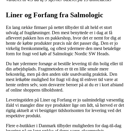
Liner og Forfang fra Salmologic
En lang række firmaer på nettet tilbyder til alt held et stort
udvalg af fragtløsninger. Den mest benyttede er i dag at få
afleveret pakken hos en pakkeshop, hvor det er nemt for dig at
hente de købte produkter præcis når det passer dig. Den er jo
virkelig fremkommelig, og oftest ydermere den mest betalelige
form for fragt ved køb af Salmologic Nordic SW Heads.
Du bør ydermere forsøge at bestille levering til din bolig eller til
din arbejdsplads. Fragtmetoden er tit en lille smule mere
bekostelig, men på den anden side usædvanlig praktisk. Den
mest letkøbte mulighed for fragt vil dog til enhver tid være at
hente ordren selv, som desværre beroer på at du er i kort afstand
af online shoppens tilholdssted.
Leveringstiden på Liner og Forfang er jo ualmindeligt væsentlig
ifald vi mangler dine nye produkter lige om lidt, så herved er det
rigtig aktuelt at vi besigtiger tidshorisonten for levering ved det
respektive produkt.
Flere e-butikker i Danmark tilbyder muligheden for dag-til-dag
levering på en lang række af deres varer, eksempelvis