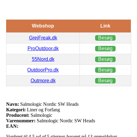
Webshop
Link
GrejFreak.dk
Besøg
ProOutdoor.dk
Besøg
55Nord.dk
Besøg
OutdoorPro.dk
Besøg
Outmore.dk
Besøg
Navn:
Salmologic Nordic SW Heads
Kategori:
Liner og Forfang
Producent:
Salmologic
Varenummer:
Salmologic Nordic SW Heads
EAN:
Vurderet til
4.5
ud af 5 stjerner baseret på
13
anmeldelser