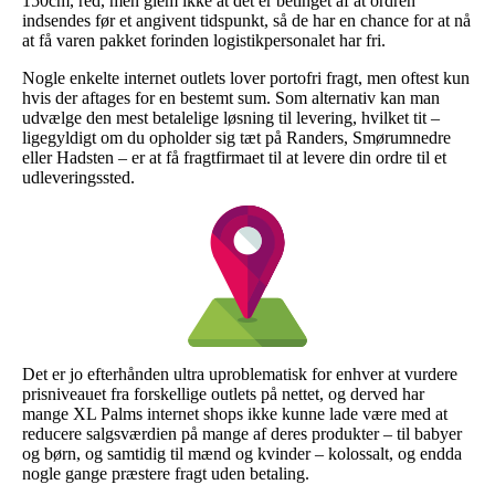
150cm, red, men glem ikke at det er betinget af at ordren
indsendes før et angivent tidspunkt, så de har en chance for at nå
at få varen pakket forinden logistikpersonalet har fri.
Nogle enkelte internet outlets lover portofri fragt, men oftest kun
hvis der aftages for en bestemt sum. Som alternativ kan man
udvælge den mest betalelige løsning til levering, hvilket tit –
ligegyldigt om du opholder sig tæt på Randers, Smørumnedre
eller Hadsten – er at få fragtfirmaet til at levere din ordre til et
udleveringssted.
Det er jo efterhånden ultra uproblematisk for enhver at vurdere
prisniveauet fra forskellige outlets på nettet, og derved har
mange XL Palms internet shops ikke kunne lade være med at
reducere salgsværdien på mange af deres produkter – til babyer
og børn, og samtidig til mænd og kvinder – kolossalt, og endda
nogle gange præstere fragt uden betaling.