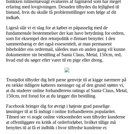
butikken rutinemæssigt evalueres af fagmænd som har meget
erfaring med lovgivningen. Desuden tilbydes du lejlighed til
bistand, hvis du skulle få problemstillinger som følge af dit
indkøb.
Ligeså slår vi et slag for at køber er påpasselig med de
fundamentale bestemmelser der kan have betydning for ordren,
som for eksempel den returpolitik e-firmaet benytter. I den
sammenhæng er det også essesentielt, at man permanent
bibeholder ens ordremail, således man en anden gang vil kunne
dokumentere sin bestilling af Santa Claus, Metal, 150cm, red,
hvad end du søger efter varer til en pige eller dreng.
Trustpilot tilbyder dig helt pæne genveje til at kigge nærmere på
en række tidligere køberes meninger og af den grund støtter vi,
at du studerer online forhandlerens ratings af Santa Claus, Metal,
150cm, red forud for at du lægger din bestilling.
Facebook bringer dig for øvrigt i højeste grad passelige
løsninger til at få indsigt i online forhandlerens popularitet.
Tilmed ser vi nogle online virksomheder som tilbyder kunderne
at offentliggøre en kritik af ordreforløbet, hvilket tillige må
benyttes til at få et indblik i hvor tilfredse kunderne er.