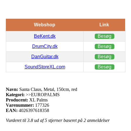
Webshop
Link
BeKent.dk
Besøg
DrumCity.dk
Besøg
DanGuitar.dk
Besøg
SoundStoreXL.com
Besøg
Navn:
Santa Claus, Metal, 150cm, red
Kategori:
>>EUROPALMS
Producent:
XL Palms
Varenummer:
177326
EAN:
4026397618358
Vurderet til
3.8
ud af 5 stjerner baseret på
2
anmeldelser