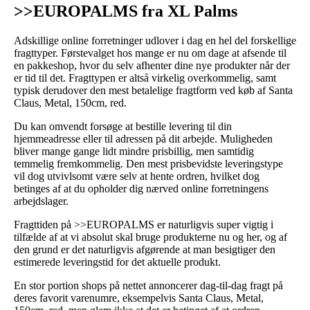
>>EUROPALMS fra XL Palms
Adskillige online forretninger udlover i dag en hel del forskellige
fragttyper. Førstevalget hos mange er nu om dage at afsende til
en pakkeshop, hvor du selv afhenter dine nye produkter når der
er tid til det. Fragttypen er altså virkelig overkommelig, samt
typisk derudover den mest betalelige fragtform ved køb af Santa
Claus, Metal, 150cm, red.
Du kan omvendt forsøge at bestille levering til din
hjemmeadresse eller til adressen på dit arbejde. Muligheden
bliver mange gange lidt mindre prisbillig, men samtidig
temmelig fremkommelig. Den mest prisbevidste leveringstype
vil dog utvivlsomt være selv at hente ordren, hvilket dog
betinges af at du opholder dig nærved online forretningens
arbejdslager.
Fragttiden på >>EUROPALMS er naturligvis super vigtig i
tilfælde af at vi absolut skal bruge produkterne nu og her, og af
den grund er det naturligvis afgørende at man besigtiger den
estimerede leveringstid for det aktuelle produkt.
En stor portion shops på nettet annoncerer dag-til-dag fragt på
deres favorit varenumre, eksempelvis Santa Claus, Metal,