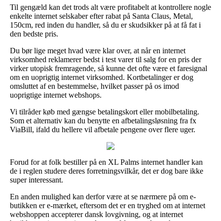
Til gengæld kan det trods alt være profitabelt at kontrollere nogle
enkelte internet selskaber efter rabat på Santa Claus, Metal,
150cm, red inden du handler, så du er skudsikker på at få fat i
den bedste pris.
Du bør lige meget hvad være klar over, at når en internet
virksomhed reklamerer bedst i test varer til salg for en pris der
virker utopisk fremragende, så kunne det ofte være et faresignal
om en uoprigtig internet virksomhed. Kortbetalinger er dog
omsluttet af en bestemmelse, hvilket passer på os imod
uoprigtige internet webshops.
Vi tilråder køb med gængse betalingskort eller mobilbetaling.
Som et alternativ kan du benytte en afbetalingsløsning fra fx
ViaBill, ifald du hellere vil afbetale pengene over flere uger.
Forud for at folk bestiller på en XL Palms internet handler kan
de i reglen studere deres forretningsvilkår, det er dog bare ikke
super interessant.
En anden mulighed kan derfor være at se nærmere på om e-
butikken er e-mærket, eftersom det er en tryghed om at internet
webshoppen accepterer dansk lovgivning, og at internet