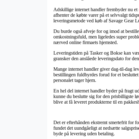
Adskillige internet handler frembyder nu et
afhenter de købte varer på et selvvalgt ti
leveringsmetode ved køb af Savage Gear 
Du burde også afveje for og imod at bestille 
omkostningsfuld, men ligeledes super proble
nærved online firmaets hjemsted.
Leveringstiden på Tasker og Bokse kan være 
gransker den anslåede leveringsdato for d
Mange internet handler giver dag-til-dag l
bestillingen fuldbyrdes forud for et beslutte
personalet tager hjem.
En hel del internet handler byder på fragt ud
kunne du beslutte sig for den prisbilligste 
blive at få leveret produkterne til en pakkes
Det er efterhånden ekstremt smertefrit for f
fundet det uundgåeligt at nedsætte salgspris
byde på levering uden betaling.