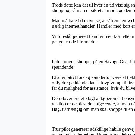
Trods dette kan det til hver en tid vise sig
shopping, så man er sikret at modtage den bil
Man må bare ikke overse, at såfremt en webs
uærlig internet handler. Handler med kort er
Vi foreslår generelt handler med kort eller 
pengene ude i fremtiden.
Inden nogen shopper på en Savage Gear inter
spændende.
Et alternativt forslag kan derfor være at tj
opfylder gældende dansk lovgivning, tillige 
får du mulighed for assistance, hvis du bliv
Derudover er det klogt at køberen er hensyns
relation er det desuden afgørende, at man n
Bag, uafhængig om man skal shoppe til en d
Trustpilot genererer adskillige habile genvej
gennemgår internet butikkens anmeldelser a