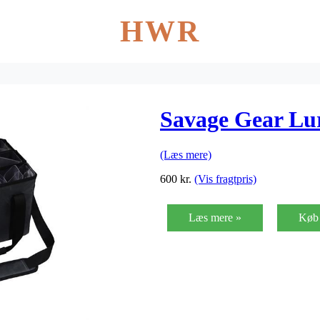
HWR
Savage Gear Lu
(Læs mere)
600
kr.
(Vis fragtpris)
Læs mere »
Køb 