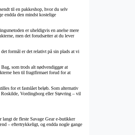
sendt til en pakkeshop, hvor du selv
ge endda den mindst kostelige
veringsmetoden er uheldigvis en anelse mere
ukterne, men det forudsætter at du lever
 formål er det relativt på sin plads at vi
 Bag, som trods alt nødvendiggør at
terne hen til fragtfirmaet forud for at
lles for et fastslået beløb. Som alternativ
r Roskilde, Vordingborg eller Støvring – vil
ar langt de fleste Savage Gear e-butikker
mænd – eftertrykkeligt, og endda nogle gange