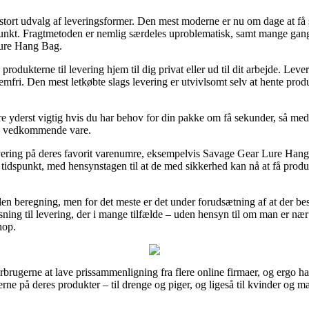
 stort udvalg af leveringsformer. Den mest moderne er nu om dage at få 
dspunkt. Fragtmetoden er nemlig særdeles uproblematisk, samt mange gan
Lure Hang Bag.
produkterne til levering hjem til dig privat eller ud til dit arbejde. Le
mfri. Den mest letkøbte slags levering er utvivlsomt selv at hente prod
yderst vigtig hvis du har behov for din pakke om få sekunder, så med det
en vedkommende vare.
evering på deres favorit varenumre, eksempelvis Savage Gear Lure Hang
t tidspunkt, med hensynstagen til at de med sikkerhed kan nå at få produk
en beregning, men for det meste er det under forudsætning af at der besti
løsning til levering, der i mange tilfælde – uden hensyn til om man er næ
hop.
orbrugerne at lave prissammenligning fra flere online firmaer, og ergo h
erne på deres produkter – til drenge og piger, og ligeså til kvinder og 