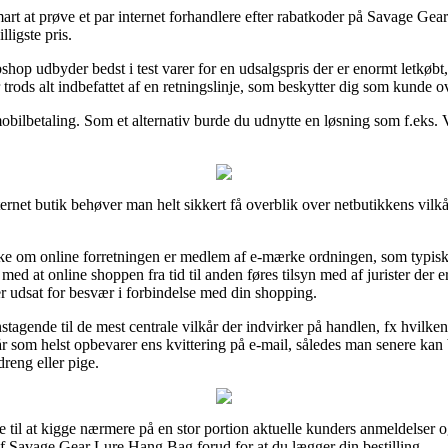
 smart at prøve et par internet forhandlere efter rabatkoder på Savage 
ligste pris.
hop udbyder bedst i test varer for en udsalgspris der er enormt letkøb
 trods alt indbefattet af en retningslinje, som beskytter dig som kunde o
mobilbetaling. Som et alternativ burde du udnytte en løsning som f.eks. V
net butik behøver man helt sikkert få overblik over netbutikkens vilkår
ekke om online forretningen er medlem af e-mærke ordningen, som typisk 
med at online shoppen fra tid til anden føres tilsyn med af jurister der 
er udsat for besvær i forbindelse med din shopping.
tagende til de mest centrale vilkår der indvirker på handlen, fx hvilken
år som helst opbevarer ens kvittering på e-mail, således man senere ka
reng eller pige.
e til at kigge nærmere på en stor portion aktuelle kunders anmeldelser og 
f Savage Gear Lure Hang Bag forud for at du lægger din bestilling.