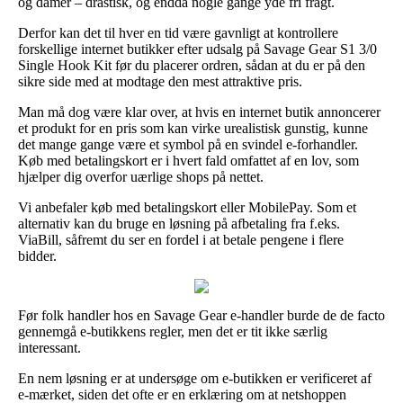
og damer – drastisk, og endda nogle gange yde fri fragt.
Derfor kan det til hver en tid være gavnligt at kontrollere
forskellige internet butikker efter udsalg på Savage Gear S1 3/0
Single Hook Kit før du placerer ordren, sådan at du er på den
sikre side med at modtage den mest attraktive pris.
Man må dog være klar over, at hvis en internet butik annoncerer
et produkt for en pris som kan virke urealistisk gunstig, kunne
det mange gange være et symbol på en svindel e-forhandler.
Køb med betalingskort er i hvert fald omfattet af en lov, som
hjælper dig overfor uærlige shops på nettet.
Vi anbefaler køb med betalingskort eller MobilePay. Som et
alternativ kan du bruge en løsning på afbetaling fra f.eks.
ViaBill, såfremt du ser en fordel i at betale pengene i flere
bidder.
Før folk handler hos en Savage Gear e-handler burde de de facto
gennemgå e-butikkens regler, men det er tit ikke særlig
interessant.
En nem løsning er at undersøge om e-butikken er verificeret af
e-mærket, siden det ofte er en erklæring om at netshoppen