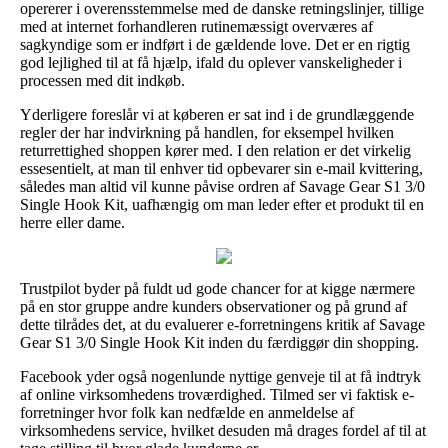
opererer i overensstemmelse med de danske retningslinjer, tillige
med at internet forhandleren rutinemæssigt overværes af
sagkyndige som er indført i de gældende love. Det er en rigtig
god lejlighed til at få hjælp, ifald du oplever vanskeligheder i
processen med dit indkøb.
Yderligere foreslår vi at køberen er sat ind i de grundlæggende
regler der har indvirkning på handlen, for eksempel hvilken
returrettighed shoppen kører med. I den relation er det virkelig
essesentielt, at man til enhver tid opbevarer sin e-mail kvittering,
således man altid vil kunne påvise ordren af Savage Gear S1 3/0
Single Hook Kit, uafhængig om man leder efter et produkt til en
herre eller dame.
Trustpilot byder på fuldt ud gode chancer for at kigge nærmere
på en stor gruppe andre kunders observationer og på grund af
dette tilrådes det, at du evaluerer e-forretningens kritik af Savage
Gear S1 3/0 Single Hook Kit inden du færdiggør din shopping.
Facebook yder også nogenlunde nyttige genveje til at få indtryk
af online virksomhedens troværdighed. Tilmed ser vi faktisk e-
forretninger hvor folk kan nedfælde en anmeldelse af
virksomhedens service, hvilket desuden må drages fordel af til at