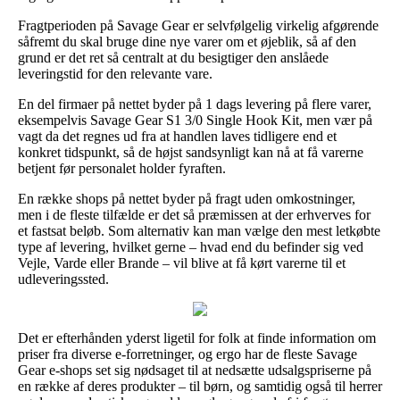
Fragtperioden på Savage Gear er selvfølgelig virkelig afgørende
såfremt du skal bruge dine nye varer om et øjeblik, så af den
grund er det ret så centralt at du besigtiger den anslåede
leveringstid for den relevante vare.
En del firmaer på nettet byder på 1 dags levering på flere varer,
eksempelvis Savage Gear S1 3/0 Single Hook Kit, men vær på
vagt da det regnes ud fra at handlen laves tidligere end et
konkret tidspunkt, så de højst sandsynligt kan nå at få varerne
betjent før personalet holder fyraften.
En række shops på nettet byder på fragt uden omkostninger,
men i de fleste tilfælde er det så præmissen at der erhverves for
et fastsat beløb. Som alternativ kan man vælge den mest letkøbte
type af levering, hvilket gerne – hvad end du befinder sig ved
Vejle, Varde eller Brande – vil blive at få kørt varerne til et
udleveringssted.
Det er efterhånden yderst ligetil for folk at finde information om
priser fra diverse e-forretninger, og ergo har de fleste Savage
Gear e-shops set sig nødsaget til at nedsætte udsalgspriserne på
en række af deres produkter – til børn, og samtidig også til herrer