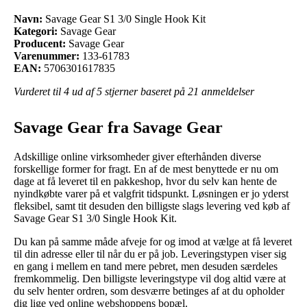
Navn:
Savage Gear S1 3/0 Single Hook Kit
Kategori:
Savage Gear
Producent:
Savage Gear
Varenummer:
133-61783
EAN:
5706301617835
Vurderet til
4
ud af 5 stjerner baseret på
21
anmeldelser
Savage Gear fra Savage Gear
Adskillige online virksomheder giver efterhånden diverse
forskellige former for fragt. En af de mest benyttede er nu om
dage at få leveret til en pakkeshop, hvor du selv kan hente de
nyindkøbte varer på et valgfrit tidspunkt. Løsningen er jo yderst
fleksibel, samt tit desuden den billigste slags levering ved køb af
Savage Gear S1 3/0 Single Hook Kit.
Du kan på samme måde afveje for og imod at vælge at få leveret
til din adresse eller til når du er på job. Leveringstypen viser sig
en gang i mellem en tand mere pebret, men desuden særdeles
fremkommelig. Den billigste leveringstype vil dog altid være at
du selv henter ordren, som desværre betinges af at du opholder
dig lige ved online webshoppens bopæl.