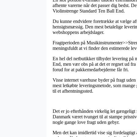
afhente varerne når det passer dig bedst. D
Violinstrenge Standard Ten Ball End.
Du kunne endvidere foretrække at vælge afse
hensigtsmæssig. Den mest betalelige levering
webshoppens arbejdslager.
Fragtperioden på Musikinstrumenter>>Strenge 
meningsfuldt at vi finder den estimerede lev
En hel del netbutikker tilbyder levering 
End, men vær obs på at det er regnet ud fra a
forud for at pakkemedarbejderne får fri.
Visse internet varehuse byder på fragt ude
mest letkøbte leveringsmetode, som mange g
til et afhentningssted.
Det er jo efterhånden virkelig let gængeligt 
Danmark været tvunget til at stampe prisniv
nogle gange love fragt uden gebyr.
Men det kan imidlertid vise sig fordelagtigt