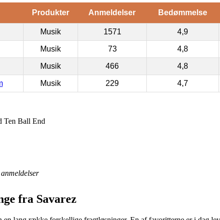
Produkter
Anmeldelser
Bedømmelse
Musik
1571
4,9
Musik
73
4,8
Musik
466
4,8
m
Musik
229
4,7
d Ten Ball End
anmeldelser
ge fra Savarez
n en lang række forskellige fragtløsninger. En af favoritterne er i dag l