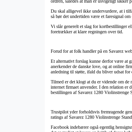
ordren, således at man er usvigeligt sikker p
Du skal alligevel ikke undervurdere, at i ti
så bør det undertiden være et faresignal om
Vi slår generelt et slag for kortbestillinger
foretrækker at klare regningen over tid.
Forud for at folk handler på en Savarez webs
Et alternativt forslag kunne derfor være at
anerkender de danske love, og at online firm
anledning til støtte, ifald du bliver udsat f
Tilmed er det klogt at du er vidende om de 
internet firmaet anvender. I den relation er
bestillingen af Savarez 1280 Violinstrenge S
Trustpilot yder forholdsvis fremragende genv
ratings af Savarez 1280 Violinstrenge Stan
Facebook indebærer også egentlig hensigtsmæ