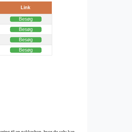
Link
Besøg
Besøg
Besøg
Besøg
evering til en pakkeshop, hvor du selv kan