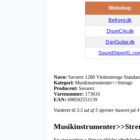
Webshop
BeKent.dk
DrumCity.dk
DanGuitar.dk
SoundStoreXL.co
Navn:
Savarez 1280 Violinstrenge Standar
Kategori:
Musikinstrumenter>>Strenge
Producent:
Savarez
Varenummer:
173616
EAN:
698502551139
Vurderet til
3.5
ud af 5 stjerner baseret på
4
Musikinstrumenter>>Stren
En stor portion e-firmaer tildeler efterhånde