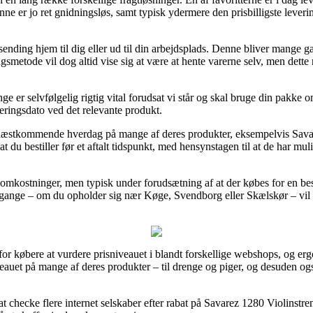
enne er jo ret gnidningsløs, samt typisk ydermere den prisbilligste lev
nding hjem til dig eller ud til din arbejdsplads. Denne bliver mange g
smetode vil dog altid vise sig at være at hente varerne selv, men dette
er selvfølgelig rigtig vital forudsat vi står og skal bruge din pakke o
eringsdato ved det relevante produkt.
på næstkommende hverdag på mange af deres produkter, eksempelvis Sava
t du bestiller før et aftalt tidspunkt, med hensynstagen til at de har mul
n omkostninger, men typisk under forudsætning af at der købes for en b
ange – om du opholder sig nær Køge, Svendborg eller Skælskør – vil væ
for købere at vurdere prisniveauet i blandt forskellige webshops, og ergo
eauet på mange af deres produkter – til drenge og piger, og desuden og
 at checke flere internet selskaber efter rabat på Savarez 1280 Violinst