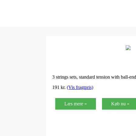
3 strings sets, standard tension with ball-
191
kr.
(Vis fragtpris)
Læs mere »
Køb nu »