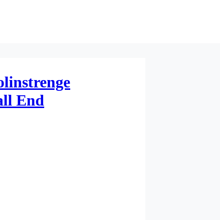
olinstrenge
all End