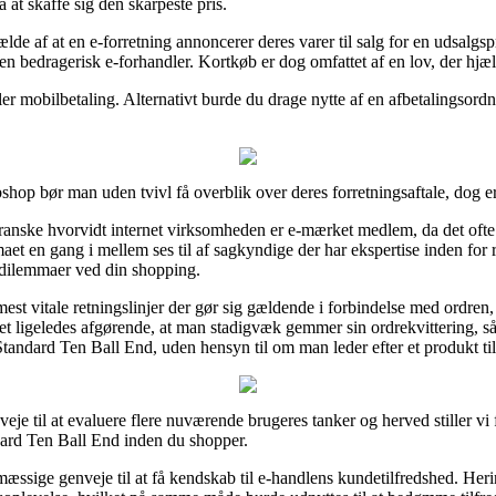
å at skaffe sig den skarpeste pris.
lfælde af at en e-forretning annoncerer deres varer til salg for en udsal
 en bedragerisk e-forhandler. Kortkøb er dog omfattet af en lov, der hj
 eller mobilbetaling. Alternativt burde du drage nytte af en afbetalingso
hop bør man uden tvivl få overblik over deres forretningsaftale, dog er 
 granske hvorvidt internet virksomheden er e-mærket medlem, da det ofte
aet en gang i mellem ses til af sagkyndige der har ekspertise inden for 
or dilemmaer ved din shopping.
mest vitale retningslinjer der gør sig gældende i forbindelse med ordre
 det ligeledes afgørende, at man stadigvæk gemmer sin ordrekvittering, 
tandard Ten Ball End, uden hensyn til om man leder efter et produkt til
eje til at evaluere flere nuværende brugeres tanker og herved stiller vi 
dard Ten Ball End inden du shopper.
ssige genveje til at få kendskab til e-handlens kundetilfredshed. Herin