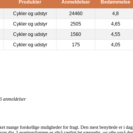
Produkter
Anmeldelser
Bedømmelse
Cykler og udstyr
24460
4,8
Cykler og udstyr
2505
4,65
Cykler og udstyr
1560
4,55
Cykler og udstyr
175
4,05
6
anmeldelser
kket mange forskellige muligheder for fragt. Den mest benyttede er i dag
ser dig. Leveringsformen er altså særligt let gængelig, og ofte også den 