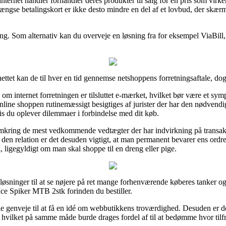
ternet handler forhandler deres produkter til salg for en pris som vir
gængse betalingskort er ikke desto mindre en del af et lovbud, der skæ
ling. Som alternativ kan du overveje en løsning fra for eksempel ViaBill
tet kan de til hver en tid gennemse netshoppens forretningsaftale, dog e
om internet forretningen er tilsluttet e-mærket, hvilket bør være et sym
online shoppen rutinemæssigt besigtiges af jurister der har den nødve
 hvis du oplever dilemmaer i forbindelse med dit køb.
 omkring de mest vedkommende vedtægter der har indvirkning på transa
I den relation er det desuden vigtigt, at man permanent bevarer ens ordr
ligegyldigt om man skal shoppe til en dreng eller pige.
sninger til at se nøjere på ret mange forhenværende køberes tanker og p
ce Spiker MTB 2stk forinden du bestiller.
ile genveje til at få en idé om webbutikkens troværdighed. Desuden er d
, hvilket på samme måde burde drages fordel af til at bedømme hvor tilf