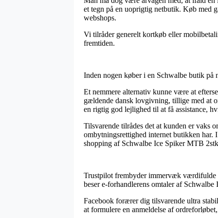
Man må dog være årvågen med, at ifald en in
et tegn på en uoprigtig netbutik. Køb med 
webshops.
Vi tilråder generelt kortkøb eller mobilbeta
fremtiden.
Inden nogen køber i en Schwalbe butik på net
Et nemmere alternativ kunne være at efterse 
gældende dansk lovgivning, tillige med at 
en rigtig god lejlighed til at få assistance,
Tilsvarende tilrådes det at kunden er vaks
ombytningsrettighed internet butikken har. 
shopping af Schwalbe Ice Spiker MTB 2stk, 
Trustpilot frembyder immervæk værdifulde lø
beser e-forhandlerens omtaler af Schwalbe I
Facebook forærer dig tilsvarende ultra stab
at formulere en anmeldelse af ordreforløbet