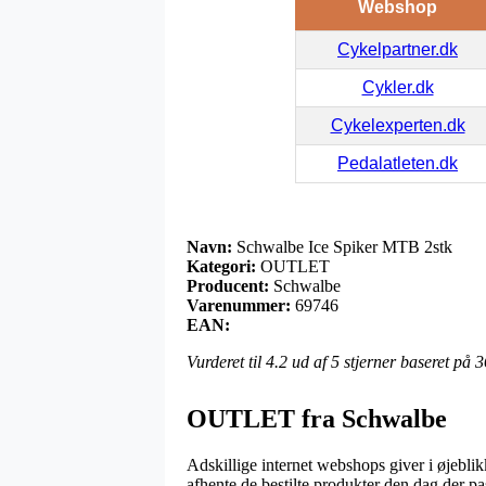
Webshop
Cykelpartner.dk
Cykler.dk
Cykelexperten.dk
Pedalatleten.dk
Navn:
Schwalbe Ice Spiker MTB 2stk
Kategori:
OUTLET
Producent:
Schwalbe
Varenummer:
69746
EAN:
Vurderet til
4.2
ud af 5 stjerner baseret på
3
OUTLET fra Schwalbe
Adskillige internet webshops giver i øjebli
afhente de bestilte produkter den dag der pas