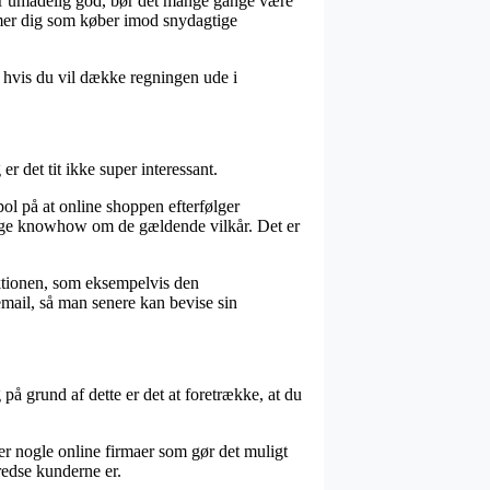
ker umådelig god, bør det mange gange være
rmer dig som køber imod snydagtige
, hvis du vil dække regningen ude i
r det tit ikke super interessant.
pol på at online shoppen efterfølger
ndige knowhow om de gældende vilkår. Det er
ktionen, som eksempelvis den
email, så man senere kan bevise sin
å grund af dette er det at foretrække, at du
er nogle online firmaer som gør det muligt
redse kunderne er.