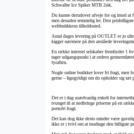
Schwalbe Ice Spiker MTB 2stk.
Du kunne derudover afveje for og imod at få p
men desuden temmelig let. Den prisbilligste
webbutikkens tilholdssted.
Antal dages levering på OUTLET er jo ultra
kigger nærmere på den anslåede leveringstid
En række internet selskaber frembyder 1 h
tager udgangspunkt i at ordren gennemføres 
fyraften.
Nogle online butikker lover fri fragt, men f
gerne – ligegyldigt om du opholder sig tæt på
Det er i dag usædvanlig enkelt for internetb
tvunget til at nedbringe priserne på en rækk
portofri fragt.
Det kan dog ikke desto mindre være gavnligt
ikke er i tvivl om at modtage den billigste pr