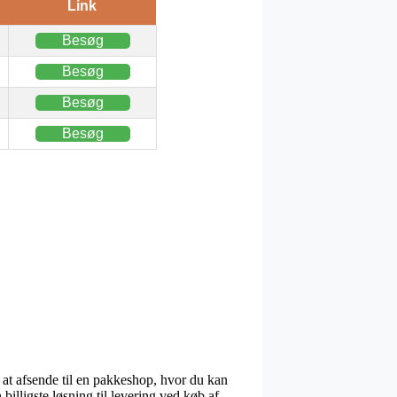
Link
Besøg
Besøg
Besøg
Besøg
 at afsende til en pakkeshop, hvor du kan
billigste løsning til levering ved køb af