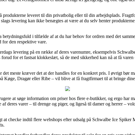
rodukterne leveret til din privatbolig eller til din arbejdsplads. Fragtf
 slags levering kan ikke benægtes at være at du selv henter produkterne
 betydningsfuld i tilfælde af at du har behov for ordren med det samme
 for den respektive vare.
verdags levering på en række af deres varenumre, eksempelvis Schwalb
forud for et fastsat klokkeslæt, så de med sikkerhed kan nå at få vare
or det meste kræver det at der handles for en konkret pris. I øvrigt bør
 Køge, Dragør eller Ribe – vil blive at få fragtfirmaet til at bringe dine
rugere at søge information om priser hos flere e-butikker, og ergo har m
e af deres varer – til drenge og piger, og ligeså til damer og herrer –
 at checke indtil flere webshops efter udsalg på Schwalbe Ice Spiker 
is.