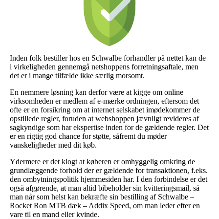
Inden folk bestiller hos en Schwalbe forhandler på nettet kan de
i virkeligheden gennemgå netshoppens forretningsaftale, men
det er i mange tilfælde ikke særlig morsomt.
En nemmere løsning kan derfor være at kigge om online
virksomheden er medlem af e-mærke ordningen, eftersom det
ofte er en forsikring om at internet selskabet imødekommer de
opstillede regler, foruden at webshoppen jævnligt revideres af
sagkyndige som har ekspertise inden for de gældende regler. Det
er en rigtig god chance for støtte, såfremt du møder
vanskeligheder med dit køb.
Ydermere er det klogt at køberen er omhyggelig omkring de
grundlæggende forhold der er gældende for transaktionen, f.eks.
den ombytningspolitik hjemmesiden har. I den forbindelse er det
også afgørende, at man altid bibeholder sin kvitteringsmail, så
man når som helst kan bekræfte sin bestilling af Schwalbe –
Rocket Ron MTB dæk – Addix Speed, om man leder efter en
vare til en mand eller kvinde.