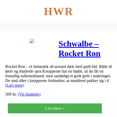
HWR
Schwalbe –
Rocket Ron
MTB dæk –
Rocket Ron – et fantastisk all around dæk med godt bid. Både til
Addix Speed
tørre og mudrede spor.Knopperne har en højde, så du får en
fornuftig rullemodstand, men samtidigt et godt greb i underlaget.
De små riller i knopperne forhindrer, at mudderet pakker sig i d
(Læs mere)
509
kr.
(Vis fragtpris)
Læs mere »