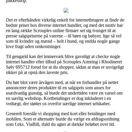
pakkeshop.
Det er efterhånden virkelig enkelt for internetbrugere at finde de
bedste priser hos diverse internet handler, og med det motiv har
en lang række Scrouples online firmaer set sig tvunget til at
presse salgspriserne på varerne – til børn og babyer, lige så vel
som til kvinder og mænd – helt i bund, og endda nogle gange
love fragt uden omkostninger.
Til gengæld kan det immervæk blive gavnligt at checke nogle
internet handler efter tilbud på Scrouples Armring i Rhodineret
Sølv 695712 forud for at du shopper, sådan at man er usvigeligt
sikker på at opnå den laveste pris.
Du bør blot være årvågen med, at når en forhandler på nettet
annoncerer deres produkter til en salgspris som anses for
usædvanlig gunstig, så burde det undertiden være en varsel om
en uærlig webshop. Kortbetalinger er dog inkluderet i en
vedtægt, der støtter os overfor uærlige internet selskaber.
Generelt foreslår vi shopping med kort eller betalinger med
mobilen. Som et alternativ burde du vælge en afdragsordning
som f.eks. ViaBill, ifald du agter at dække beløbet over tid.