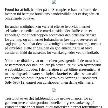
Forud for at folk handler på en Scrouples e-handler burde de til
hver en tid betragte butikkens handelsvilkår, det er dog ofte en
omfattende opgave.
En anden mulighed kan være at efterse hvorvidt internet
selskabet er medlem af e-mærket, siden det skulle være et
kendetegn for at netshoppen accepterer den officielle danske
lovgivning, og at internet forhandleren jævnligt overværes af
sagkyndige som har den nødvendige knowhow om reglementet
på området. Dette er desuden en god anledning til at blive
assisteret, ifald du udsættes for vanskeligheder ved dit indkøb.
Ydermere tilråder vi at man er hensynstagende til de mest basale
bestemmelser der kan influere på ordren, fx hvilken byttepolitik
webbutikken tilbyder. I den relation er det tillige essesentielt, at
man stadigvæk bevarer sin købsbekræftelse, således man altid
kan vidne om bestillingen af Scrouples Armring i Rhodineret
Sølv 695712, uanset om du shopper til en dame eller herre.
Trustpilot giver dig fuldstændig troværdige chancer for at
gennemstøve en stor portion aktuelle brugeres tanker og på
grund af dette er det klogt, at du udforsker internet forretningens