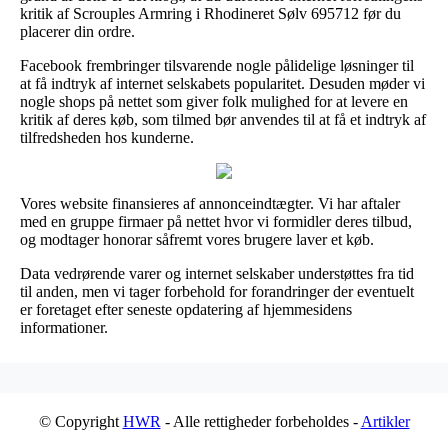
kritik af Scrouples Armring i Rhodineret Sølv 695712 før du
placerer din ordre.
Facebook frembringer tilsvarende nogle pålidelige løsninger til
at få indtryk af internet selskabets popularitet. Desuden møder vi
nogle shops på nettet som giver folk mulighed for at levere en
kritik af deres køb, som tilmed bør anvendes til at få et indtryk af
tilfredsheden hos kunderne.
Vores website finansieres af annonceindtægter. Vi har aftaler
med en gruppe firmaer på nettet hvor vi formidler deres tilbud,
og modtager honorar såfremt vores brugere laver et køb.
Data vedrørende varer og internet selskaber understøttes fra tid
til anden, men vi tager forbehold for forandringer der eventuelt
er foretaget efter seneste opdatering af hjemmesidens
informationer.
© Copyright
HWR
- Alle rettigheder forbeholdes -
Artikler