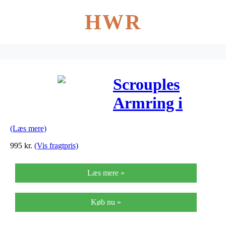
HWR
Scrouples
Armring i
Rhodineret
(Læs mere)
Sølv 695712
995
kr.
(Vis fragtpris)
Læs mere »
Køb nu »