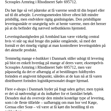
Scrouples Armring i Rhodineret Sølv 695712.
Du bør lige så vel påtænke at få varerne sendt til din bopæl eller
ud til dit arbejde. Leveringsmetoden bliver oftest lidt mindre
prisbillig, men endvidere rigtig gnidningsløs. Den prisbilligste
leveringsmåde er unægtelig selv at hente varerne, men det beroer
på at du befinder dig nærved netbutikkens hjemsted.
Leveringshastigheden på Armbånd kan være virkelig central
hvis vi står og skal bruge din pakke omgående, så med det
formål er det rimelig vigtigt at man kontrollerer leveringstiden på
det aktuelle produkt.
Temmelig mange e-butikker i Danmark stiller udsigt til levering
på blot en enkelt hverdag på mange af deres varer, eksempelvis
Scrouples Armring i Rhodineret Sølv 695712, men vær
påpasselig da det er afhængig af at bestillingen fuldbyrdes
forinden et angivent tidspunkt, således at de kan nå at få varen
distribueret forinden logistikpersonalet drager hjemad.
Flere e-shops i Danmark byder på fragt uden gebyr, men typisk
er det så nødvendigt at du indkøber for et fastslået beløb.
Desuden skal du overveje den mindst kostelige type af levering,
som i de fleste tilfælde – uafhængig om man bor ved Køge,
Grenaa eller Sorø – vil være at få kørt din bestilling til en