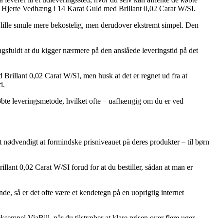
les Hjerte Vedhæng i 14 Karat Guld med Brillant 0,02 Carat W/SI.
n lille smule mere bekostelig, men derudover ekstremt simpel. Den
ngsfuldt at du kigger nærmere på den anslåede leveringstid på det
Brillant 0,02 Carat W/SI, men husk at det er regnet ud fra at
i.
købte leveringsmetode, hvilket ofte – uafhængig om du er ved
det nødvendigt at formindske prisniveauet på deres produkter – til børn
lant 0,02 Carat W/SI forud for at du bestiller, sådan at man er
e, så er det ofte være et kendetegn på en uoprigtig internet
sempel ViaBill, når du tilstræber at klare prisen over flere uger.