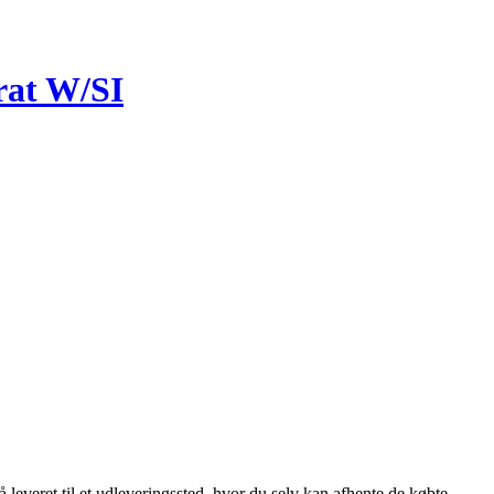
rat W/SI
 leveret til et udleveringssted, hvor du selv kan afhente de købte