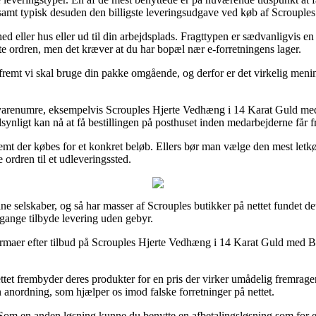
k, samt typisk desuden den billigste leveringsudgave ved køb af Scroup
d eller hus eller ud til din arbejdsplads. Fragttypen er sædvanligvis e
nte ordren, men det kræver at du har bopæl nær e-forretningens lager.
fremt vi skal bruge din pakke omgående, og derfor er det virkelig meni
f varenumre, eksempelvis Scrouples Hjerte Vedhæng i 14 Karat Guld med 
dsynligt kan nå at få bestillingen på posthuset inden medarbejderne får fr
remt der købes for et konkret beløb. Ellers bør man vælge den mest let
e ordren til et udleveringssted.
nline selskaber, og så har masser af Scrouples butikker på nettet fundet 
 gange tilbyde levering uden gebyr.
irmaer efter tilbud på Scrouples Hjerte Vedhæng i 14 Karat Guld med Bril
et frembyder deres produkter for en pris der virker umådelig fremragend
en anordning, som hjælper os imod falske forretninger på nettet.
. Som en anden løsning kunne du benytte en afbetalingsløsning som for ek