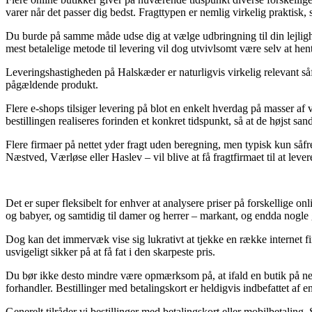
varer når det passer dig bedst. Fragttypen er nemlig virkelig praktis
Du burde på samme måde udse dig at vælge udbringning til din lejlighe
mest betalelige metode til levering vil dog utvivlsomt være selv at he
Leveringshastigheden på Halskæder er naturligvis virkelig relevant så
pågældende produkt.
Flere e-shops tilsiger levering på blot en enkelt hverdag på masser a
bestillingen realiseres forinden et konkret tidspunkt, så at de højst san
Flere firmaer på nettet yder fragt uden beregning, men typisk kun såf
Næstved, Værløse eller Haslev – vil blive at få fragtfirmaet til at lever
Det er super fleksibelt for enhver at analysere priser på forskellige o
og babyer, og samtidig til damer og herrer – markant, og endda nogle
Dog kan det immervæk vise sig lukrativt at tjekke en række internet f
usvigeligt sikker på at få fat i den skarpeste pris.
Du bør ikke desto mindre være opmærksom på, at ifald en butik på nett
forhandler. Bestillinger med betalingskort er heldigvis indbefattet af 
Generelt tilråder vi bestillinger med betalingskort eller mobilbetaling