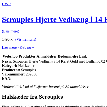
HWR
Scrouples Hjerte Vedhæng i 14 
(Læs mere)
1495
kr.
(Vis fragtpris)
Læs mere »
Køb nu »
Webshop
Produkter
Anmeldelser
Bedømmelse
Link
Navn:
Scrouples Hjerte Vedhæng i 14 Karat Guld med Brillant 0,02 
Kategori:
Halskæder
Producent:
Scrouples
Varenummer:
209336
EAN:
Vurderet til
4.1
ud af 5 stjerner baseret på
39
anmeldelser
Halskæder fra Scrouples
Flere online butikker giver på nuværende tidspunkt diverse forskellige