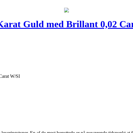
Karat Guld med Brillant 0,02 Ca
Carat W/SI
 leveringstyper. En af de mest benyttede er på nuværende tidspunkt at få