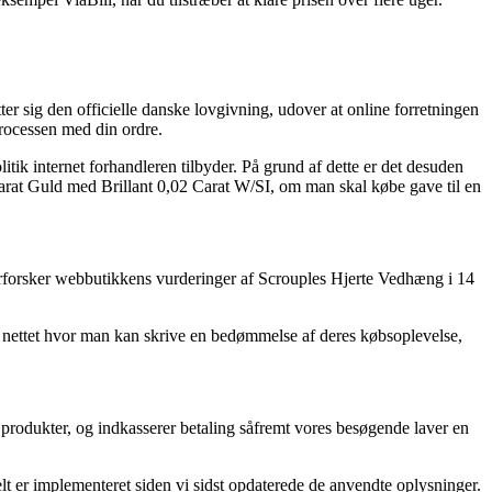
ter sig den officielle danske lovgivning, udover at online forretningen
processen med din ordre.
k internet forhandleren tilbyder. På grund af dette er det desuden
Karat Guld med Brillant 0,02 Carat W/SI, om man skal købe gave til en
efterforsker webbutikkens vurderinger af Scrouples Hjerte Vedhæng i 14
 på nettet hvor man kan skrive en bedømmelse af deres købsoplevelse,
rodukter, og indkasserer betaling såfremt vores besøgende laver en
lt er implementeret siden vi sidst opdaterede de anvendte oplysninger.