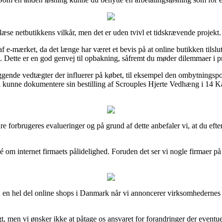
læse netbutikkens vilkår, men det er uden tvivl et tidskrævende projekt.
 e-mærket, da det længe har været et bevis på at online butikken tilslut
ne. Dette er en god genvej til opbakning, såfremt du møder dilemmaer i 
de vedtægter der influerer på købet, til eksempel den ombytningspoliti
vil kunne dokumentere sin bestilling af Scrouples Hjerte Vedhæng i 14 
ndre forbrugeres evalueringer og på grund af dette anbefaler vi, at du 
idé om internet firmaets pålidelighed. Foruden det ser vi nogle firmaer
en hel del online shops i Danmark når vi annoncerer virksomhedernes p
, men vi ønsker ikke at påtage os ansvaret for forandringer der eventue