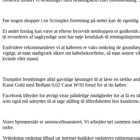
Før nogen shopper i en Scrouples forretning på nettet kan de egentlig 
Et andet forslag kan være at efterse hvorvidt netshoppen er godkendt af
tit revurderes af sagkyndige som har nøje kendskab til retningslinjer
Endvidere rekommanderer vi at køberen er vaks omkring de grundlæggen
vigtigt, at man stadigvæk sikrer sin købsbekræftelse, så man senere 
kvinde eller mand.
Trustpilot frembringer altid gavnlige løsninger til at læse en række a
Karat Guld med Brillant 0,02 Carat W/SI forud for at du køber.
Facebook tilbyder for øvrigt visse pålidelige muligheder for at få en 
som også må udnyttes til at tage stilling til tilfredsheden hos kunderne.
Vores hjemmeside er annoncefinansieret. Vi arbejder tæt sammen med 
ordre.
Vejledning omkring tilbud og internet butikker opdateres rutinemæssigt