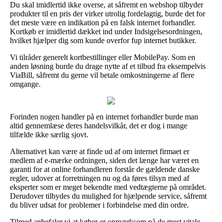
Du skal imidlertid ikke overse, at såfremt en webshop tilbyder
produkter til en pris der virker utrolig fordelagtig, burde det for
det meste være en indikation på en falsk internet forhandler.
Kortkøb er imidlertid dækket ind under Indsigelsesordningen,
hvilket hjælper dig som kunde overfor fup internet butikker.
Vi tilråder generelt kortbestillinger eller MobilePay. Som en
anden løsning burde du drage nytte af et tilbud fra eksempelvis
ViaBill, såfremt du gerne vil betale omkostningerne af flere
omgange.
Forinden nogen handler på en internet forhandler burde man
altid gennemlæse deres handelsvilkår, det er dog i mange
tilfælde ikke særlig sjovt.
Alternativet kan være at finde ud af om internet firmaet er
medlem af e-mærke ordningen, siden det længe har været en
garanti for at online forhandleren forstår de gældende danske
regler, udover at forretningen nu og da føres tilsyn med af
eksperter som er meget bekendte med vedtægterne på området.
Derudover tilbydes du mulighed for hjælpende service, såfremt
du bliver udsat for problemer i forbindelse med din ordre.
Tilmed anbefaler vi at køber er opmærksom på de mest vitale