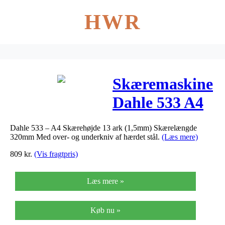
HWR
Skæremaskine
Dahle 533 A4
skærelængde
Dahle 533 – A4 Skærehøjde 13 ark (1,5mm) Skærelængde
330mm/1,5mm
320mm Med over- og underkniv af hærdet stål.
(Læs mere)
809
kr.
(Vis fragtpris)
Læs mere »
Køb nu »