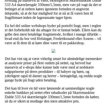
hverdag på massevis af varer, eksempelvis Skæremaskine Dahle
533 A4 skærelængde 330mm/1,5mm, men vær på vagt da det er
betinget af at ordren køres igennem forinden et angivent
tidspunkt, så at de har mulighed for at nå at få varen hen til
fragtfirmaet inden de lageransatte tager hjem.
En hel del online webshops byder på portofri fragt, men i reglen
er det forbeholdt når du aftager for et fastsat beløb. Ellers kan du
gribe den mest betalelige fragtmetode, hvilket i mange tilfælde –
hvad end du bor ved Helsingør, Frederikssund eller Assens – vil
være at få dem til at køre dine varer til en pakkeshop.
Det har vist sig at være virkelig smart for almindelige mennesker
at analysere priser på flere outlets på nettet, og herved har
massevis af e-shops ikke kunne lade være med at nedskære
salgspriserne på deres produkter – til babyer og børn, og
yderligere også til damer og herrer – betragteligt, og endda nogle
gange byde på fragt uden betaling.
Det kan til hver en tid være lønnende at sammenligne nogle
enkelte butikker på nettet efter rabatkoder på Skæremaskine
Dahle 533 A4 skærelængde 330mm/1,5mm forinden du køber,
så du er sikret at modtage den mest attraktive pris.