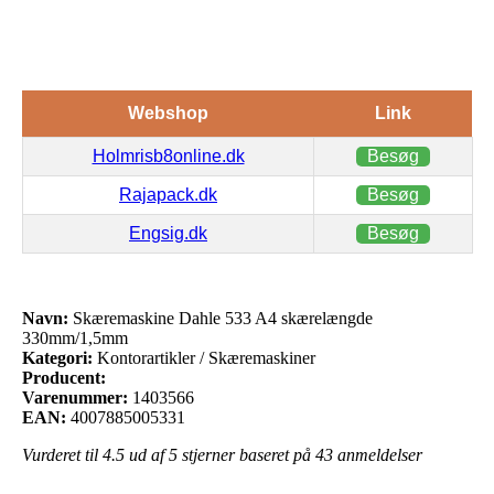
Webshop
Link
Holmrisb8online.dk
Besøg
Rajapack.dk
Besøg
Engsig.dk
Besøg
Navn:
Skæremaskine Dahle 533 A4 skærelængde
330mm/1,5mm
Kategori:
Kontorartikler / Skæremaskiner
Producent:
Varenummer:
1403566
EAN:
4007885005331
Vurderet til
4.5
ud af 5 stjerner baseret på
43
anmeldelser