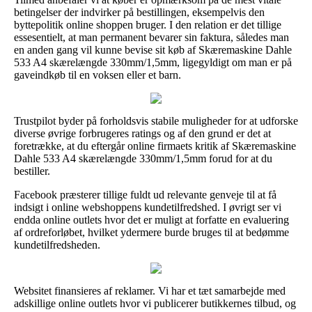
betingelser der indvirker på bestillingen, eksempelvis den
byttepolitik online shoppen bruger. I den relation er det tillige
essesentielt, at man permanent bevarer sin faktura, således man
en anden gang vil kunne bevise sit køb af Skæremaskine Dahle
533 A4 skærelængde 330mm/1,5mm, ligegyldigt om man er på
gaveindkøb til en voksen eller et barn.
Trustpilot byder på forholdsvis stabile muligheder for at udforske
diverse øvrige forbrugeres ratings og af den grund er det at
foretrække, at du eftergår online firmaets kritik af Skæremaskine
Dahle 533 A4 skærelængde 330mm/1,5mm forud for at du
bestiller.
Facebook præsterer tillige fuldt ud relevante genveje til at få
indsigt i online webshoppens kundetilfredshed. I øvrigt ser vi
endda online outlets hvor det er muligt at forfatte en evaluering
af ordreforløbet, hvilket ydermere burde bruges til at bedømme
kundetilfredsheden.
Websitet finansieres af reklamer. Vi har et tæt samarbejde med
adskillige online outlets hvor vi publicerer butikkernes tilbud, og