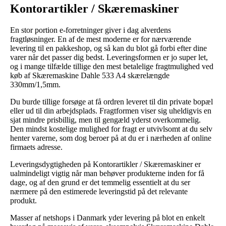
Kontorartikler / Skæremaskiner
En stor portion e-forretninger giver i dag alverdens
fragtløsninger. En af de mest moderne er for nærværende
levering til en pakkeshop, og så kan du blot gå forbi efter dine
varer når det passer dig bedst. Leveringsformen er jo super let,
og i mange tilfælde tillige den mest betalelige fragtmulighed ved
køb af Skæremaskine Dahle 533 A4 skærelængde
330mm/1,5mm.
Du burde tillige forsøge at få ordren leveret til din private bopæl
eller ud til din arbejdsplads. Fragtformen viser sig uheldigvis en
sjat mindre prisbillig, men til gengæld yderst overkommelig.
Den mindst kostelige mulighed for fragt er utvivlsomt at du selv
henter varerne, som dog beroer på at du er i nærheden af online
firmaets adresse.
Leveringsdygtigheden på Kontorartikler / Skæremaskiner er
ualmindeligt vigtig når man behøver produkterne inden for få
dage, og af den grund er det temmelig essentielt at du ser
nærmere på den estimerede leveringstid på det relevante
produkt.
Masser af netshops i Danmark yder levering på blot en enkelt