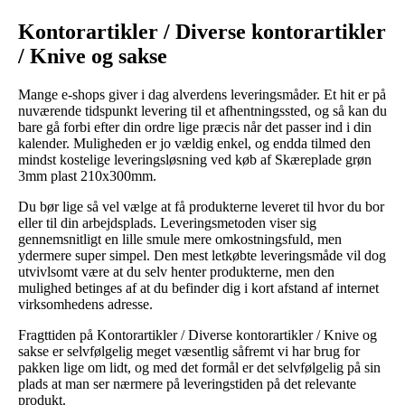
Kontorartikler / Diverse kontorartikler
/ Knive og sakse
Mange e-shops giver i dag alverdens leveringsmåder. Et hit er på
nuværende tidspunkt levering til et afhentningssted, og så kan du
bare gå forbi efter din ordre lige præcis når det passer ind i din
kalender. Muligheden er jo vældig enkel, og endda tilmed den
mindst kostelige leveringsløsning ved køb af Skæreplade grøn
3mm plast 210x300mm.
Du bør lige så vel vælge at få produkterne leveret til hvor du bor
eller til din arbejdsplads. Leveringsmetoden viser sig
gennemsnitligt en lille smule mere omkostningsfuld, men
ydermere super simpel. Den mest letkøbte leveringsmåde vil dog
utvivlsomt være at du selv henter produkterne, men den
mulighed betinges af at du befinder dig i kort afstand af internet
virksomhedens adresse.
Fragttiden på Kontorartikler / Diverse kontorartikler / Knive og
sakse er selvfølgelig meget væsentlig såfremt vi har brug for
pakken lige om lidt, og med det formål er det selvfølgelig på sin
plads at man ser nærmere på leveringstiden på det relevante
produkt.