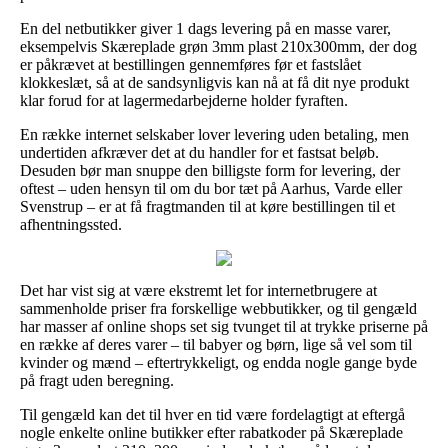
En del netbutikker giver 1 dags levering på en masse varer,
eksempelvis Skæreplade grøn 3mm plast 210x300mm, der dog
er påkrævet at bestillingen gennemføres før et fastslået
klokkeslæt, så at de sandsynligvis kan nå at få dit nye produkt
klar forud for at lagermedarbejderne holder fyraften.
En række internet selskaber lover levering uden betaling, men
undertiden afkræver det at du handler for et fastsat beløb.
Desuden bør man snuppe den billigste form for levering, der
oftest – uden hensyn til om du bor tæt på Aarhus, Varde eller
Svenstrup – er at få fragtmanden til at køre bestillingen til et
afhentningssted.
Det har vist sig at være ekstremt let for internetbrugere at
sammenholde priser fra forskellige webbutikker, og til gengæld
har masser af online shops set sig tvunget til at trykke priserne på
en række af deres varer – til babyer og børn, lige så vel som til
kvinder og mænd – eftertrykkeligt, og endda nogle gange byde
på fragt uden beregning.
Til gengæld kan det til hver en tid være fordelagtigt at eftergå
nogle enkelte online butikker efter rabatkoder på Skæreplade