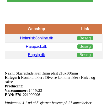
Webshop
Link
Holmrisb8online.dk
Besøg
Rajapack.dk
Besøg
Engsig.dk
Besøg
Navn:
Skæreplade grøn 3mm plast 210x300mm
Kategori:
Kontorartikler / Diverse kontorartikler / Knive og
sakse
Producent:
Varenummer:
1444623
EAN:
5701221990006
Vurderet til
4.1
ud af 5 stjerner baseret på
27
anmeldelser