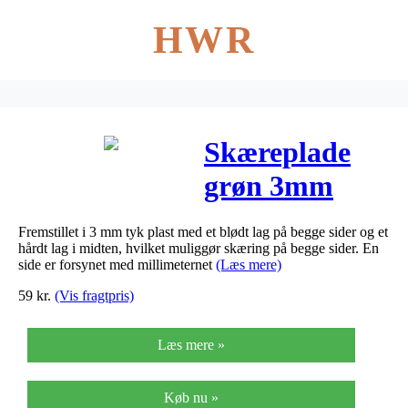
HWR
Skæreplade
grøn 3mm
plast
Fremstillet i 3 mm tyk plast med et blødt lag på begge sider og et
210x300mm
hårdt lag i midten, hvilket muliggør skæring på begge sider. En
side er forsynet med millimeternet
(Læs mere)
59
kr.
(Vis fragtpris)
Læs mere »
Køb nu »