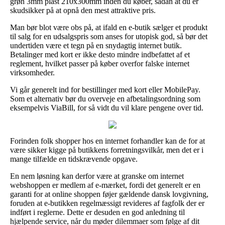
grøn 3mm plast 210x300mm inden du køber, sådan at du er
skudsikker på at opnå den mest attraktive pris.
Man bør blot være obs på, at ifald en e-butik sælger et produkt
til salg for en udsalgspris som anses for utopisk god, så bør det
undertiden være et tegn på en snydagtig internet butik.
Betalinger med kort er ikke desto mindre indbefattet af et
reglement, hvilket passer på køber overfor falske internet
virksomheder.
Vi går generelt ind for bestillinger med kort eller MobilePay.
Som et alternativ bør du overveje en afbetalingsordning som
eksempelvis ViaBill, for så vidt du vil klare pengene over tid.
Forinden folk shopper hos en internet forhandler kan de for at
være sikker kigge på butikkens forretningsvilkår, men det er i
mange tilfælde en tidskrævende opgave.
En nem løsning kan derfor være at granske om internet
webshoppen er medlem af e-mærket, fordi det generelt er en
garanti for at online shoppen føjer gældende dansk lovgivning,
foruden at e-butikken regelmæssigt revideres af fagfolk der er
indført i reglerne. Dette er desuden en god anledning til
hjælpende service, når du møder dilemmaer som følge af dit