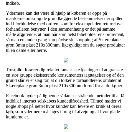
indkøb.
Ydermere kan det være til hjælp at køberen er oppe på
mærkerne omkring de grundlæggende bestemmelser der spiller
ind i forbindelse med ordren, som for eksempel den returret e-
forhandleren benytter. I den sammenhæng er det på samme
måde afgørende, at man når som helst bibeholder ens ordremail,
så man en anden gang kan påvise sin shopping af Skæreplade
grøn 3mm plast 210x300mm, ligegyldigt om du søger produkter
til en dame eller herre.
Trustpilot forærer dig relativt fantastiske løsninger til at granske
en stor gruppe eksisterende konsumenters iagttagelser og af den
grund slår vi et slag for, at du tolker e-forhandlerens omtaler af
Skæreplade grøn 3mm plast 210x300mm forud for at du køber.
Facebook byder på lignende sådan set strålende metoder til at få
indblik i internet selskabets kundetilfredshed. Tilmed møder vi
nogle shops på nettet hvor kunder kan levere en kritik af deres
køb, som ydermere må tages i brug til afvejning af hvor glade
kunderne er.