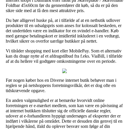
internet shops i Danmark efter rabat på Skæreplade / Skæremåtte
Foldbar 45x60cm før du gennemfører dit køb, så du er på den
sikre side med at få den mest attraktive pris.
Du bør alligevel huske på, at i tilfælde af at en netbutik udlover
produkter til en udsalgspris som anses for kolossalt beskeden, er
det undertiden være en indikator for en svindel e-handler. Køb
med gængse betalingskort er imidlertid inkluderet i en vedtægt,
hvilket sikrer os overfor uærlige butikker på nettet.
Vi tilråder shopping med kort eller MobilePay. Som et alternativ
kan du drage nytte af et afdragstilbud fra f.eks. ViaBill, i tilfælde
af at du hellere vil godtgøre omkostningerne over en periode.
Før nogen køber hos en Diverse internet butik behøver man i
reglen se på netshoppens forretningsvilkår, det er dog ofte en
tidskrævende opgave.
En anden valgmulighed er at bemærke hvorvidt online
forretningen er e-mærket medlem, som kan være en påvisning af
at internet butikken tilslutter sig de officielle danske regler,
udover at e-forhandleren hyppigt undersøges af eksperter der er
indført i vilkårene på området. Dette er desuden din genvej til en
hjælpende hånd, ifald du oplever besvær som følge af din