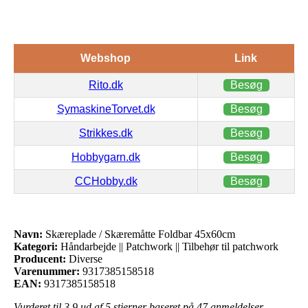
Webshop
Link
Rito.dk
Besøg
SymaskineTorvet.dk
Besøg
Strikkes.dk
Besøg
Hobbygarn.dk
Besøg
CCHobby.dk
Besøg
Navn:
Skæreplade / Skæremåtte Foldbar 45x60cm
Kategori:
Håndarbejde || Patchwork || Tilbehør til patchwork
Producent:
Diverse
Varenummer:
9317385158518
EAN:
9317385158518
Vurderet til
3.9
ud af 5 stjerner baseret på
47
anmeldelser