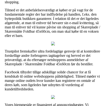
shopping.
Tilmed er det anbefalelsesværdigt at køber er på vagt for de
fundamentale regler der har indflydelse på handlen, f.eks. den
byttepolitik butikken garanterer. I relation til det er det ligeledes
afgørende, at man til enhver tid bevarer sin e-mail kvittering, så
man til enhver tid vil kunne påvise sin shopping af Skæreplade /
Skæremåtte Foldbar 45x60cm, om man skal købe til en voksen
eller et barn.
Trustpilot fremskaffer ultra fordelagtige genveje til at kontrollere
forskellige andre forbrugeres iagttagelser og herved er det
prisværdigt, at du eftersøger netshoppens anmeldelser af
Skæreplade / Skæremåtte Foldbar 45x60cm før du bestiller.
Facebook tilbyder tillige adskillige solide chancer for at få
kendskab til online webshoppens pålidelighed. Tilmed møder vi
mange online outlets hvor kunder kan registrere en omtale af
deres køb, som ligeledes bør udnyttes til vurdering af
kundetilfredsheden.
Vores hjemmeside er finansieret af annonceindtægter. Vi