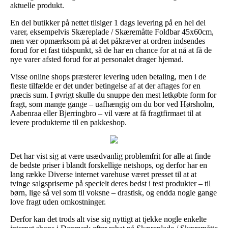
aktuelle produkt.
En del butikker på nettet tilsiger 1 dags levering på en hel del
varer, eksempelvis Skæreplade / Skæremåtte Foldbar 45x60cm,
men vær opmærksom på at det påkræver at ordren indsendes
forud for et fast tidspunkt, så de har en chance for at nå at få de
nye varer afsted forud for at personalet drager hjemad.
Visse online shops præsterer levering uden betaling, men i de
fleste tilfælde er det under betingelse af at der aftages for en
præcis sum. I øvrigt skulle du snuppe den mest letkøbte form for
fragt, som mange gange – uafhængig om du bor ved Hørsholm,
Aabenraa eller Bjerringbro – vil være at få fragtfirmaet til at
levere produkterne til en pakkeshop.
Det har vist sig at være usædvanlig problemfrit for alle at finde
de bedste priser i blandt forskellige netshops, og derfor har en
lang række Diverse internet varehuse været presset til at at
tvinge salgspriserne på specielt deres bedst i test produkter – til
børn, lige så vel som til voksne – drastisk, og endda nogle gange
love fragt uden omkostninger.
Derfor kan det trods alt vise sig nyttigt at tjekke nogle enkelte