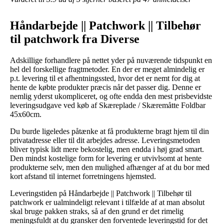
Håndarbejde || Patchwork || Tilbehør
til patchwork fra Diverse
Adskillige forhandlere på nettet yder på nuværende tidspunkt en
hel del forskellige fragtmetoder. En der er meget almindelig er
p.t. levering til et afhentningssted, hvor det er nemt for dig at
hente de købte produkter præcis når det passer dig. Denne er
nemlig yderst ukompliceret, og ofte endda den mest prisbevidste
leveringsudgave ved køb af Skæreplade / Skæremåtte Foldbar
45x60cm.
Du burde ligeledes påtænke at få produkterne bragt hjem til din
privatadresse eller til dit arbejdes adresse. Leveringsmetoden
bliver typisk lidt mere bekostelig, men endda i høj grad smart.
Den mindst kostelige form for levering er utvivlsomt at hente
produkterne selv, men den mulighed afhænger af at du bor med
kort afstand til internet forretningens hjemsted.
Leveringstiden på Håndarbejde || Patchwork || Tilbehør til
patchwork er ualmindeligt relevant i tilfælde af at man absolut
skal bruge pakken straks, så af den grund er det rimelig
meningsfuldt at du gransker den forventede leveringstid for det