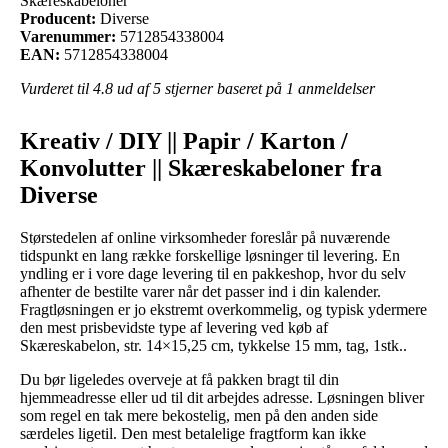
Skæreskabeloner
Producent:
Diverse
Varenummer:
5712854338004
EAN:
5712854338004
Vurderet til
4.8
ud af 5 stjerner baseret på
1
anmeldelser
Kreativ / DIY || Papir / Karton /
Konvolutter || Skæreskabeloner fra
Diverse
Størstedelen af online virksomheder foreslår på nuværende
tidspunkt en lang række forskellige løsninger til levering. En
yndling er i vore dage levering til en pakkeshop, hvor du selv
afhenter de bestilte varer når det passer ind i din kalender.
Fragtløsningen er jo ekstremt overkommelig, og typisk ydermere
den mest prisbevidste type af levering ved køb af
Skæreskabelon, str. 14×15,25 cm, tykkelse 15 mm, tag, 1stk..
Du bør ligeledes overveje at få pakken bragt til din
hjemmeadresse eller ud til dit arbejdes adresse. Løsningen bliver
som regel en tak mere bekostelig, men på den anden side
særdeles ligetil. Den mest betalelige fragtform kan ikke