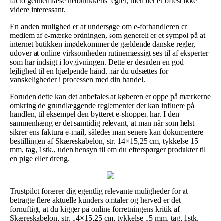
facto gennemlæse netbutikkens regler, men det er oftest ikke
videre interessant.
En anden mulighed er at undersøge om e-forhandleren er
medlem af e-mærke ordningen, som generelt er et sympol på at
internet butikken imødekommer de gældende danske regler,
udover at online virksomheden rutinemæssigt ses til af eksperter
som har indsigt i lovgivningen. Dette er desuden en god
lejlighed til en hjælpende hånd, når du udsættes for
vanskeligheder i processen med din handel.
Foruden dette kan det anbefales at køberen er oppe på mærkerne
omkring de grundlæggende reglementer der kan influere på
handlen, til eksempel den bytteret e-shoppen har. I den
sammenhæng er det samtidig relevant, at man når som helst
sikrer ens faktura e-mail, således man senere kan dokumentere
bestillingen af Skæreskabelon, str. 14×15,25 cm, tykkelse 15
mm, tag, 1stk., uden hensyn til om du efterspørger produkter til
en pige eller dreng.
Trustpilot forærer dig egentlig relevante muligheder for at
betragte flere aktuelle kunders omtaler og herved er det
fornuftigt, at du kigger på online forretningens kritik af
Skæreskabelon, str. 14×15,25 cm, tykkelse 15 mm, tag, 1stk.