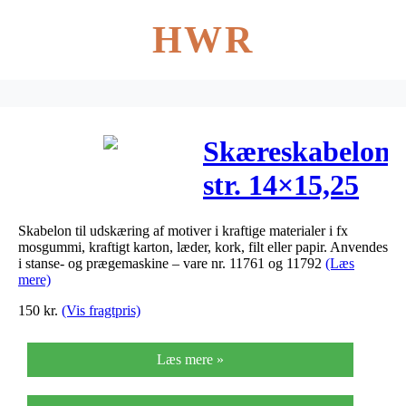
HWR
Skæreskabelon,
str. 14×15,25
cm, tykkelse
Skabelon til udskæring af motiver i kraftige materialer i fx
15 mm, tag,
mosgummi, kraftigt karton, læder, kork, filt eller papir. Anvendes
i stanse- og prægemaskine – vare nr. 11761 og 11792
(Læs
1stk.
mere)
150
kr.
(Vis fragtpris)
Læs mere »