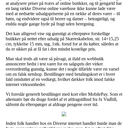
at analysere priser på tværs af online butikker, og til gengæld har
en lang række Diverse online varehuse ikke kunne lade være
med at nedsætte udsalgspriserne på en række af deres varer – til
børn, og endvidere også til herrer og damer – betragteligt, og
endda nogle gange byde på fragt uden beregning.
Det kan alligevel vise sig gunstigt at efterprøve forskellige
butikker på nettet efter udsalg på Skæreskabelon, str. 14×15,25
cm, tykkelse 15 mm, tag, 1stk. forud for at du køber, således at
du er sikker på at få fat i den mindst kostelige pris.
Man skal trods alt være så påvagt, at ifald en webbutik
annoncerer bedst i test varer for en salgspris der virker
overordentlig gunstig, kunne det i nogle tilfælde være en varsel
om en falsk netshop. Bestillinger med betalingskort er i hvert
fald omsluttet af en vedtægt, hvilket dækker folk imod falske
internet virksomheder.
Vi foreslår generelt bestillinger med kort eller MobilePay. Som et
alternativ bør du drage fordel af et afdragstilbud fra fx ViaBill,
såfremt du efterspørger at afdrage pengene over tid.
Inden folk handler hos en Diverse internet handler burde man de