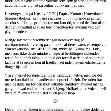
modsiges at være at hente varerne selv, som jo står og falder med
at du befinder dig tæt på online butikkens hjemsted.
Leveringstiden på Kreativ / DIY || Papir / Karton / Konvolutter ||
Skæreskabeloner kan være særdeles vigtig i tilfælde af at man
absolut skal bruge produkterne om kort tid, så med det formål er
det helt fornuftigt at vi ser tidshorisonten for levering ved den
pågældende vare.
Mange internet virksomheder præsterer levering på
næstkommende hverdag på en række af deres varer, eksempelvis
Skæreskabelon, str. 14×15,25 cm, tykkelse 15 mm, tag, 1stk.,
men som ikke desto mindre antager at bestillingen indsendes
forud for et aftalt tidspunkt, med det formål at de med sikkerhed
kan nå at få ordren hen til fragtfirmaet inden lagermedarbejderne
drager hjemad.
Visse internet foretagender lover fragt uden gebyr, men for det
meste kun ifald man handler for et præcist beløb. Desuden bør
man beslutte sig for den mest letkøbte fragtform, hvilket mange
gange – hvad end man er nær Esbjerg, Holbæk eller Vojens – vil
være at få leveret dine varer til en pakkeshop.
Det er jo efterhånden temmelig simpelt for almindelige dødelige