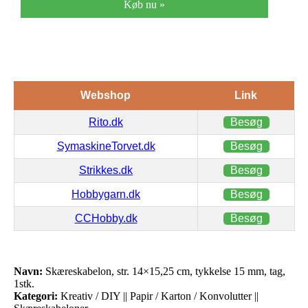
Køb nu »
Webshop
Link
Rito.dk
Besøg
SymaskineTorvet.dk
Besøg
Strikkes.dk
Besøg
Hobbygarn.dk
Besøg
CCHobby.dk
Besøg
Navn:
Skæreskabelon, str. 14×15,25 cm, tykkelse 15 mm, tag,
1stk.
Kategori:
Kreativ / DIY || Papir / Karton / Konvolutter ||