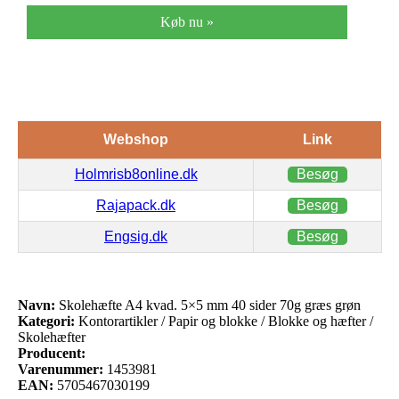
Køb nu »
Webshop
Link
Holmrisb8online.dk
Besøg
Rajapack.dk
Besøg
Engsig.dk
Besøg
Navn:
Skolehæfte A4 kvad. 5×5 mm 40 sider 70g græs grøn
Kategori:
Kontorartikler / Papir og blokke / Blokke og hæfter /
Skolehæfter
Producent:
Varenummer:
1453981
EAN:
5705467030199