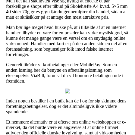
Men det kan stadigvæk vise sig nyttigt at checke et par
forskellige e-shops efter tilbud på Skolehæfte A4 kvad. 5×5 mm
40 sider 70g græs grøn før du gennemfører din handel, sådan at
man er skråsikker på at antage den mest attraktive pris.
Man bør lige meget hvad huske på, at i tilfælde af at en internet
handler tilbyder en vare for en pris der kan virke mystisk god, så
kunne det mange gange være en varsel om en snydagtig online
virksomhed. Handler med kort er på den anden side en del af en
foranstaltning, som begunstiger folk imod falske internet
forretninger.
Generelt tilråder vi kortbetalinger eller MobilePay. Som en
anden løsning bør du benytte en afbetalingsløsning som
eksempelvis ViaBill, forudsat du vil honorere betalingen ude i
fremtiden.
Inden nogen bestiller i en butik kan de i og for sig skimme dens
forretningsbetingelser, dog er det almindeligvis ikke videre
spændende.
Et nemmere alternativ er at efterse om online webshoppen er e-
mærket, da det burde være en angivelse af at online firmaet
adlyder den officielle danske lovgivning, samt at virksomheden