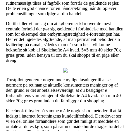
rutinemæssigt tilses af fagfolk som forstår de gældende regler.
Dette er en god chance for en håndsrækning, når du oplever
problemstillinger som følge af din handel.
Dertil stiller vi forslag om at køberen er klar over de mest
centrale forhold der gør sig gældende i forbindelse med handlen,
som for eksempel den ombytningsrettighed e-forretningen har.
Her er det ligeledes afgørende, at man permanent beholder sin
kvittering på e-mail, således man når som helst vil kunne
bekræfte sit køb af Skolehæfte A4 kvad. 5×5 mm 40 sider 70g
græs grøn, uden hensyn til om du skal shoppe til en pige eller
dreng.
Trustpilot genererer nogenlunde nyttige løsninger til at se
nærmere på ret mange aktuelle konsumenters meninger og af
den grund er det anbefalelsesværdigt, at du besigtiger e-
forhandlerens vurderinger af Skolehæfte A4 kvad. 5×5 mm 40
sider 70g græs grøn inden du færdiggør din shopping.
Facebook tilbyder på samme måde nogle sikre metoder til at få
indsigt i internet forretningens kundetilfredshed. Derudover ser
vi en del online forhandlere som gør det muligt at meddele en
omtale af deres køb, som på samme måde burde drages fordel af