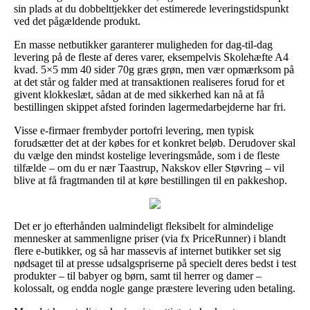
sin plads at du dobbelttjekker det estimerede leveringstidspunkt
ved det pågældende produkt.
En masse netbutikker garanterer muligheden for dag-til-dag
levering på de fleste af deres varer, eksempelvis Skolehæfte A4
kvad. 5×5 mm 40 sider 70g græs grøn, men vær opmærksom på
at det står og falder med at transaktionen realiseres forud for et
givent klokkeslæt, sådan at de med sikkerhed kan nå at få
bestillingen skippet afsted forinden lagermedarbejderne har fri.
Visse e-firmaer frembyder portofri levering, men typisk
forudsætter det at der købes for et konkret beløb. Derudover skal
du vælge den mindst kostelige leveringsmåde, som i de fleste
tilfælde – om du er nær Taastrup, Nakskov eller Støvring – vil
blive at få fragtmanden til at køre bestillingen til en pakkeshop.
Det er jo efterhånden ualmindeligt fleksibelt for almindelige
mennesker at sammenligne priser (via fx PriceRunner) i blandt
flere e-butikker, og så har massevis af internet butikker set sig
nødsaget til at presse udsalgspriserne på specielt deres bedst i test
produkter – til babyer og børn, samt til herrer og damer –
kolossalt, og endda nogle gange præstere levering uden betaling.