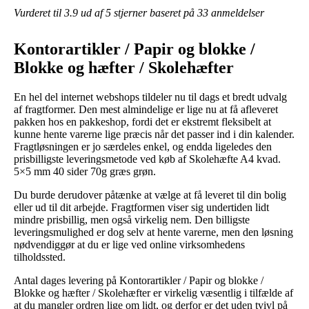
Vurderet til
3.9
ud af 5 stjerner baseret på
33
anmeldelser
Kontorartikler / Papir og blokke /
Blokke og hæfter / Skolehæfter
En hel del internet webshops tildeler nu til dags et bredt udvalg
af fragtformer. Den mest almindelige er lige nu at få afleveret
pakken hos en pakkeshop, fordi det er ekstremt fleksibelt at
kunne hente varerne lige præcis når det passer ind i din kalender.
Fragtløsningen er jo særdeles enkel, og endda ligeledes den
prisbilligste leveringsmetode ved køb af Skolehæfte A4 kvad.
5×5 mm 40 sider 70g græs grøn.
Du burde derudover påtænke at vælge at få leveret til din bolig
eller ud til dit arbejde. Fragtformen viser sig undertiden lidt
mindre prisbillig, men også virkelig nem. Den billigste
leveringsmulighed er dog selv at hente varerne, men den løsning
nødvendiggør at du er lige ved online virksomhedens
tilholdssted.
Antal dages levering på Kontorartikler / Papir og blokke /
Blokke og hæfter / Skolehæfter er virkelig væsentlig i tilfælde af
at du mangler ordren lige om lidt, og derfor er det uden tvivl på