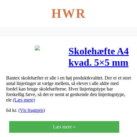
HWR
Skolehæfte A4
kvad. 5×5 mm
40 sider 70g
Bantex skolehæfter er alle i en høj produktkvalitet. Der er et stort
græs grøn
antal linjeringer at vælge mellem, så elever i alle aldre med
fordel kan bruge skolehæfterne. Hver linjeringstype har
forskellig farve, så det er nemt at genkende den linjeringstype,
ele
(Læs mere)
64
kr.
(Vis fragtpris)
Læs mere »