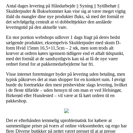
Antal dages levering på Håndarbejde || Syning || Sytilbehør ||
Skulderpuder & Bukselommer kan vise sig at være meget vigtig
ifald du mangler dine nye produkter fluks, så med det formål er
det selvfølgelig centralt at vi dobbelttjekker den anslåede
leveringstid på den aktuelle vare.
En stor portion webshops udlover 1 dags fragt på deres bedst
sælgende produkter, eksempelvis Skulderpuder med skum D-
form Hvid 15mm 16,5×11,5cm – 2 stk, men som trods alt
kræver at ordren køres igennem tidligere end et aftalt tidspunkt,
med det formål at de sandsynligvis kan nå at få de nye varer
ordnet forud for at pakkemedarbejderne har fri.
Visse internet forretninger byder på levering uden betaling, men
typisk påkræves det at man shopper for en konkret sum. I øvrigt
burde du foretrække den mest prisbevidste slags levering, hvilket
i de fleste tilfælde – uden hensyn til om man er ved Helsingør,
Birkerød eller Hundested – vil være at få kørt ordren til en
pakkeshop.
Det er efterhånden temmelig uproblematisk for købere at
sammenligne priser på tværs af online virksomheder, og ergo har
flere Diverse butikker på nettet været presset til at at presse