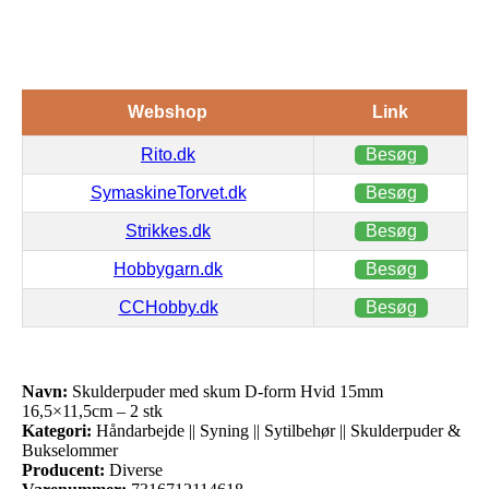
Webshop
Link
Rito.dk
Besøg
SymaskineTorvet.dk
Besøg
Strikkes.dk
Besøg
Hobbygarn.dk
Besøg
CCHobby.dk
Besøg
Navn:
Skulderpuder med skum D-form Hvid 15mm
16,5×11,5cm – 2 stk
Kategori:
Håndarbejde || Syning || Sytilbehør || Skulderpuder &
Bukselommer
Producent:
Diverse