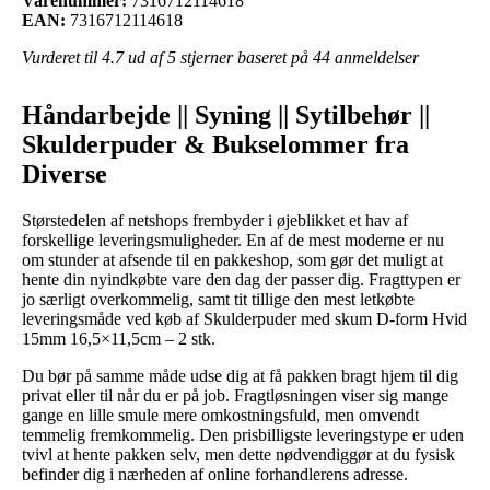
Varenummer:
7316712114618
EAN:
7316712114618
Vurderet til
4.7
ud af 5 stjerner baseret på
44
anmeldelser
Håndarbejde || Syning || Sytilbehør ||
Skulderpuder & Bukselommer fra
Diverse
Størstedelen af netshops frembyder i øjeblikket et hav af
forskellige leveringsmuligheder. En af de mest moderne er nu
om stunder at afsende til en pakkeshop, som gør det muligt at
hente din nyindkøbte vare den dag der passer dig. Fragttypen er
jo særligt overkommelig, samt tit tillige den mest letkøbte
leveringsmåde ved køb af Skulderpuder med skum D-form Hvid
15mm 16,5×11,5cm – 2 stk.
Du bør på samme måde udse dig at få pakken bragt hjem til dig
privat eller til når du er på job. Fragtløsningen viser sig mange
gange en lille smule mere omkostningsfuld, men omvendt
temmelig fremkommelig. Den prisbilligste leveringstype er uden
tvivl at hente pakken selv, men dette nødvendiggør at du fysisk
befinder dig i nærheden af online forhandlerens adresse.