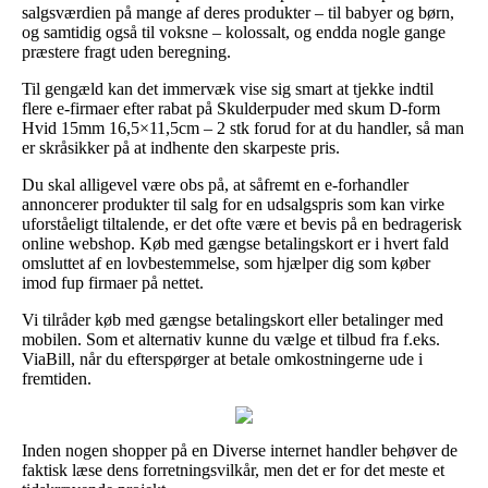
salgsværdien på mange af deres produkter – til babyer og børn,
og samtidig også til voksne – kolossalt, og endda nogle gange
præstere fragt uden beregning.
Til gengæld kan det immervæk vise sig smart at tjekke indtil
flere e-firmaer efter rabat på Skulderpuder med skum D-form
Hvid 15mm 16,5×11,5cm – 2 stk forud for at du handler, så man
er skråsikker på at indhente den skarpeste pris.
Du skal alligevel være obs på, at såfremt en e-forhandler
annoncerer produkter til salg for en udsalgspris som kan virke
uforståeligt tiltalende, er det ofte være et bevis på en bedragerisk
online webshop. Køb med gængse betalingskort er i hvert fald
omsluttet af en lovbestemmelse, som hjælper dig som køber
imod fup firmaer på nettet.
Vi tilråder køb med gængse betalingskort eller betalinger med
mobilen. Som et alternativ kunne du vælge et tilbud fra f.eks.
ViaBill, når du efterspørger at betale omkostningerne ude i
fremtiden.
Inden nogen shopper på en Diverse internet handler behøver de
faktisk læse dens forretningsvilkår, men det er for det meste et