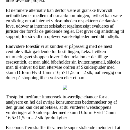
tidskrævende projekt.
Et nemmere alternativ kan derfor være at granske hvorvidt
netbutikken er medlem af e-mærke ordningen, hvilket kan være
en sikring om at internet virksomheden respekterer de danske
love, udover at internet selskabet regelmæssigt evalueres af
jurister der forstår de gældende regler. Det giver dig anledning til
support, for så vidt du oplever vanskeligheder med dit indkøb.
Endvidere foreslår vi at kunden er påpasselig med de mest
centrale vilkår gældende for bestillingen, f.eks. hvilken
returneringsret shoppen lover. I den relation er det tillige
essesentielt, at man altid bibeholder sin kvitteringsmail, således
man til enhver tid kan eftervise ordren af Skulderpuder med
skum D-form Hvid 15mm 16,5×11,5cm – 2 stk, uafhængig om
du er på shopping til en voksen eller et barn.
Trustpilot medfører immervæk troværdige chancer for at
analysere en hel del øvrige konsumenters bedømmelser og af
den grund kan det anbefales, at du vurderer webshoppens
vurderinger af Skulderpuder med skum D-form Hvid 15mm
16,5×11,5cm – 2 stk før du køber.
Facebook fremskaffer tilsvarende super strålende metoder til at