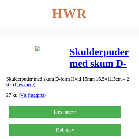
HWR
Skulderpuder
med skum D-
form Hvid
Skulderpuder med skum D-form Hvid 15mm 16,5×11,5cm – 2
15mm
stk
(Læs mere)
16,5×11,5cm –
27
kr.
(Vis fragtpris)
2 stk
Læs mere »
Køb nu »