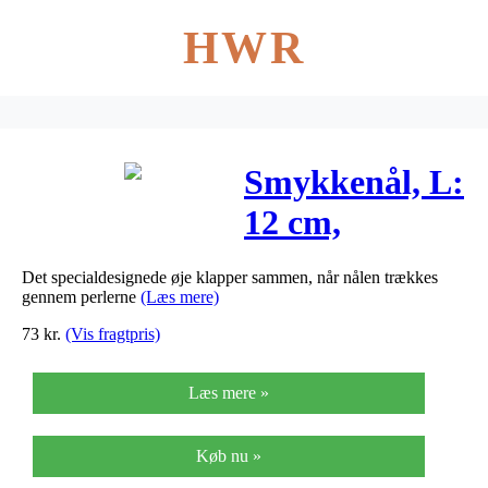
HWR
Smykkenål, L:
12 cm,
tykkelse 0,3
Det specialdesignede øje klapper sammen, når nålen trækkes
mm, 5stk.
gennem perlerne
(Læs mere)
73
kr.
(Vis fragtpris)
Læs mere »
Køb nu »