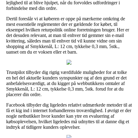
lejlighed til at blive hjulpet, når du forvoldes udfordringer i
forbindelse med din ordre.
Dertil foreslår vi at køberen er oppe på mærkerne omkring de
mest essentielle reglementer der er gældende for købet, til
eksempel hvilken returpolitik online forretningen bruger. Her er
det desuden relevant, at man til enhver tid gemmer sin e-mail
kvittering, således man til enhver tid vil kunne vidne om sin
shopping af Smykkenål, L: 12 cm, tykkelse 0,3 mm, 5stk.,
uanset om du er voksen eller et barn.
Trustpilot tilbyder dig rigtig værdifulde muligheder for at tolke
en hel del aktuelle kunders synspunkter og af den grund er det
anbefalelsesværdigt, at du kigger på webbutikkens omtaler af
Smykkenål, L: 12 cm, tykkelse 0,3 mm, 5stk. forud for at du
placerer din ordre.
Facebook tilbyder dig ligeledes relativt udmærkede metoder til at
få et kig ind i internet forhandlerens troværdighed. I øvrigt er der
nogle netbutikker hvor kunder kan ytre en evaluering af
købsoplevelsen, hvilket ligeledes må udnyttes til at danne dig et
indtryk af tidligere kunders oplevelser.