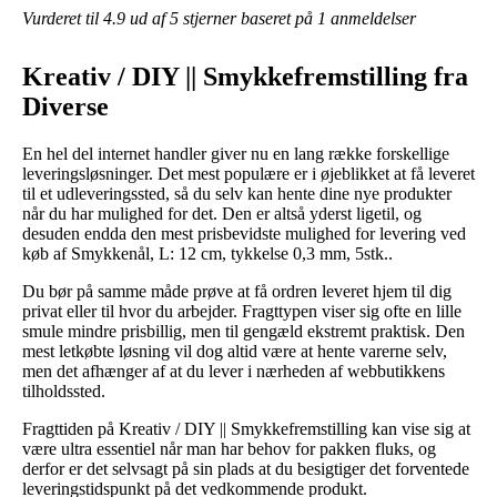
Vurderet til
4.9
ud af 5 stjerner baseret på
1
anmeldelser
Kreativ / DIY || Smykkefremstilling fra
Diverse
En hel del internet handler giver nu en lang række forskellige
leveringsløsninger. Det mest populære er i øjeblikket at få leveret
til et udleveringssted, så du selv kan hente dine nye produkter
når du har mulighed for det. Den er altså yderst ligetil, og
desuden endda den mest prisbevidste mulighed for levering ved
køb af Smykkenål, L: 12 cm, tykkelse 0,3 mm, 5stk..
Du bør på samme måde prøve at få ordren leveret hjem til dig
privat eller til hvor du arbejder. Fragttypen viser sig ofte en lille
smule mindre prisbillig, men til gengæld ekstremt praktisk. Den
mest letkøbte løsning vil dog altid være at hente varerne selv,
men det afhænger af at du lever i nærheden af webbutikkens
tilholdssted.
Fragttiden på Kreativ / DIY || Smykkefremstilling kan vise sig at
være ultra essentiel når man har behov for pakken fluks, og
derfor er det selvsagt på sin plads at du besigtiger det forventede
leveringstidspunkt på det vedkommende produkt.