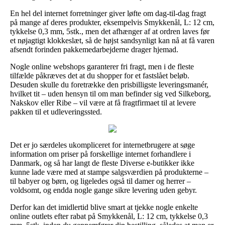
En hel del internet forretninger giver løfte om dag-til-dag fragt
på mange af deres produkter, eksempelvis Smykkenål, L: 12 cm,
tykkelse 0,3 mm, 5stk., men det afhænger af at ordren laves før
et nøjagtigt klokkeslæt, så de højst sandsynligt kan nå at få varen
afsendt forinden pakkemedarbejderne drager hjemad.
Nogle online webshops garanterer fri fragt, men i de fleste
tilfælde påkræves det at du shopper for et fastslået beløb.
Desuden skulle du foretrække den prisbilligste leveringsmanér,
hvilket tit – uden hensyn til om man befinder sig ved Silkeborg,
Nakskov eller Ribe – vil være at få fragtfirmaet til at levere
pakken til et udleveringssted.
Det er jo særdeles ukompliceret for internetbrugere at søge
information om priser på forskellige internet forhandlere i
Danmark, og så har langt de fleste Diverse e-butikker ikke
kunne lade være med at stampe salgsværdien på produkterne –
til babyer og børn, og ligeledes også til damer og herrer –
voldsomt, og endda nogle gange sikre levering uden gebyr.
Derfor kan det imidlertid blive smart at tjekke nogle enkelte
online outlets efter rabat på Smykkenål, L: 12 cm, tykkelse 0,3