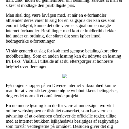
mm, 5stk. inden du gennemfører din bestilling, således at man er
sikret at modtage den prisbilligste pris.
Man skal dog være årvågen med, at når en e-forhandler
afhænder deres varer til salg for en salgspris der kan ses som
enormt letkøbt, kunne det ofte være et signal om en uægte
internet forhandler. Bestillinger med kort er imidlertid dækket
ind under en ordning, der sikrer dig som køber imod
bedrageriske e-forretninger.
Vi slår generelt et slag for køb med gængse betalingskort eller
mobilbetaling. Som en anden løsning kan du udnytte en løsning
fra f.eks. ViaBill, i tilfælde af at du efterspørger at honorere
beløbet over flere uger.
Før nogen shopper på en Diverse internet virksomhed kunne
man for at være sikker gennemløbe webbutikkens betingelser,
dog er det normalt et omfattende projekt.
En nemmere løsning kan derfor være at undersøge hvorvidt
online webshoppen er tilsluttet e-mærket, som bør være en
påvisning af at e-shoppen efterlever de officielle regler, tillige
med at internet butikken lejlighedsvis besigtiges af sagkyndige
som forstår vedtægterne på området. Desuden giver det dig