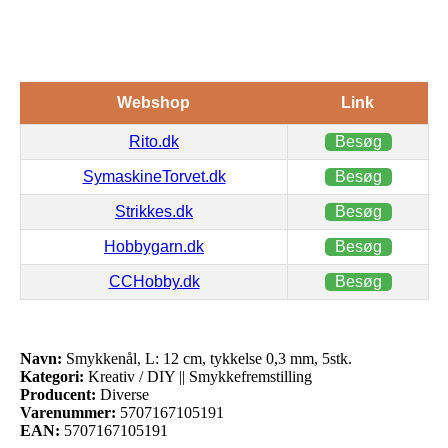
Webshop
Link
Rito.dk
Besøg
SymaskineTorvet.dk
Besøg
Strikkes.dk
Besøg
Hobbygarn.dk
Besøg
CCHobby.dk
Besøg
Navn:
Smykkenål, L: 12 cm, tykkelse 0,3 mm, 5stk.
Kategori:
Kreativ / DIY || Smykkefremstilling
Producent:
Diverse
Varenummer:
5707167105191
EAN:
5707167105191