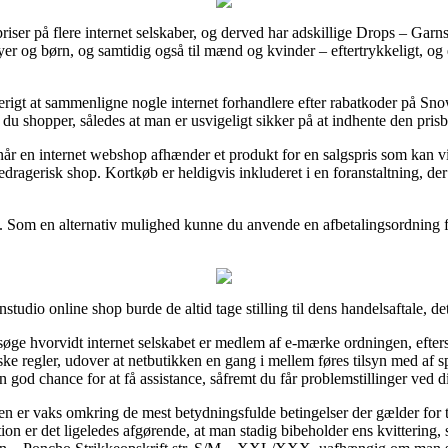
 priser på flere internet selskaber, og derved har adskillige Drops – Garn
byer og børn, og samtidig også til mænd og kvinder – eftertrykkeligt, o
terigt at sammenligne nogle internet forhandlere efter rabatkoder p
shopper, således at man er usvigeligt sikker på at indhente den prisbil
r en internet webshop afhænder et produkt for en salgspris som kan virk
bedragerisk shop. Kortkøb er heldigvis inkluderet i en foranstaltning, de
ng. Som en alternativ mulighed kunne du anvende en afbetalingsordning fr
udio online shop burde de altid tage stilling til dens handelsaftale, d
rsøge hvorvidt internet selskabet er medlem af e-mærke ordningen, efters
regler, udover at netbutikken en gang i mellem føres tilsyn med af sp
od chance for at få assistance, såfremt du får problemstillinger ved d
en er vaks omkring de mest betydningsfulde betingelser der gælder for
tion er det ligeledes afgørende, at man stadig bibeholder ens kvittering,