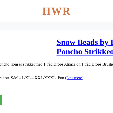
HWR
Snow Beads by 
Poncho Strikkeop
XXL/XXX
ho, som er strikket med 1 tråd Drops Alpaca og 1 tråd Drops Brushe
es i str. S/M – L/XL – XXL/XXXL. Pon
(Læs mere)