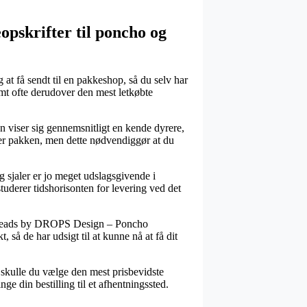
keopskrifter til poncho og
 at få sendt til en pakkeshop, så du selv har
amt ofte derudover den mest letkøbte
pen viser sig gennemsnitligt en kende dyrere,
ter pakken, men dette nødvendiggør at du
 og sjaler er jo meget udslagsgivende i
studerer tidshorisonten for levering ved det
ow Beads by DROPS Design – Poncho
så de har udsigt til at kunne nå at få dit
s skulle du vælge den mest prisbevidste
ge din bestilling til et afhentningssted.