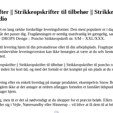
ter || Strikkeopskrifter til tilbehør || Strik
dio
ket en lang række forskellige leveringsformer. Den mest populære er i dag
år det passer dig. Fragtløsningen er nemlig usædvanlig let gængelig, s
y DROPS Design – Poncho Strikkeopskrift str. S/M – XXL/XXX.
til levering hjem til din privatadresse eller til din arbejdsplads. Fragtty
prisbevidste leveringsversion kan ikke benægtes at være at du selv hen
ted.
pskrifter || Strikkeopskrifter til tilbehør || Strikkeopskrifter til poncho
e inden for kort tid, og med det formål er det komplet på sin plads at du 
evering efter en enkelt hverdag på mange produkter, eksempelvis Sn
 ikke at det antager at ordren aflægges forinden et fastslået tidspunkt, 
tager hjem.
ng, men tit er det så nødvendigt at du shopper for et præcist beløb. Eller
r sig i Vejle, Nørresundby eller Hinnerup – vil blive at få dem til at brin