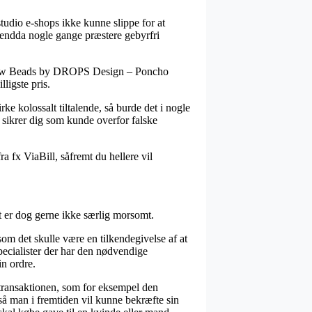
studio e-shops ikke kunne slippe for at
g endda nogle gange præstere gebyrfri
å Snow Beads by DROPS Design – Poncho
ligste pris.
e kolossalt tiltalende, så burde det i nogle
r sikrer dig som kunde overfor falske
a fx ViaBill, såfremt du hellere vil
et er dog gerne ikke særlig morsomt.
om det skulle være en tilkendegivelse af at
ecialister der har den nødvendige
in ordre.
 transaktionen, som for eksempel den
 så man i fremtiden vil kunne bekræfte sin