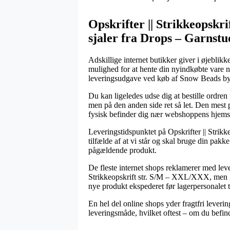
Opskrifter || Strikkeopskrif
sjaler fra Drops – Garnstu
Adskillige internet butikker giver i øjeblik
mulighed for at hente din nyindkøbte vare n
leveringsudgave ved køb af Snow Beads b
Du kan ligeledes udse dig at bestille ordren 
men på den anden side ret så let. Den mest 
fysisk befinder dig nær webshoppens hjems
Leveringstidspunktet på Opskrifter || Strikkeo
tilfælde af at vi står og skal bruge din pakk
pågældende produkt.
De fleste internet shops reklamerer med l
Strikkeopskrift str. S/M – XXL/XXX, men glem
nye produkt ekspederet før lagerpersonalet 
En hel del online shops yder fragtfri leveri
leveringsmåde, hvilket oftest – om du befinde