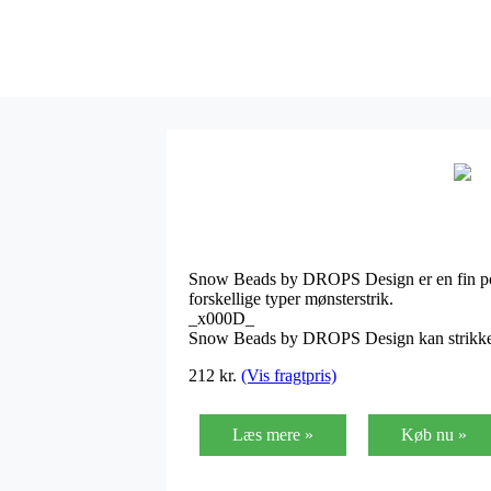
Snow Beads by DROPS Design er en fin ponc
forskellige typer mønsterstrik.
_x000D_
Snow Beads by DROPS Design kan strikk
212
kr.
(Vis fragtpris)
Læs mere »
Køb nu »