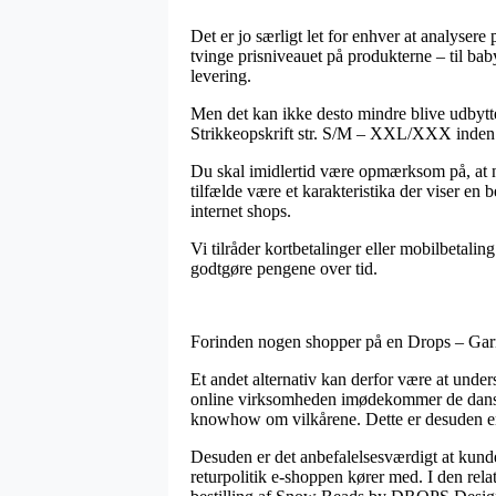
Det er jo særligt let for enhver at analysere
tvinge prisniveauet på produkterne – til ba
levering.
Men det kan ikke desto mindre blive udbyt
Strikkeopskrift str. S/M – XXL/XXX inden du 
Du skal imidlertid være opmærksom på, at nå
tilfælde være et karakteristika der viser en 
internet shops.
Vi tilråder kortbetalinger eller mobilbetali
godtgøre pengene over tid.
Forinden nogen shopper på en Drops – Garnst
Et andet alternativ kan derfor være at unde
online virksomheden imødekommer de danske 
knowhow om vilkårene. Dette er desuden en g
Desuden er det anbefalelsesværdigt at kund
returpolitik e-shoppen kører med. I den rela