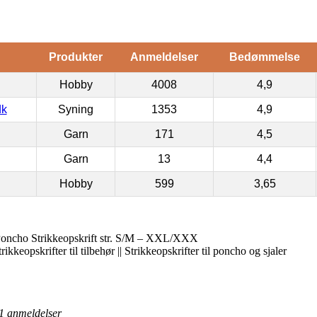
Produkter
Anmeldelser
Bedømmelse
Hobby
4008
4,9
dk
Syning
1353
4,9
Garn
171
4,5
Garn
13
4,4
Hobby
599
3,65
ncho Strikkeopskrift str. S/M – XXL/XXX
trikkeopskrifter til tilbehør || Strikkeopskrifter til poncho og sjaler
1
anmeldelser