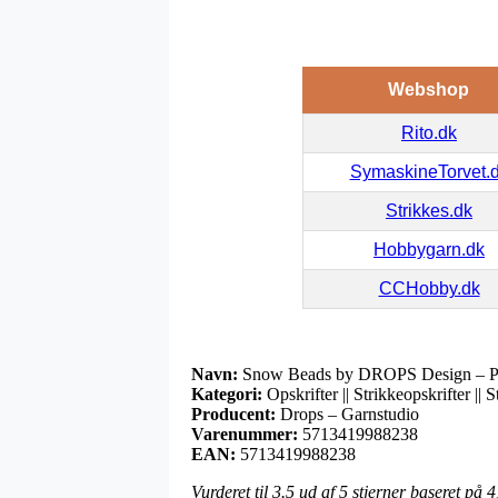
Webshop
Rito.dk
SymaskineTorvet.
Strikkes.dk
Hobbygarn.dk
CCHobby.dk
Navn:
Snow Beads by DROPS Design – Po
Kategori:
Opskrifter || Strikkeopskrifter || S
Producent:
Drops – Garnstudio
Varenummer:
5713419988238
EAN:
5713419988238
Vurderet til
3.5
ud af 5 stjerner baseret på
4