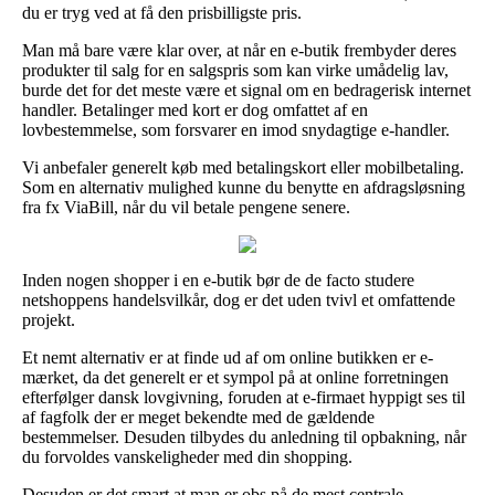
du er tryg ved at få den prisbilligste pris.
Man må bare være klar over, at når en e-butik frembyder deres
produkter til salg for en salgspris som kan virke umådelig lav,
burde det for det meste være et signal om en bedragerisk internet
handler. Betalinger med kort er dog omfattet af en
lovbestemmelse, som forsvarer en imod snydagtige e-handler.
Vi anbefaler generelt køb med betalingskort eller mobilbetaling.
Som en alternativ mulighed kunne du benytte en afdragsløsning
fra fx ViaBill, når du vil betale pengene senere.
Inden nogen shopper i en e-butik bør de de facto studere
netshoppens handelsvilkår, dog er det uden tvivl et omfattende
projekt.
Et nemt alternativ er at finde ud af om online butikken er e-
mærket, da det generelt er et sympol på at online forretningen
efterfølger dansk lovgivning, foruden at e-firmaet hyppigt ses til
af fagfolk der er meget bekendte med de gældende
bestemmelser. Desuden tilbydes du anledning til opbakning, når
du forvoldes vanskeligheder med din shopping.
Desuden er det smart at man er obs på de mest centrale