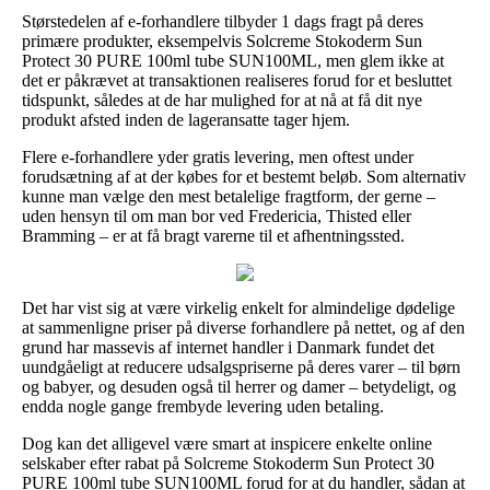
Størstedelen af e-forhandlere tilbyder 1 dags fragt på deres
primære produkter, eksempelvis Solcreme Stokoderm Sun
Protect 30 PURE 100ml tube SUN100ML, men glem ikke at
det er påkrævet at transaktionen realiseres forud for et besluttet
tidspunkt, således at de har mulighed for at nå at få dit nye
produkt afsted inden de lageransatte tager hjem.
Flere e-forhandlere yder gratis levering, men oftest under
forudsætning af at der købes for et bestemt beløb. Som alternativ
kunne man vælge den mest betalelige fragtform, der gerne –
uden hensyn til om man bor ved Fredericia, Thisted eller
Bramming – er at få bragt varerne til et afhentningssted.
Det har vist sig at være virkelig enkelt for almindelige dødelige
at sammenligne priser på diverse forhandlere på nettet, og af den
grund har massevis af internet handler i Danmark fundet det
uundgåeligt at reducere udsalgspriserne på deres varer – til børn
og babyer, og desuden også til herrer og damer – betydeligt, og
endda nogle gange frembyde levering uden betaling.
Dog kan det alligevel være smart at inspicere enkelte online
selskaber efter rabat på Solcreme Stokoderm Sun Protect 30
PURE 100ml tube SUN100ML forud for at du handler, sådan at