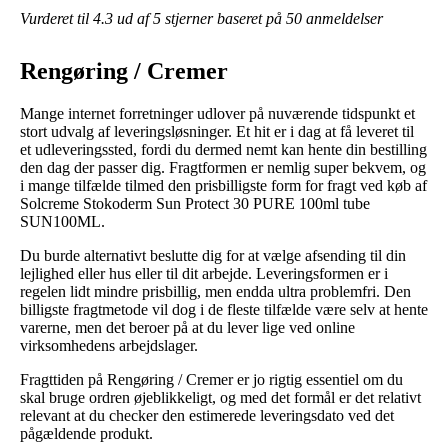
Vurderet til
4.3
ud af 5 stjerner baseret på
50
anmeldelser
Rengøring / Cremer
Mange internet forretninger udlover på nuværende tidspunkt et
stort udvalg af leveringsløsninger. Et hit er i dag at få leveret til
et udleveringssted, fordi du dermed nemt kan hente din bestilling
den dag der passer dig. Fragtformen er nemlig super bekvem, og
i mange tilfælde tilmed den prisbilligste form for fragt ved køb af
Solcreme Stokoderm Sun Protect 30 PURE 100ml tube
SUN100ML.
Du burde alternativt beslutte dig for at vælge afsending til din
lejlighed eller hus eller til dit arbejde. Leveringsformen er i
regelen lidt mindre prisbillig, men endda ultra problemfri. Den
billigste fragtmetode vil dog i de fleste tilfælde være selv at hente
varerne, men det beroer på at du lever lige ved online
virksomhedens arbejdslager.
Fragttiden på Rengøring / Cremer er jo rigtig essentiel om du
skal bruge ordren øjeblikkeligt, og med det formål er det relativt
relevant at du checker den estimerede leveringsdato ved det
pågældende produkt.