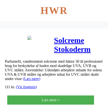
HWR
Solcreme
Stokoderm
Sun Protect 30
Parfumefri, vandresistent solcreme med faktor 30 til professionel
PURE 100ml
brug for beskyttelse af huden mod skadelige UVA, UVB og
UVC stråler. Anvendelse: Udendørs arbejdere udsatte for solens
tube
UVA & UVB stråler og arbejdere udsat for UVC stråler skabt
under visse
(Læs mere)
SUN100ML
111
kr.
(Vis fragtpris)
Læs mere »