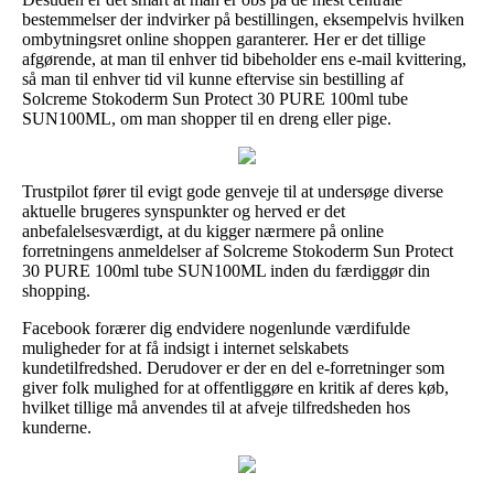
bestemmelser der indvirker på bestillingen, eksempelvis hvilken
ombytningsret online shoppen garanterer. Her er det tillige
afgørende, at man til enhver tid bibeholder ens e-mail kvittering,
så man til enhver tid vil kunne eftervise sin bestilling af
Solcreme Stokoderm Sun Protect 30 PURE 100ml tube
SUN100ML, om man shopper til en dreng eller pige.
Trustpilot fører til evigt gode genveje til at undersøge diverse
aktuelle brugeres synspunkter og herved er det
anbefalelsesværdigt, at du kigger nærmere på online
forretningens anmeldelser af Solcreme Stokoderm Sun Protect
30 PURE 100ml tube SUN100ML inden du færdiggør din
shopping.
Facebook forærer dig endvidere nogenlunde værdifulde
muligheder for at få indsigt i internet selskabets
kundetilfredshed. Derudover er der en del e-forretninger som
giver folk mulighed for at offentliggøre en kritik af deres køb,
hvilket tillige må anvendes til at afveje tilfredsheden hos
kunderne.