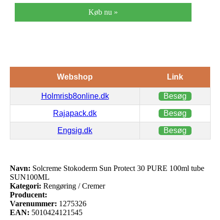
Køb nu »
Webshop
Link
Holmrisb8online.dk
Besøg
Rajapack.dk
Besøg
Engsig.dk
Besøg
Navn:
Solcreme Stokoderm Sun Protect 30 PURE 100ml tube
SUN100ML
Kategori:
Rengøring / Cremer
Producent:
Varenummer:
1275326
EAN:
5010424121545