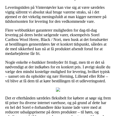
Leveringstiden på Vinterstøvler kan vise sig at være særdeles
vigtig såfremt vi absolut skal bruge varerne straks, så i det
øjemed er det virkelig meningsfuldt at man kigger nærmere på
tidshorisonten for levering for den vedkommende vare.
Flere webbutikker garanterer muligheden for dag-til-dag
levering på deres bedst sælgende varer, eksempelvis Sorel
Caribou Wool Herre, Black / Nori, men husk at det forudsætter
at bestillingen gennemføres før et konkret tidspunkt, således at
de med sikkerhed kan nå at få produktet afsendt forud for at
medarbejderne får fri.
Nogle enkelte e-butikker frembyder fri fragt, men tit er det så
nødvendigt at der indkøbes for en konkret pris. I øvrigt skulle du
vælge den mindst kostelige mulighed for levering, hvilket typisk
– uanset om du opholder sig nær Herning, Lillerød eller Ribe –
vil blive at få dem til at køre bestillingen til et udleveringssted.
Det er efterhånden særdeles fleksibelt for købere at søge sig frem
til priser fra diverse internet varehuse, og på grund af dette har
en hel del Sorel e-forhandlere ikke kunne lade være med at
reducere udsalgspriserne på deres produkter – til børn, og