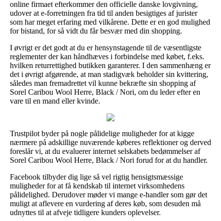
online firmaet efterkommer den officielle danske lovgivning,
udover at e-forretningen fra tid til anden besigtiges af jurister
som har meget erfaring med vilkårene. Dette er en god mulighed
for bistand, for så vidt du får besvær med din shopping.
I øvrigt er det godt at du er hensynstagende til de væsentligste
reglementer der kan håndhæves i forbindelse med købet, f.eks.
hvilken returrettighed butikken garanterer. I den sammenhæng er
det i øvrigt afgørende, at man stadigvæk beholder sin kvittering,
således man fremadrettet vil kunne bekræfte sin shopping af
Sorel Caribou Wool Herre, Black / Nori, om du leder efter en
vare til en mand eller kvinde.
Trustpilot byder på nogle pålidelige muligheder for at kigge
nærmere på adskillige nuværende køberes reflektioner og derved
foreslår vi, at du evaluerer internet selskabets bedømmelser af
Sorel Caribou Wool Herre, Black / Nori forud for at du handler.
Facebook tilbyder dig lige så vel rigtig hensigtsmæssige
muligheder for at få kendskab til internet virksomhedens
pålidelighed. Derudover møder vi mange e-handler som gør det
muligt at aflevere en vurdering af deres køb, som desuden må
udnyttes til at afveje tidligere kunders oplevelser.