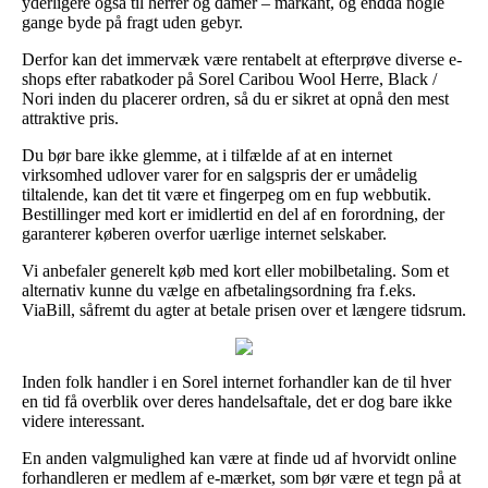
yderligere også til herrer og damer – markant, og endda nogle
gange byde på fragt uden gebyr.
Derfor kan det immervæk være rentabelt at efterprøve diverse e-
shops efter rabatkoder på Sorel Caribou Wool Herre, Black /
Nori inden du placerer ordren, så du er sikret at opnå den mest
attraktive pris.
Du bør bare ikke glemme, at i tilfælde af at en internet
virksomhed udlover varer for en salgspris der er umådelig
tiltalende, kan det tit være et fingerpeg om en fup webbutik.
Bestillinger med kort er imidlertid en del af en forordning, der
garanterer køberen overfor uærlige internet selskaber.
Vi anbefaler generelt køb med kort eller mobilbetaling. Som et
alternativ kunne du vælge en afbetalingsordning fra f.eks.
ViaBill, såfremt du agter at betale prisen over et længere tidsrum.
Inden folk handler i en Sorel internet forhandler kan de til hver
en tid få overblik over deres handelsaftale, det er dog bare ikke
videre interessant.
En anden valgmulighed kan være at finde ud af hvorvidt online
forhandleren er medlem af e-mærket, som bør være et tegn på at