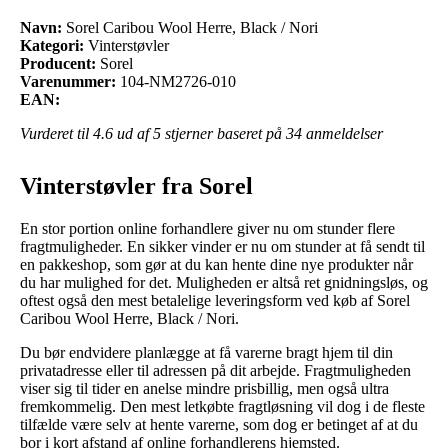
Navn:
Sorel Caribou Wool Herre, Black / Nori
Kategori:
Vinterstøvler
Producent:
Sorel
Varenummer:
104-NM2726-010
EAN:
Vurderet til
4.6
ud af 5 stjerner baseret på
34
anmeldelser
Vinterstøvler fra Sorel
En stor portion online forhandlere giver nu om stunder flere
fragtmuligheder. En sikker vinder er nu om stunder at få sendt til
en pakkeshop, som gør at du kan hente dine nye produkter når
du har mulighed for det. Muligheden er altså ret gnidningsløs, og
oftest også den mest betalelige leveringsform ved køb af Sorel
Caribou Wool Herre, Black / Nori.
Du bør endvidere planlægge at få varerne bragt hjem til din
privatadresse eller til adressen på dit arbejde. Fragtmuligheden
viser sig til tider en anelse mindre prisbillig, men også ultra
fremkommelig. Den mest letkøbte fragtløsning vil dog i de fleste
tilfælde være selv at hente varerne, som dog er betinget af at du
bor i kort afstand af online forhandlerens hjemsted.