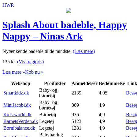
HWR
Splash About badeble, Happy
Nappy – Ninas Ark
Nytænkende badeble til de mindste.
(Læs mere)
135
kr.
(Vis fragtpris)
Læs mere »
Køb nu »
Webshop
Produkter
Anmeldelser
Bedømmelse
Lin
Baby- og
Smartkidz.dk
2139
4,95
Besø
børnetøj
Baby- og
MiniJacobi.dk
369
4,9
Besø
børnetøj
Kids-world.dk
Børnetøj
936
4,9
Besø
BarnetsVerden.dk
Legetøj
5123
4,9
Besø
Børnibalance.dk
Legetøj
1381
4,9
Besø
Babybæring