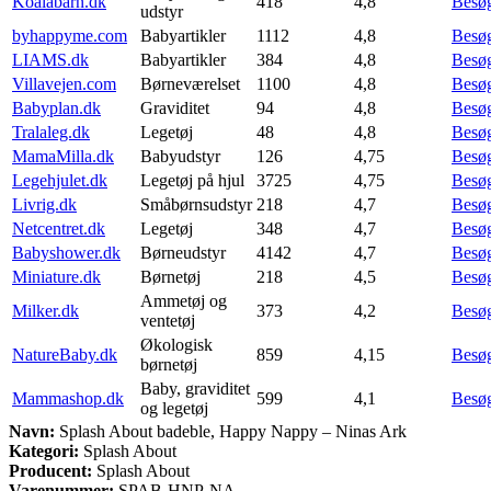
Koalabarn.dk
418
4,8
Besø
udstyr
byhappyme.com
Babyartikler
1112
4,8
Besø
LIAMS.dk
Babyartikler
384
4,8
Besø
Villavejen.com
Børneværelset
1100
4,8
Besø
Babyplan.dk
Graviditet
94
4,8
Besø
Tralaleg.dk
Legetøj
48
4,8
Besø
MamaMilla.dk
Babyudstyr
126
4,75
Besø
Legehjulet.dk
Legetøj på hjul
3725
4,75
Besø
Livrig.dk
Småbørnsudstyr
218
4,7
Besø
Netcentret.dk
Legetøj
348
4,7
Besø
Babyshower.dk
Børneudstyr
4142
4,7
Besø
Miniature.dk
Børnetøj
218
4,5
Besø
Ammetøj og
Milker.dk
373
4,2
Besø
ventetøj
Økologisk
NatureBaby.dk
859
4,15
Besø
børnetøj
Baby, graviditet
Mammashop.dk
599
4,1
Besø
og legetøj
Navn:
Splash About badeble, Happy Nappy – Ninas Ark
Kategori:
Splash About
Producent:
Splash About
Varenummer:
SPAB-HNP-NA