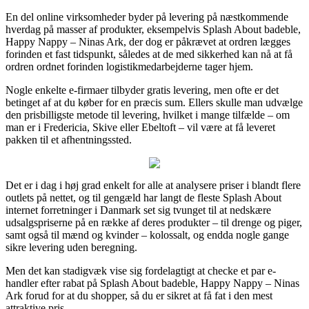
En del online virksomheder byder på levering på næstkommende
hverdag på masser af produkter, eksempelvis Splash About badeble,
Happy Nappy – Ninas Ark, der dog er påkrævet at ordren lægges
forinden et fast tidspunkt, således at de med sikkerhed kan nå at få
ordren ordnet forinden logistikmedarbejderne tager hjem.
Nogle enkelte e-firmaer tilbyder gratis levering, men ofte er det
betinget af at du køber for en præcis sum. Ellers skulle man udvælge
den prisbilligste metode til levering, hvilket i mange tilfælde – om
man er i Fredericia, Skive eller Ebeltoft – vil være at få leveret
pakken til et afhentningssted.
Det er i dag i høj grad enkelt for alle at analysere priser i blandt flere
outlets på nettet, og til gengæld har langt de fleste Splash About
internet forretninger i Danmark set sig tvunget til at nedskære
udsalgspriserne på en række af deres produkter – til drenge og piger,
samt også til mænd og kvinder – kolossalt, og endda nogle gange
sikre levering uden beregning.
Men det kan stadigvæk vise sig fordelagtigt at checke et par e-
handler efter rabat på Splash About badeble, Happy Nappy – Ninas
Ark forud for at du shopper, så du er sikret at få fat i den mest
attraktive pris.