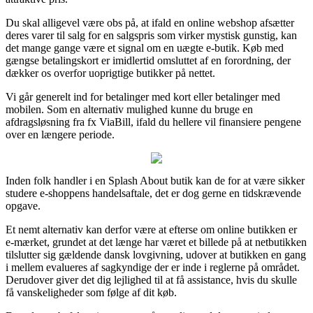
Du skal alligevel være obs på, at ifald en online webshop afsætter
deres varer til salg for en salgspris som virker mystisk gunstig, kan
det mange gange være et signal om en uægte e-butik. Køb med
gængse betalingskort er imidlertid omsluttet af en forordning, der
dækker os overfor uoprigtige butikker på nettet.
Vi går generelt ind for betalinger med kort eller betalinger med
mobilen. Som en alternativ mulighed kunne du bruge en
afdragsløsning fra fx ViaBill, ifald du hellere vil finansiere pengene
over en længere periode.
Inden folk handler i en Splash About butik kan de for at være sikker
studere e-shoppens handelsaftale, det er dog gerne en tidskrævende
opgave.
Et nemt alternativ kan derfor være at efterse om online butikken er
e-mærket, grundet at det længe har været et billede på at netbutikken
tilslutter sig gældende dansk lovgivning, udover at butikken en gang
i mellem evalueres af sagkyndige der er inde i reglerne på området.
Derudover giver det dig lejlighed til at få assistance, hvis du skulle
få vanskeligheder som følge af dit køb.