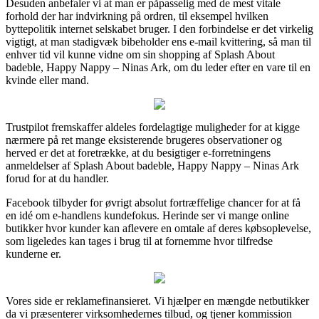
Desuden anbefaler vi at man er påpasselig med de mest vitale
forhold der har indvirkning på ordren, til eksempel hvilken
byttepolitik internet selskabet bruger. I den forbindelse er det virkelig
vigtigt, at man stadigvæk bibeholder ens e-mail kvittering, så man til
enhver tid vil kunne vidne om sin shopping af Splash About
badeble, Happy Nappy – Ninas Ark, om du leder efter en vare til en
kvinde eller mand.
Trustpilot fremskaffer aldeles fordelagtige muligheder for at kigge
nærmere på ret mange eksisterende brugeres observationer og
herved er det at foretrække, at du besigtiger e-forretningens
anmeldelser af Splash About badeble, Happy Nappy – Ninas Ark
forud for at du handler.
Facebook tilbyder for øvrigt absolut fortræffelige chancer for at få
en idé om e-handlens kundefokus. Herinde ser vi mange online
butikker hvor kunder kan aflevere en omtale af deres købsoplevelse,
som ligeledes kan tages i brug til at fornemme hvor tilfredse
kunderne er.
Vores side er reklamefinansieret. Vi hjælper en mængde netbutikker
da vi præsenterer virksomhedernes tilbud, og tjener kommission