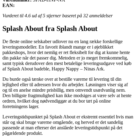
EAN:
Vurderet til
4.6
ud af 5 stjerner baseret på
32
anmeldelser
Splash About fra Splash About
De fleste online selskaber udlover nu en lang række forskellige
leveringsmodeller. En favorit iblandt mange er i øjeblikket
pakkeshops, hvor det nemlig er ret fleksibelt for dig at kunne hente
din pakke når det passer dig. Metoden er jo meget fremkommelig,
samt typisk derudover den mest betalelige leveringsudgave ved køb
af Splash About badeble, Happy Nappy – Ninas Ark.
Du burde også tænke over at bestille varerne til levering til din
lejlighed eller til adressen hvor du arbejder. Løsningen viser sig af
og til en anelse mindre prisbillig, men omvendt usædvanlig nem.
Den billigste fragtmulighed kan ikke modsiges at være selv at hente
ordren, hvilket dog nødvendiggør at du bor tæt på online
forretningens lager.
Leveringstidspunktet på Splash About er ekstremt essentiel hvis man
står og skal bruge varerne omgående, og herved er det sandelig
passende at man efterser det anslåede leveringstidspunkt på det
pågældende produkt.