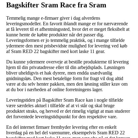
Bagskifter Sram Race fra Sram
Temmelig mange e-firmaer giver i dag alverdens
leveringsmodeller. En favorit iblandt mange er for nærværende
at få leveret til et afhentningssted, hvor det er meget fleksibelt at
kunne hente de købte produkter når det passer dig.
Leveringsformen er jo temmelig praktisk, og i mange tilfælde
ydermere den mest prisbevidste mulighed for levering ved køb
af Sram RED 22 bagskifter med kort laske 11 gear.
Du kunne ydermere overveje at bestille produkterne til levering
hjem til din privatadresse eller til din arbejdsplads. Løsningen
bliver uheldigvis et hak dyrere, men endda usædvanlig
gnidningsløs. Den mest betalelige form for fragt vil dog altid
være at du selv henter pakken, men den løsning stiller krav om
at du bor i nærheden af online forretningens lager.
Leveringstiden på Bagskifter Sram Race kan i nogle tilfælde
være særdeles aktuel i tilfælde af at vi står og skal bruge
produktet straks, og herved er det rimelig vigtigt at man studerer
det forventede leveringstidspunkt for den respektive vare.
En del internet firmaer frembyder levering efter en enkelt
hverdag på en hel del varenumre, eksempelvis Sram RED 22