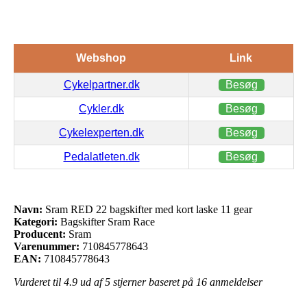
Webshop
Link
Cykelpartner.dk
Besøg
Cykler.dk
Besøg
Cykelexperten.dk
Besøg
Pedalatleten.dk
Besøg
Navn:
Sram RED 22 bagskifter med kort laske 11 gear
Kategori:
Bagskifter Sram Race
Producent:
Sram
Varenummer:
710845778643
EAN:
710845778643
Vurderet til
4.9
ud af 5 stjerner baseret på
16
anmeldelser