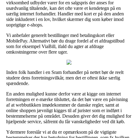
virksomhed udbyder varer for en salgspris der anses for
usædvanlig tiltalende, kan det ofte være et kendetegn på en
uærlig internet forhandler. Handler med kort er på den anden
side inkluderet i en lov, hvilket skærmer dig som køber imod
uoprigtige e-shops.
Vi anbefaler generelt bestillinger med betalingskort eller
MobilePay. Alternativt bør du drage fordel af et afdragstilbud
som for eksempel ViaBill, ifald du agter at afdrage
omkostningerne over flere uger.
Inden folk handler i en Sram forhandler på nettet bør de reelt
studere dens forretningsvilkår, men det er oftest ikke særlig
spændende.
En anden mulighed kunne derfor være at kigge om internet
forretningen er e-mærke tilsluttet, da det bør være en påvisning
af at webbutikken imødekommer de danske regler, samt at
online shoppen jævnligt kigges til af jurister som er indført i
bestemmelserne på området. Desuden giver det dig mulighed for
hjælpende service, såfremt du får vanskeligheder ved dit køb.
Ydermere foreslår vi at du er opmærksom på de vigtigste
bestemmelser der har betydning for bestillingen, som fx hvilken