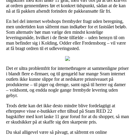
bagskifter med kort laske 11 gear, men vær obs på at det kræver
at ordren gennemføres før et konkret tidspunkt, sådan at de kan
nå at få pakken afsendt forinden de pakkeansatte får fri.
En hel del internet webshops frembyder fragt uden beregning,
men undertiden kun såfremt man indkøber for et fastslået beløb.
Som alternativ bør man vælge den mindst kostelige
leveringsmåde, hvilket i de fleste tilfælde – uden hensyn til om
man befinder sig i Kolding, Odder eller Fredensborg – vil være
at få bragt ordren til et udleveringssted.
Det er ultra problemfrit for internetbrugere at sammenligne priser
i blandt flere e-firmaer, og til gengæld har mange Sram internet
outlets ikke kunne slippe for at nedskære prisniveauet på
produkterne – til piger og drenge, samt også til herrer og damer
– voldsomt, og endda nogle gange frembyde levering uden
gebyr.
Trods dette kan det ikke desto mindre blive fordelagtigt at
efterprøve visse e-butikker efter tilbud på Sram RED 22
bagskifter med kort laske 11 gear forud for at du shopper, så man
er skudsikker på at skaffe sig den skarpeste pris.
Du skal alligevel være så påvagt, at såfremt en online