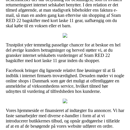
returneringsret internet selskabet benytter. I den relation er det
tilmed afgørende, at man stadigvæk bibeholder ens faktura e-
mail, så man en anden gang kan eftervise sin shopping af Sram
RED 22 bagskifter med kort laske 11 gear, uafhængig om du
skal købe til en voksen eller et barn.
Trustpilot yder temmelig passelige chancer for at beskue en hel
del øvrige kunders betragtninger og herved støtter vi, at du
gransker internet selskabets vurderinger af Sram RED 22
bagskifter med kort laske 11 gear inden du shopper.
Facebook bringer dig lignende relativt fine løsninger til at få
indblik i internet firmaets troværdighed. Desuden møder vi nogle
online shops i Danmark som gør det muligt at offentliggøre en
anmeldelse af virksomhedens service, hvilket tilmed bør
udnyttes til vurdering af tilfredsheden hos kunderne.
Vores hjemmeside er finansieret af indtægter fra annoncer. Vi har
faste samarbejder med diverse e-handler i form af at vi
introducerer butikkernes tilbud, og opnår godtgørelse i tilfælde
af at en af de besøgende på vores website udfører en ordre.