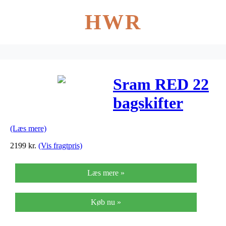
HWR
Sram RED 22
bagskifter
med kort laske
(Læs mere)
11 gear
2199
kr.
(Vis fragtpris)
Læs mere »
Køb nu »