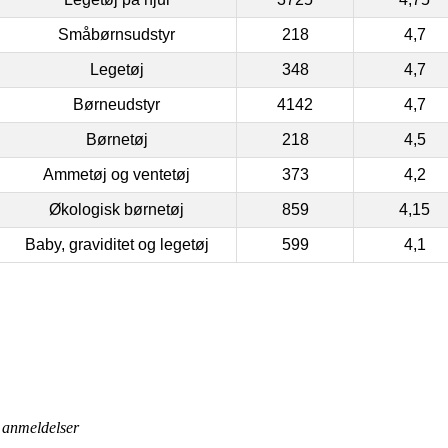
Småbørnsudstyr
218
4,7
Legetøj
348
4,7
Børneudstyr
4142
4,7
Børnetøj
218
4,5
Ammetøj og ventetøj
373
4,2
Økologisk børnetøj
859
4,15
Baby, graviditet og legetøj
599
4,1
anmeldelser