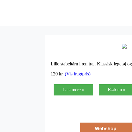
Lille stabeltårn i ren træ. Klassisk legetøj 
120
kr.
(Vis fragtpris)
Læs mere »
Køb nu »
Webshop