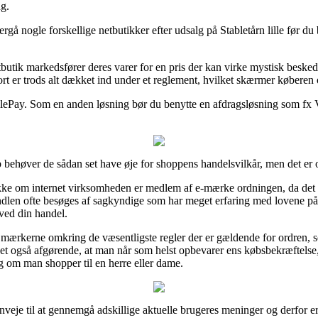
g.
ergå nogle forskellige netbutikker efter udsalg på Stabletårn lille før du 
butik markedsfører deres varer for en pris der kan virke mystisk besked
rt er trods alt dækket ind under et reglement, hvilket skærmer køberen o
ilePay. Som en anden løsning bør du benytte en afdragsløsning som fx Vi
ehøver de sådan set have øje for shoppens handelsvilkår, men det er 
ekke om internet virksomheden er medlem af e-mærke ordningen, da det b
ndlen ofte besøges af sagkyndige som har meget erfaring med lovene på o
 ved din handel.
 mærkerne omkring de væsentligste regler der er gældende for ordren, s
er det også afgørende, at man når som helst opbevarer ens købsbekræftel
ig om man shopper til en herre eller dame.
genveje til at gennemgå adskillige aktuelle brugeres meninger og derfor e