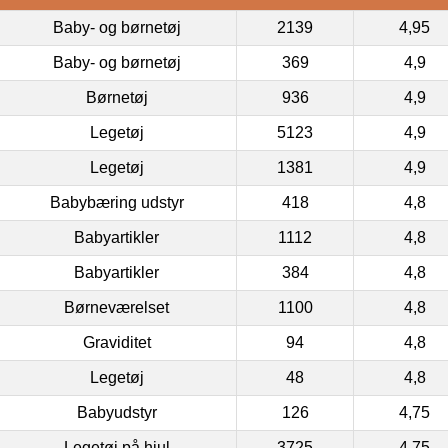
Baby- og børnetøj
2139
4,95
Baby- og børnetøj
369
4,9
Børnetøj
936
4,9
Legetøj
5123
4,9
Legetøj
1381
4,9
Babybæring udstyr
418
4,8
Babyartikler
1112
4,8
Babyartikler
384
4,8
Børneværelset
1100
4,8
Graviditet
94
4,8
Legetøj
48
4,8
Babyudstyr
126
4,75
Legetøj på hjul
3725
4,75