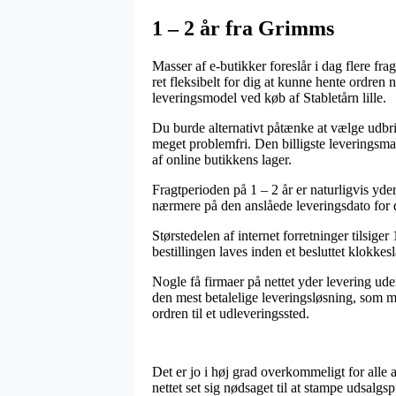
1 – 2 år fra Grimms
Masser af e-butikker foreslår i dag flere fra
ret fleksibelt for dig at kunne hente ordre
leveringsmodel ved køb af Stabletårn lille.
Du burde alternativt påtænke at vælge udbri
meget problemfri. Den billigste leveringsman
af online butikkens lager.
Fragtperioden på 1 – 2 år er naturligvis yde
nærmere på den anslåede leveringsdato for
Størstedelen af internet forretninger tilsig
bestillingen laves inden et besluttet klokkesl
Nogle få firmaer på nettet yder levering ud
den mest betalelige leveringsløsning, som m
ordren til et udleveringssted.
Det er jo i høj grad overkommeligt for alle 
nettet set sig nødsaget til at stampe udsalg