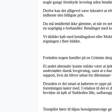
nogle gange frembyde levering uden betalin
Derfor kan det alligevel være lukrativt at eft
indhente den billigste pris.
Du må imidlertid ikke glemme, at når en net
en uoprigtig e-forhandler. Betalinger med ko
Vi tilråder køb med betalingskort eller Mob
regningen i flere bidder.
Forinden nogen handler på en Grimms shop b
Et andet alternativ kunne måske være at tj
understøtter dansk lovgivning, samt at e-ha
support, hvis du bliver udsat for dilemmaer
Desuden er det smart at køberen er oppe på
forretningen kører med. I relation til det 
bevidne sit køb af Stabletårn lille, uafhæng
Trustpilot fører til tilpas hensigtsmæssige 