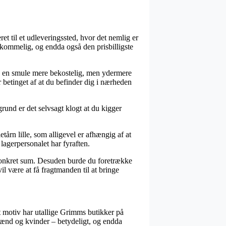
et til et udleveringssted, hvor det nemlig er
mkommelig, og endda også den prisbilligste
len en smule mere bekostelig, men ydermere
r betinget af at du befinder dig i nærheden
grund er det selvsagt klogt at du kigger
tårn lille, som alligevel er afhængig af at
 lagerpersonalet har fyraften.
n konkret sum. Desuden burde du foretrække
 være at få fragtmanden til at bringe
et motiv har utallige Grimms butikker på
l mænd og kvinder – betydeligt, og endda