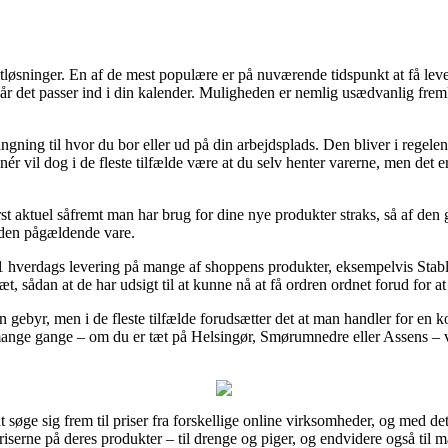
gtløsninger. En af de mest populære er på nuværende tidspunkt at få lever
n når det passer ind i din kalender. Muligheden er nemlig usædvanlig fre
ngning til hvor du bor eller ud på din arbejdsplads. Den bliver i rege
ér vil dog i de fleste tilfælde være at du selv henter varerne, men det e
rst aktuel såfremt man har brug for dine nye produkter straks, så af den 
 den pågældende vare.
er 1 hverdags levering på mange af shoppens produkter, eksempelvis Stable
æt, sådan at de har udsigt til at kunne nå at få ordren ordnet forud for at
en gebyr, men i de fleste tilfælde forudsætter det at man handler for e
ange gange – om du er tæt på Helsingør, Smørumnedre eller Assens – vil
at søge sig frem til priser fra forskellige online virksomheder, og med d
spriserne på deres produkter – til drenge og piger, og endvidere også ti