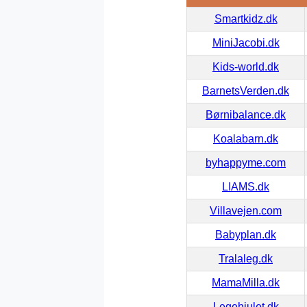
Smartkidz.dk
MiniJacobi.dk
Kids-world.dk
BarnetsVerden.dk
Børnibalance.dk
Koalabarn.dk
byhappyme.com
LIAMS.dk
Villavejen.com
Babyplan.dk
Tralaleg.dk
MamaMilla.dk
Legehjulet.dk