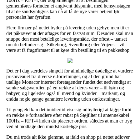
100Hz – RFT-4, der dog afhænger af at bestillingen
gennemføres forinden et angivent tidspunkt, med hensynstagen
til at de sandsynligvis kan nå at få de nye varer betjent før
personalet har fyraften.
Flere firmaer på nettet byder på levering uden gebyr, men tit er
det påkrævet at der aftages for en fastsat sum. Desuden skal man
snuppe den mest betalelige leveringsmåde, der oftest – uanset
om du befinder sig i Silkeborg, Svendborg eller Vojens – vil
være at få fragtfirmaet til at køre din bestilling til en pakkeshop.
Det er i dag særdeles simpelt for almindelige dødelige at vurdere
prisniveauet fra diverse e-forretninger, og af den grund har
utallige Monacor internet foretagender fundet det nødvendigt at
sænke salgsværdien på en række af deres varer – til børn og
babyer, og ligeledes også til mænd og kvinder – markant, og
endda nogle gange garantere levering uden omkostninger.
Til gengæld kan det imidlertid vise sig udbytterigt at kigge forbi
en række e-forhandlere efter rabat på Støjfilter til antennekabel
100Hz – RFT-4 inden du placerer ordren, således at man er tryg
ved at modtage den mindst kostelige pris.
Du må trods alt ikke glemme, at ifald en shop på nettet udlover