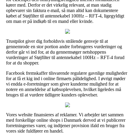
kører med. Derfor er det virkelig relevant, at man stadig
opbevarer sin faktura e-mail, så man altid kan dokumentere
købet af Støjfilter til antennekabel 100Hz – RFT-4, ligegyldigt
om man er på indkøb til en mand eller kvinde.
Trustpilot giver dig forholdsvis strålende genveje til at
gennemrode en stor portion andre forbrugeres vurderinger og
derfor går vi ind for, at du gennemsøger netshoppens
vurderinger af Støjfilter til antennekabel 100Hz – RFT-4 forud
for at du shopper.
Facebook fremskaffer tilsvarende regulære gavnlige muligheder
for at få et kig ind i online firmaets pålidelighed. I øvrigt møder
vi endda e-forretninger som giver kunderne mulighed for at
notere en anmeldelse af købsoplevelsen, hvilket ligeledes må
bruges til at vurdere tidligere kunders oplevelser.
Vores website finansieres af reklamer. Vi arbejder tæt sammen
med forskellige online shops i Danmark derved at vi publicerer
forretningernes varer, og indtjener provision ifald en bruger fra
vores side fuldfører en handel.