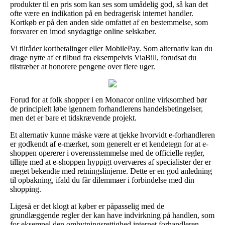
produkter til en pris som kan ses som umådelig god, så kan det
ofte være en indikation på en bedragerisk internet handler.
Kortkøb er på den anden side omfattet af en bestemmelse, som
forsvarer en imod snydagtige online selskaber.
Vi tilråder kortbetalinger eller MobilePay. Som alternativ kan du
drage nytte af et tilbud fra eksempelvis ViaBill, forudsat du
tilstræber at honorere pengene over flere uger.
Forud for at folk shopper i en Monacor online virksomhed bør
de principielt løbe igennem forhandlerens handelsbetingelser,
men det er bare et tidskrævende projekt.
Et alternativ kunne måske være at tjekke hvorvidt e-forhandleren
er godkendt af e-mærket, som generelt er et kendetegn for at e-
shoppen opererer i overensstemmelse med de officielle regler,
tillige med at e-shoppen hyppigt overværes af specialister der er
meget bekendte med retningslinjerne. Dette er en god anledning
til opbakning, ifald du får dilemmaer i forbindelse med din
shopping.
Ligeså er det klogt at køber er påpasselig med de
grundlæggende regler der kan have indvirkning på handlen, som
for eksempel den ombytningsrettighed internet forhandleren