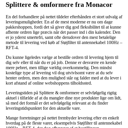
Splittere & omformere fra Monacor
En del forhandlere på nettet tildeler efterhånden et stort udvalg af
leveringsmuligheder. En af de mest moderne er nu om dage
pakkeshoppen, fordi det så giver dig god fleksibilitet til at kunne
afhente ordren lige præcis når det passer ind i din kalender. Den
er jo yderst smertefri, samt ofte derudover den mest betalelige
metode til levering ved køb af Støjfilter til antennekabel 100Hz –
RFT-4.
Du kunne ligeledes vælge at bestille ordren til levering hjem til
dig selv eller til når du er på job. Denne er desværre en kende
mere pebret, men tillige vældig overkommelig. Den mindst
kostelige type af levering vil dog utvivlsomt være at du selv
henter ordren, men den mulighed står og falder med at du lever i
kort afstand af online webshoppens tilholdssted.
Leveringstiden på Splittere & omformere er selvfølgelig rigtig
aktuel i tilfælde af at du mangler dine nye produkter lige om lidt,
så med det formål er det selvfølgelig relevant at du finder
leveringstidspunktet for den aktuelle vare.
Mange forretninger på nettet frembyder levering efter en enkelt
hverdag på de fleste varer, eksempelvis Støjfilter til antennekabel