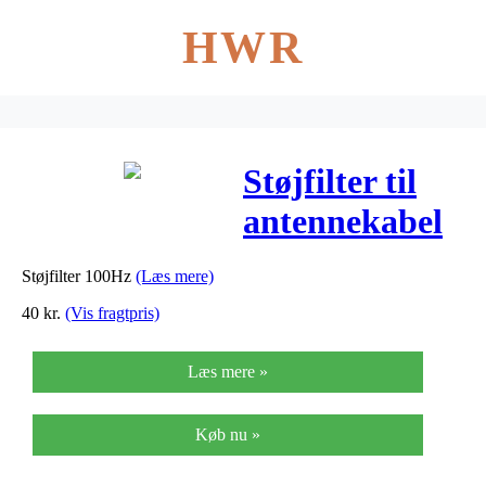
HWR
Støjfilter til
antennekabel
100Hz – RFT-
Støjfilter 100Hz
(Læs mere)
4
40
kr.
(Vis fragtpris)
Læs mere »
Køb nu »