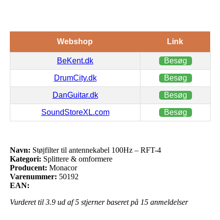
Webshop
Link
BeKent.dk
Besøg
DrumCity.dk
Besøg
DanGuitar.dk
Besøg
SoundStoreXL.com
Besøg
Navn:
Støjfilter til antennekabel 100Hz – RFT-4
Kategori:
Splittere & omformere
Producent:
Monacor
Varenummer:
50192
EAN:
Vurderet til
3.9
ud af 5 stjerner baseret på
15
anmeldelser