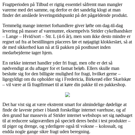
Fragtperioden på Tilbud er rigtig essentiel såfremt man mangler
varerne med det samme, og derfor er det sandelig klogt at man
finder det anslåede leveringstidspunkt på det pågældende produkt.
Temmelig mange internet forhandlere giver løfte om dag-til-dag
levering på masser af varenumre, eksempelvis Strider cykelhandsker
– Lange – Hvid/sort – Str. L (4-6 år), men som ikke desto mindre er
regnet ud fra at bestillingen placeres før et nøjagtigt klokkeslæt, så at
de med sikkerhed kan nå at få pakken på posthuset inden
medarbejderne tager hjem.
En række internet handler yder fri fragt, men ofte er det så
nødvendigt at du aftager for et fastsat beløb. Ellers skulle man
beslutte sig for den billigste mulighed for fragt, hvilket gerne –
ligegyldigt om du opholder sig i Fredericia, Birkerød eller Skælskør
– vil være at få fragtfirmaet til at køre din pakke til en pakkeshop.
Det har vist sig at være ekstremt smart for almindelige dødelige at
finde de laveste priser i blandt forskellige internet varehuse, og af
den grund har massevis af Strider internet webshops set sig nødsaget
til at reducere salgsværdien på specielt deres bedst i test produkter –
til piger og drenge, og yderligere også til voksne – kolossalt, og
endda nogle gange sikre fragt uden beregning.