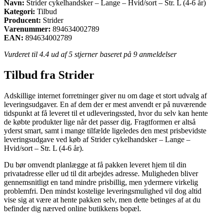
Navn:
Strider cykelhandsker – Lange – Hvid/sort – Str. L (4-6 år)
Kategori:
Tilbud
Producent:
Strider
Varenummer:
894634002789
EAN:
894634002789
Vurderet til
4.4
ud af 5 stjerner baseret på
9
anmeldelser
Tilbud fra Strider
Adskillige internet forretninger giver nu om dage et stort udvalg af
leveringsudgaver. En af dem der er mest anvendt er på nuværende
tidspunkt at få leveret til et udleveringssted, hvor du selv kan hente
de købte produkter lige når det passer dig. Fragtformen er altså
yderst smart, samt i mange tilfælde ligeledes den mest prisbevidste
leveringsudgave ved køb af Strider cykelhandsker – Lange –
Hvid/sort – Str. L (4-6 år).
Du bør omvendt planlægge at få pakken leveret hjem til din
privatadresse eller ud til dit arbejdes adresse. Muligheden bliver
gennemsnitligt en tand mindre prisbillig, men ydermere virkelig
problemfri. Den mindst kostelige leveringsmulighed vil dog altid
vise sig at være at hente pakken selv, men dette betinges af at du
befinder dig nærved online butikkens bopæl.