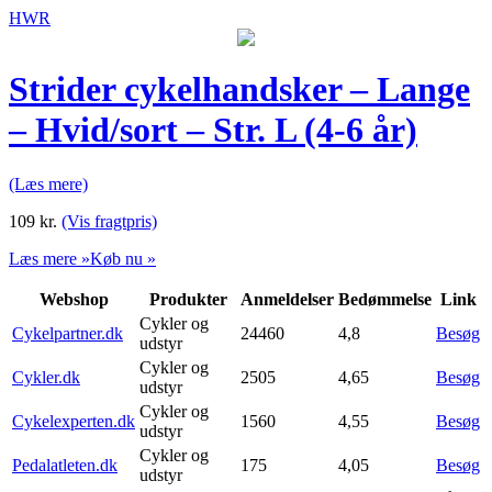
HWR
Strider cykelhandsker – Lange
– Hvid/sort – Str. L (4-6 år)
(Læs mere)
109
kr.
(Vis fragtpris)
Læs mere »
Køb nu »
Webshop
Produkter
Anmeldelser
Bedømmelse
Link
Cykler og
Cykelpartner.dk
24460
4,8
Besøg
udstyr
Cykler og
Cykler.dk
2505
4,65
Besøg
udstyr
Cykler og
Cykelexperten.dk
1560
4,55
Besøg
udstyr
Cykler og
Pedalatleten.dk
175
4,05
Besøg
udstyr