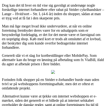
Dog kan det til hver en tid vise sig gavnligt at undersøge nogle
forskellige internet forhandlere efter rabat på Strider cykelhandsker –
Lange – Hvid/sort – Str. L (4-6 år) inden du shopper, sådan at man
er tryg ved at få fat i den skarpeste pris.
Man må lige meget hvad ikke undervurdere, at når en online
forretning frembyder deres varer for en udsalgspris som er
besynderligt fordelagtig, er det for det meste være et faresignal om
en uoprigtig shop. Køb med kort er trods alt omsluttet af et lovbud,
der beskytter dig som kunde overfor bedrageriske internet
forhandlere.
Generelt slår vi et slag for kortbestillinger eller MobilePay. Som
alternativ kan du bruge en løsning på afbetaling som fx ViaBill, ifald
du agter at afbetale prisen i flere bidder.
Forinden folk shopper på en Strider e-forhandler burde man uden
tvivl se på webshoppens forretningsaftale, men det er oftest et
omfattende projekt.
Alternativet kunne være at tjekke om internet webshoppen er e-
mærket, siden det generelt er et billede på at internet selskabet
overholder de danske regler, samt at online forretningen fra tid til