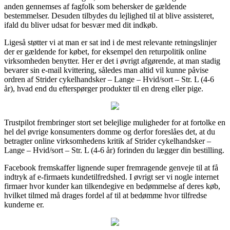
anden gennemses af fagfolk som behersker de gældende
bestemmelser. Desuden tilbydes du lejlighed til at blive assisteret,
ifald du bliver udsat for besvær med dit indkøb.
Ligeså støtter vi at man er sat ind i de mest relevante retningslinjer
der er gældende for købet, for eksempel den returpolitik online
virksomheden benytter. Her er det i øvrigt afgørende, at man stadig
bevarer sin e-mail kvittering, således man altid vil kunne påvise
ordren af Strider cykelhandsker – Lange – Hvid/sort – Str. L (4-6
år), hvad end du efterspørger produkter til en dreng eller pige.
Trustpilot frembringer stort set belejlige muligheder for at fortolke en
hel del øvrige konsumenters domme og derfor foreslåes det, at du
betragter online virksomhedens kritik af Strider cykelhandsker –
Lange – Hvid/sort – Str. L (4-6 år) forinden du lægger din bestilling.
Facebook fremskaffer lignende super fremragende genveje til at få
indtryk af e-firmaets kundetilfredshed. I øvrigt ser vi nogle internet
firmaer hvor kunder kan tilkendegive en bedømmelse af deres køb,
hvilket tilmed må drages fordel af til at bedømme hvor tilfredse
kunderne er.