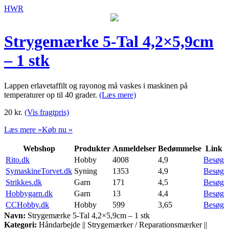
HWR
Strygemærke 5-Tal 4,2×5,9cm
– 1 stk
Lappen erlavetaffilt og rayonog må vaskes i maskinen på
temperaturer op til 40 grader.
(Læs mere)
20
kr.
(Vis fragtpris)
Læs mere »
Køb nu »
Webshop
Produkter
Anmeldelser
Bedømmelse
Link
Rito.dk
Hobby
4008
4,9
Besøg
SymaskineTorvet.dk
Syning
1353
4,9
Besøg
Strikkes.dk
Garn
171
4,5
Besøg
Hobbygarn.dk
Garn
13
4,4
Besøg
CCHobby.dk
Hobby
599
3,65
Besøg
Navn:
Strygemærke 5-Tal 4,2×5,9cm – 1 stk
Kategori:
Håndarbejde || Strygemærker / Reparationsmærker ||