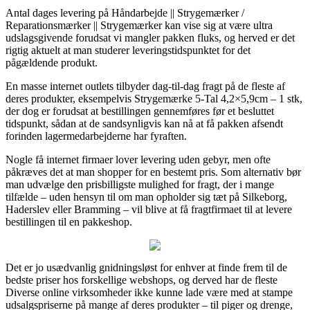
Antal dages levering på Håndarbejde || Strygemærker /
Reparationsmærker || Strygemærker kan vise sig at være ultra
udslagsgivende forudsat vi mangler pakken fluks, og herved er det
rigtig aktuelt at man studerer leveringstidspunktet for det
pågældende produkt.
En masse internet outlets tilbyder dag-til-dag fragt på de fleste af
deres produkter, eksempelvis Strygemærke 5-Tal 4,2×5,9cm – 1 stk,
der dog er forudsat at bestillingen gennemføres før et besluttet
tidspunkt, sådan at de sandsynligvis kan nå at få pakken afsendt
forinden lagermedarbejderne har fyraften.
Nogle få internet firmaer lover levering uden gebyr, men ofte
påkræves det at man shopper for en bestemt pris. Som alternativ bør
man udvælge den prisbilligste mulighed for fragt, der i mange
tilfælde – uden hensyn til om man opholder sig tæt på Silkeborg,
Haderslev eller Bramming – vil blive at få fragtfirmaet til at levere
bestillingen til en pakkeshop.
Det er jo usædvanlig gnidningsløst for enhver at finde frem til de
bedste priser hos forskellige webshops, og derved har de fleste
Diverse online virksomheder ikke kunne lade være med at stampe
udsalgspriserne på mange af deres produkter – til piger og drenge,