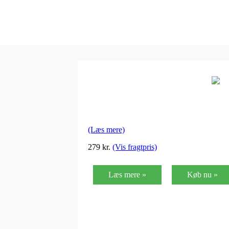
(Læs mere)
279
kr.
(Vis fragtpris)
Læs mere »
Køb nu »