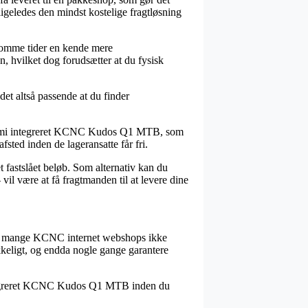
ligeledes den mindst kostelige fragtløsning
 somme tider en kende mere
n, hvilket dog forudsætter at du fysisk
det altså passende at du finder
ng semi integreret KCNC Kudos Q1 MTB, som
afsted inden de lageransatte får fri.
et fastslået beløb. Som alternativ kan du
il være at få fragtmanden til at levere dine
 har mange KCNC internet webshops ikke
ykkeligt, og endda nogle gange garantere
 integreret KCNC Kudos Q1 MTB inden du