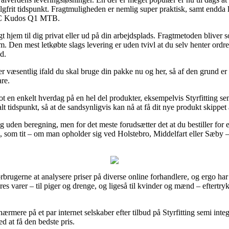
lgfrit tidspunkt. Fragtmuligheden er nemlig super praktisk, samt endda 
CNC Kudos Q1 MTB.
t hjem til dig privat eller ud på din arbejdsplads. Fragtmetoden bliver
 Den mest letkøbte slags levering er uden tvivl at du selv henter ordre
d.
r væsentlig ifald du skal bruge din pakke nu og her, så af den grund er 
re.
blot en enkelt hverdag på en hel del produkter, eksempelvis Styrfitti
ftalt tidspunkt, så at de sandsynligvis kan nå at få dit nye produkt skippet 
ring uden beregning, men for det meste forudsætter det at du bestiller for 
 som tit – om man opholder sig ved Holstebro, Middelfart eller Sæby – v
forbrugerne at analysere priser på diverse online forhandlere, og ergo
res varer – til piger og drenge, og ligeså til kvinder og mænd – eftertr
nærmere på et par internet selskaber efter tilbud på Styrfitting semi
d at få den bedste pris.