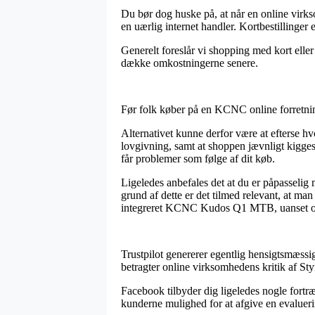
Du bør dog huske på, at når en online virksom
en uærlig internet handler. Kortbestillinger 
Generelt foreslår vi shopping med kort eller
dække omkostningerne senere.
Før folk køber på en KCNC online forretnin
Alternativet kunne derfor være at efterse hv
lovgivning, samt at shoppen jævnligt kigges
får problemer som følge af dit køb.
Ligeledes anbefales det at du er påpasselig 
grund af dette er det tilmed relevant, at man
integreret KCNC Kudos Q1 MTB, uanset om 
Trustpilot genererer egentlig hensigtsmæssi
betragter online virksomhedens kritik af 
Facebook tilbyder dig ligeledes nogle fortræf
kunderne mulighed for at afgive en evalueri