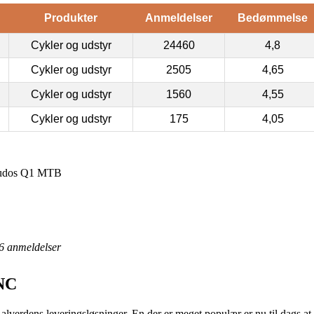
Produkter
Anmeldelser
Bedømmelse
Cykler og udstyr
24460
4,8
Cykler og udstyr
2505
4,65
Cykler og udstyr
1560
4,55
Cykler og udstyr
175
4,05
 Kudos Q1 MTB
6
anmeldelser
CNC
lverdens leveringsløsninger. En der er meget populær er nu til dags at 