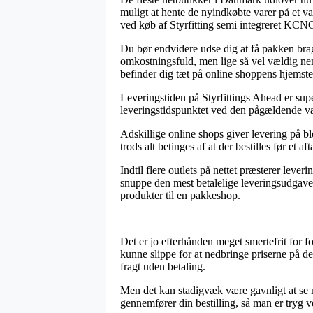
muligt at hente de nyindkøbte varer på et va
ved køb af Styrfitting semi integreret K
Du bør endvidere udse dig at få pakken brag
omkostningsfuld, men lige så vel vældig nem.
befinder dig tæt på online shoppens hjemste
Leveringstiden på Styrfittings Ahead er supe
leveringstidspunktet ved den pågældende va
Adskillige online shops giver levering på 
trods alt betinges af at der bestilles før et a
Indtil flere outlets på nettet præsterer leve
snuppe den mest betalelige leveringsudgave,
produkter til en pakkeshop.
Det er jo efterhånden meget smertefrit for 
kunne slippe for at nedbringe priserne på de
fragt uden betaling.
Men det kan stadigvæk være gavnligt at se 
gennemfører din bestilling, så man er tryg ve