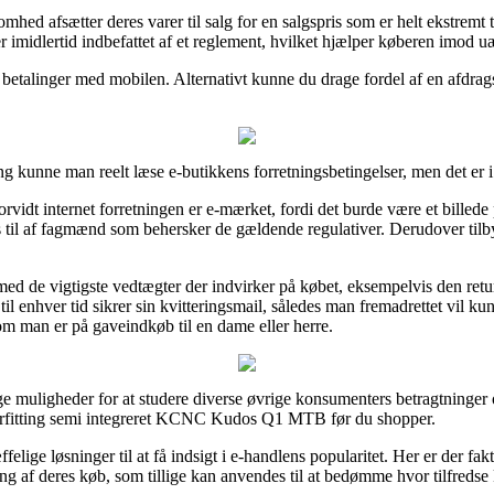
hed afsætter deres varer til salg for en salgspris som er helt ekstremt t
er imidlertid indbefattet af et reglement, hvilket hjælper køberen imod u
 betalinger med mobilen. Alternativt kunne du drage fordel af en afdrags
g kunne man reelt læse e-butikkens forretningsbetingelser, men det er 
orvidt internet forretningen er e-mærket, fordi det burde være et billede
 til af fagmænd som behersker de gældende regulativer. Derudover tilby
med de vigtigste vedtægter der indvirker på købet, eksempelvis den returp
 til enhver tid sikrer sin kvitteringsmail, således man fremadrettet vil k
man er på gaveindkøb til en dame eller herre.
ge muligheder for at studere diverse øvrige konsumenters betragtninger o
Styrfitting semi integreret KCNC Kudos Q1 MTB før du shopper.
felige løsninger til at få indsigt i e-handlens popularitet. Her er der f
ng af deres køb, som tillige kan anvendes til at bedømme hvor tilfredse