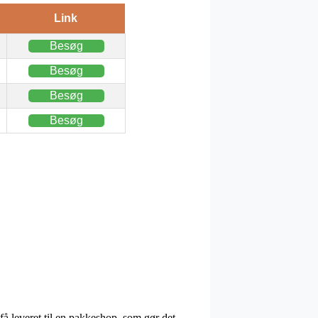
Link
Besøg
Besøg
Besøg
Besøg
få leveret til en pakkeshop, som gør det