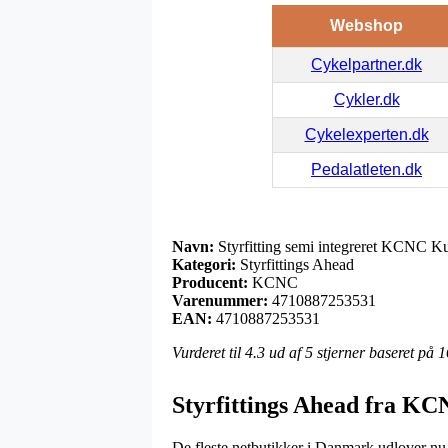
Webshop
Cykelpartner.dk
Cykler.dk
Cykelexperten.dk
Pedalatleten.dk
Navn:
Styrfitting semi integreret KCNC
Kategori:
Styrfittings Ahead
Producent:
KCNC
Varenummer:
4710887253531
EAN:
4710887253531
Vurderet til
4.3
ud af 5 stjerner baseret på
1
Styrfittings Ahead fra K
De fleste netbutikker i Danmark udlover nu a