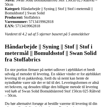
Navn:
Swan Solid Bomuldslærred Stof 150cm 025 Råhvid –
50cm
Kategori:
Håndarbejde || Syning || Stof || Stof i metermål ||
Bomuldsstof || Swan Solid
Producent:
Stoffabrics
Varenummer:
5713419962818
EAN:
5713419962818
Vurderet til
4.2
ud af 5 stjerner baseret på
5
anmeldelser
Håndarbejde || Syning || Stof || Stof i
metermål || Bomuldsstof || Swan Solid
fra Stoffabrics
En stor portion firmaer på nettet udlover i øjeblikket et bredt
udvalg af metoder til levering. En sikker vinder er for øjeblikket
levering til en pakkeshop, fordi du så nemt kan hente de
nyindkøbte varer når der er tid til det. Leveringsformen er altså
ret bekvem, og desuden tillige den billigste metode til levering
ved køb af Swan Solid Bomuldslærred Stof 150cm 025 Råhvid
– 50cm.
Du bør alternativt forsøge at bestille varerne til levering til din