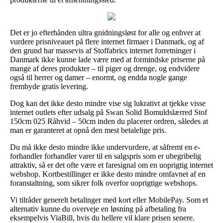
Det er jo efterhånden ultra gnidningsløst for alle og enhver at
vurdere prisniveauet på flere internet firmaer i Danmark, og af
den grund har massevis af Stoffabrics internet forretninger i
Danmark ikke kunne lade være med at formindske priserne på
mange af deres produkter – til piger og drenge, og endvidere
også til herrer og damer – enormt, og endda nogle gange
frembyde gratis levering.
Dog kan det ikke desto mindre vise sig lukrativt at tjekke visse
internet outlets efter udsalg på Swan Solid Bomuldslærred Stof
150cm 025 Råhvid – 50cm inden du placerer ordren, således at
man er garanteret at opnå den mest betalelige pris.
Du må ikke desto mindre ikke undervurdere, at såfremt en e-
forhandler forhandler varer til en salgspris som er ubegribelig
attraktiv, så er det ofte være et faresignal om en uoprigtig internet
webshop. Kortbestillinger er ikke desto mindre omfavnet af en
foranstaltning, som sikrer folk overfor uoprigtige webshops.
Vi tilråder generelt betalinger med kort eller MobilePay. Som et
alternativ kunne du overveje en løsning på afbetaling fra
eksempelvis ViaBill, hvis du hellere vil klare prisen senere.