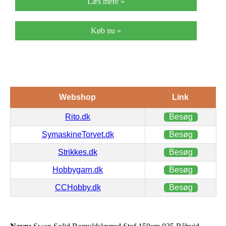
Læs mere »
Køb nu »
Webshop
Link
Rito.dk
Besøg
SymaskineTorvet.dk
Besøg
Strikkes.dk
Besøg
Hobbygarn.dk
Besøg
CCHobby.dk
Besøg