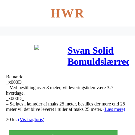
HWR
Swan Solid
Bomuldslærred
Stof 150cm
Bemærk:
025 Råhvid –
_x000D_
– Ved bestilling over 8 meter, vil leveringstiden være 3-7
50cm
hverdage.
_x000D_
– Sælges i længder af maks 25 meter, bestilles der mere end 25
meter vil det blive leveret i ruller af maks 25 meter.
(Læs mere)
20
kr.
(Vis fragtpris)