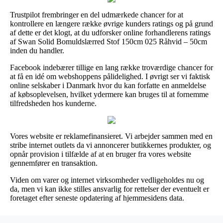
Trustpilot frembringer en del udmærkede chancer for at
kontrollere en længere række øvrige kunders ratings og på grund
af dette er det klogt, at du udforsker online forhandlerens ratings
af Swan Solid Bomuldslærred Stof 150cm 025 Råhvid – 50cm
inden du handler.
Facebook indebærer tillige en lang række troværdige chancer for
at få en idé om webshoppens pålidelighed. I øvrigt ser vi faktisk
online selskaber i Danmark hvor du kan forfatte en anmeldelse
af købsoplevelsen, hvilket ydermere kan bruges til at fornemme
tilfredsheden hos kunderne.
Vores website er reklamefinansieret. Vi arbejder sammen med en
stribe internet outlets da vi annoncerer butikkernes produkter, og
opnår provision i tilfælde af at en bruger fra vores website
gennemfører en transaktion.
Viden om varer og internet virksomheder vedligeholdes nu og
da, men vi kan ikke stilles ansvarlig for rettelser der eventuelt er
foretaget efter seneste opdatering af hjemmesidens data.