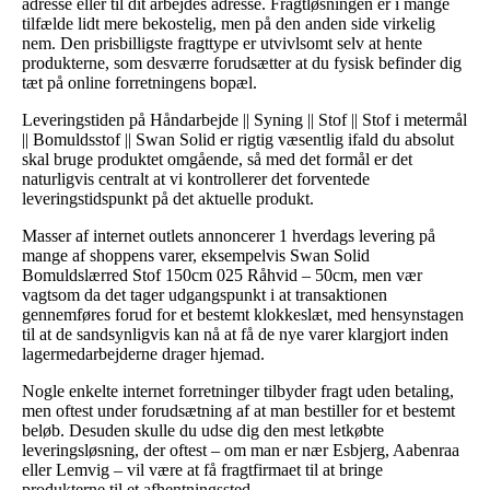
adresse eller til dit arbejdes adresse. Fragtløsningen er i mange
tilfælde lidt mere bekostelig, men på den anden side virkelig
nem. Den prisbilligste fragttype er utvivlsomt selv at hente
produkterne, som desværre forudsætter at du fysisk befinder dig
tæt på online forretningens bopæl.
Leveringstiden på Håndarbejde || Syning || Stof || Stof i metermål
|| Bomuldsstof || Swan Solid er rigtig væsentlig ifald du absolut
skal bruge produktet omgående, så med det formål er det
naturligvis centralt at vi kontrollerer det forventede
leveringstidspunkt på det aktuelle produkt.
Masser af internet outlets annoncerer 1 hverdags levering på
mange af shoppens varer, eksempelvis Swan Solid
Bomuldslærred Stof 150cm 025 Råhvid – 50cm, men vær
vagtsom da det tager udgangspunkt i at transaktionen
gennemføres forud for et bestemt klokkeslæt, med hensynstagen
til at de sandsynligvis kan nå at få de nye varer klargjort inden
lagermedarbejderne drager hjemad.
Nogle enkelte internet forretninger tilbyder fragt uden betaling,
men oftest under forudsætning af at man bestiller for et bestemt
beløb. Desuden skulle du udse dig den mest letkøbte
leveringsløsning, der oftest – om man er nær Esbjerg, Aabenraa
eller Lemvig – vil være at få fragtfirmaet til at bringe
produkterne til et afhentningssted.