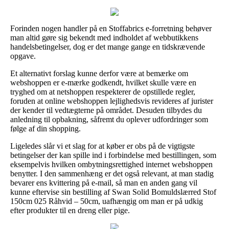
Forinden nogen handler på en Stoffabrics e-forretning behøver
man altid gøre sig bekendt med indholdet af webbutikkens
handelsbetingelser, dog er det mange gange en tidskrævende
opgave.
Et alternativt forslag kunne derfor være at bemærke om
webshoppen er e-mærke godkendt, hvilket skulle være en
tryghed om at netshoppen respekterer de opstillede regler,
foruden at online webshoppen lejlighedsvis revideres af jurister
der kender til vedtægterne på området. Desuden tilbydes du
anledning til opbakning, såfremt du oplever udfordringer som
følge af din shopping.
Ligeledes slår vi et slag for at køber er obs på de vigtigste
betingelser der kan spille ind i forbindelse med bestillingen, som
eksempelvis hvilken ombytningsrettighed internet webshoppen
benytter. I den sammenhæng er det også relevant, at man stadig
bevarer ens kvittering på e-mail, så man en anden gang vil
kunne eftervise sin bestilling af Swan Solid Bomuldslærred Stof
150cm 025 Råhvid – 50cm, uafhængig om man er på udkig
efter produkter til en dreng eller pige.