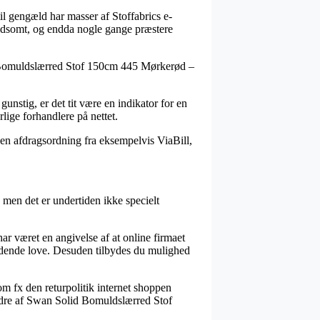
 til gengæld har masser af Stoffabrics e-
voldsomt, og endda nogle gange præstere
olid Bomuldslærred Stof 150cm 445 Mørkerød –
 gunstig, er det tit være en indikator for en
lige forhandlere på nettet.
en afdragsordning fra eksempelvis ViaBill,
, men det er undertiden ikke specielt
ar været en angivelse af at online firmaet
ldende love. Desuden tilbydes du mulighed
om fx den returpolitik internet shoppen
ordre af Swan Solid Bomuldslærred Stof