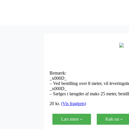
Bemærk:
_x000D_
– Ved bestilling over 8 meter, vil leverings
_x000D_
– Sælges i længder af maks 25 meter, bestill
20
kr.
(Vis fragtpris)
Læs mere »
Køb nu »