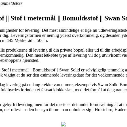
anmeldelser
f || Stof i metermål || Bomuldsstof || Swan S
ligheder for levering. Det mest almindelige er lige nu udleveringssteder
ser dig. Leveringsformen er nemlig yderst overkommelig, og desuden yde
0cm 445 Mørkerød – 50cm.
e produkterne til levering til din private bopæl eller ud til din arbejds
 fremkommelig. Den mest letkøbte type af levering vil dog utvivlsomt væ
webshoppens hjemsted.
|| Stof i metermål || Bomuldsstof || Swan Solid er selvfølgelig temmelig
tisk vigtigt at du ser den estimerede leveringsdato for det vedkommende 
til-dag levering på en lang række varenumre, eksempelvis Swan Solid 
fuldbyrdes forinden et fastsat klokkeslæt, med det formål at de garante
 gebyrfri levering, men for det meste er det under forudsætning af at man
, der oftest – uden hensyn til om man opholder sig i Holstebro, Hadersle