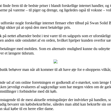
t finde frem til de bedste priser i blandt forskellige internet handler, og
serne på varerne – til piger og drenge, og ligeledes også til voksne – 
t at udforske nogle forskellige internet firmaer efter tilbud på Swan S
igt sikker på at opnå den mest betalelige pris.
 på nettet afhænder bedst i test varer til en salgspris som er uforståeligt
den anden side omsluttet af en orden, hvilket hjælper kunden overfor uær
r betalinger med mobilen. Som en alternativ mulighed kunne du udnytte 
ver et længere tidsrum.
e butik behøver man når alt kommer til alt have øje for e-shoppens vilkår
finde ud af om online forretningen er godkendt af e-mærket, som længe h
utikken jævnligt evalueres af sagkyndige som har megen viden om de gæ
emstillinger i forbindelse med dit køb.
stagende til de mest aktuelle retningslinjer der indvirker på handlen, s
tadig bevarer sin købsbekræftelse, således man altid kan bekræfte sin 
kal købe til en herre eller dame.