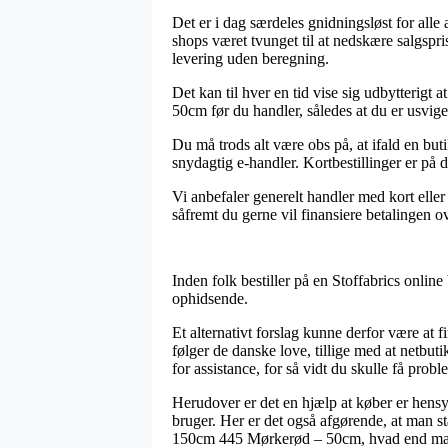
Det er i dag særdeles gnidningsløst for alle a
shops været tvunget til at nedskære salgspri
levering uden beregning.
Det kan til hver en tid vise sig udbytterig
50cm før du handler, således at du er usvigel
Du må trods alt være obs på, at ifald en butik
snydagtig e-handler. Kortbestillinger er på 
Vi anbefaler generelt handler med kort elle
såfremt du gerne vil finansiere betalingen o
Inden folk bestiller på en Stoffabrics onlin
ophidsende.
Et alternativt forslag kunne derfor være at 
følger de danske love, tillige med at netb
for assistance, for så vidt du skulle få probl
Herudover er det en hjælp at køber er hensyn
bruger. Her er det også afgørende, at man s
150cm 445 Mørkerød – 50cm, hvad end man s