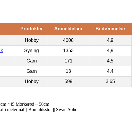
Produkter
Anmeldelser
Bedømmelse
Hobby
4008
4,9
dk
Syning
1353
4,9
Garn
171
4,5
Garn
13
4,4
Hobby
599
3,65
0cm 445 Mørkerød – 50cm
tof i metermål || Bomuldsstof || Swan Solid