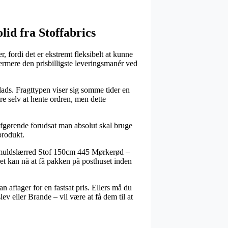
olid fra Stoffabrics
, fordi det er ekstremt fleksibelt at kunne
rmere den prisbilligste leveringsmanér ved
plads. Fragttypen viser sig somme tider en
re selv at hente ordren, men dette
 afgørende forudsat man absolut skal bruge
produkt.
Bomuldslærred Stof 150cm 445 Mørkerød –
ret kan nå at få pakken på posthuset inden
 aftager for en fastsat pris. Ellers må du
v eller Brande – vil være at få dem til at