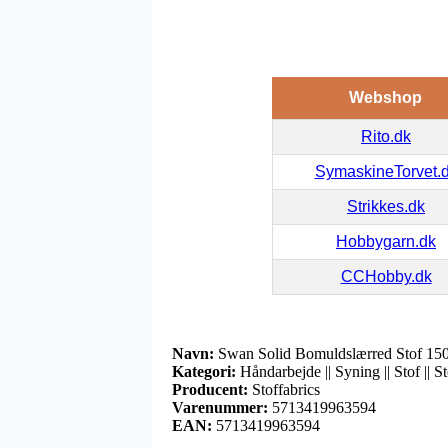
Webshop
Rito.dk
SymaskineTorvet.
Strikkes.dk
Hobbygarn.dk
CCHobby.dk
Navn:
Swan Solid Bomuldslærred Stof 15
Kategori:
Håndarbejde || Syning || Stof || S
Producent:
Stoffabrics
Varenummer:
5713419963594
EAN:
5713419963594