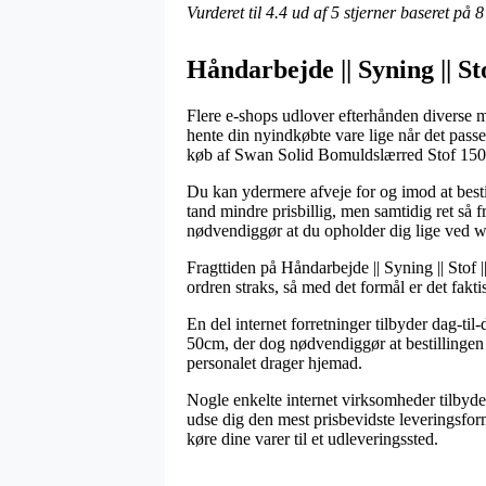
Vurderet til
4.4
ud af 5 stjerner baseret på
8
Håndarbejde || Syning || Sto
Flere e-shops udlover efterhånden diverse mu
hente din nyindkøbte vare lige når det pas
køb af Swan Solid Bomuldslærred Stof 15
Du kan ydermere afveje for og imod at bestill
tand mindre prisbillig, men samtidig ret så
nødvendiggør at du opholder dig lige ved 
Fragttiden på Håndarbejde || Syning || Stof 
ordren straks, så med det formål er det fak
En del internet forretninger tilbyder dag-
50cm, der dog nødvendiggør at bestillingen 
personalet drager hjemad.
Nogle enkelte internet virksomheder tilbyder
udse dig den mest prisbevidste leveringsform
køre dine varer til et udleveringssted.