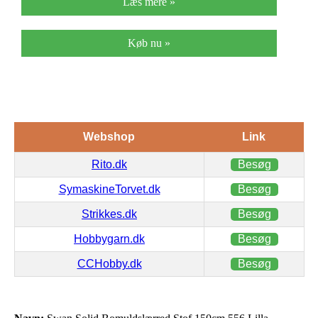
Læs mere »
Køb nu »
Webshop
Link
Rito.dk
Besøg
SymaskineTorvet.dk
Besøg
Strikkes.dk
Besøg
Hobbygarn.dk
Besøg
CCHobby.dk
Besøg