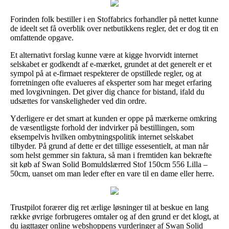
Forinden folk bestiller i en Stoffabrics forhandler på nettet kunne
de ideelt set få overblik over netbutikkens regler, det er dog tit en
omfattende opgave.
Et alternativt forslag kunne være at kigge hvorvidt internet
selskabet er godkendt af e-mærket, grundet at det generelt er et
sympol på at e-firmaet respekterer de opstillede regler, og at
forretningen ofte evalueres af eksperter som har meget erfaring
med lovgivningen. Det giver dig chance for bistand, ifald du
udsættes for vanskeligheder ved din ordre.
Yderligere er det smart at kunden er oppe på mærkerne omkring
de væsentligste forhold der indvirker på bestillingen, som
eksempelvis hvilken ombytningspolitik internet selskabet
tilbyder. På grund af dette er det tillige essesentielt, at man når
som helst gemmer sin faktura, så man i fremtiden kan bekræfte
sit køb af Swan Solid Bomuldslærred Stof 150cm 556 Lilla –
50cm, uanset om man leder efter en vare til en dame eller herre.
Trustpilot forærer dig ret ærlige løsninger til at beskue en lang
række øvrige forbrugeres omtaler og af den grund er det klogt, at
du iagttager online webshoppens vurderinger af Swan Solid