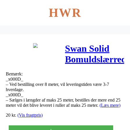
HWR
Swan Solid
Bomuldslærred
Stof 150cm
Bemærk:
556 Lilla –
_x000D_
– Ved bestilling over 8 meter, vil leveringstiden være 3-7
50cm
hverdage.
_x000D_
– Sælges i længder af maks 25 meter, bestilles der mere end 25
meter vil det blive leveret i ruller af maks 25 meter.
(Læs mere)
20
kr.
(Vis fragtpris)