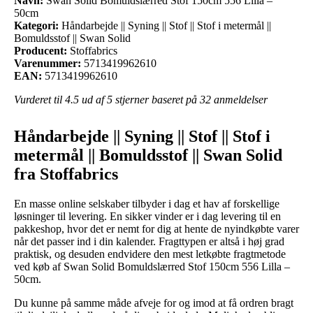
Navn:
Swan Solid Bomuldslærred Stof 150cm 556 Lilla –
50cm
Kategori:
Håndarbejde || Syning || Stof || Stof i metermål ||
Bomuldsstof || Swan Solid
Producent:
Stoffabrics
Varenummer:
5713419962610
EAN:
5713419962610
Vurderet til
4.5
ud af 5 stjerner baseret på
32
anmeldelser
Håndarbejde || Syning || Stof || Stof i
metermål || Bomuldsstof || Swan Solid
fra Stoffabrics
En masse online selskaber tilbyder i dag et hav af forskellige
løsninger til levering. En sikker vinder er i dag levering til en
pakkeshop, hvor det er nemt for dig at hente de nyindkøbte varer
når det passer ind i din kalender. Fragttypen er altså i høj grad
praktisk, og desuden endvidere den mest letkøbte fragtmetode
ved køb af Swan Solid Bomuldslærred Stof 150cm 556 Lilla –
50cm.
Du kunne på samme måde afveje for og imod at få ordren bragt