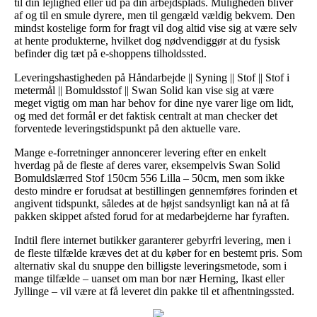
til din lejlighed eller ud på din arbejdsplads. Muligheden bliver
af og til en smule dyrere, men til gengæld vældig bekvem. Den
mindst kostelige form for fragt vil dog altid vise sig at være selv
at hente produkterne, hvilket dog nødvendiggør at du fysisk
befinder dig tæt på e-shoppens tilholdssted.
Leveringshastigheden på Håndarbejde || Syning || Stof || Stof i
metermål || Bomuldsstof || Swan Solid kan vise sig at være
meget vigtig om man har behov for dine nye varer lige om lidt,
og med det formål er det faktisk centralt at man checker det
forventede leveringstidspunkt på den aktuelle vare.
Mange e-forretninger annoncerer levering efter en enkelt
hverdag på de fleste af deres varer, eksempelvis Swan Solid
Bomuldslærred Stof 150cm 556 Lilla – 50cm, men som ikke
desto mindre er forudsat at bestillingen gennemføres forinden et
angivent tidspunkt, således at de højst sandsynligt kan nå at få
pakken skippet afsted forud for at medarbejderne har fyraften.
Indtil flere internet butikker garanterer gebyrfri levering, men i
de fleste tilfælde kræves det at du køber for en bestemt pris. Som
alternativ skal du snuppe den billigste leveringsmetode, som i
mange tilfælde – uanset om man bor nær Herning, Ikast eller
Jyllinge – vil være at få leveret din pakke til et afhentningssted.