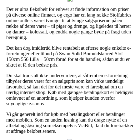
Det er ultra fleksibelt for enhver at finde information om priser
på diverse online firmaer, og ergo har en lang række Stoffabrics
online outlets været tvunget til at tvinge salgspriserne på en
række af deres varer – til piger og drenge, og ligeledes til herrer
og damer – kolossalt, og endda nogle gange byde på fragt uden
beregning.
Det kan dog imidlertid blive rentabelt at efterse nogle enkelte e-
forretninger efter tilbud på Swan Solid Bomuldslærred Stof
150cm 556 Lilla – 50cm forud for at du handler, sådan at du er
sikret at få den bedste pris.
Du skal trods alt ikke undervurdere, at såfremt en e-forretning
tilbyder deres varer for en salgspris som kan virke uendeligt
favorabel, så kan det for det meste være et faresignal om en
uærlig internet shop. Køb med gængse betalingskort er heldigvis
omfavnet af en anordning, som hjælper kunden overfor
snydagtige e-shops.
Vi går generelt ind for køb med betalingskort eller betalinger
med mobilen. Som en anden løsning kan du drage nytte af en
afbetalingsløsning som eksempelvis ViaBill, ifald du foretrækker
at afdrage beløbet senere.