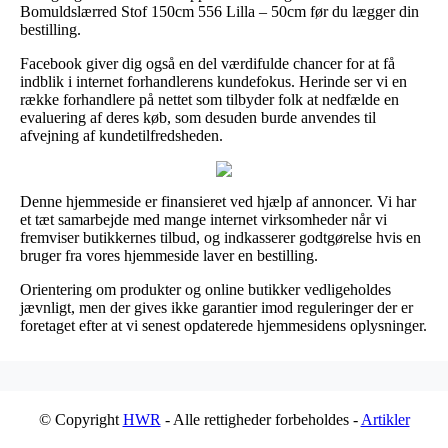
Bomuldslærred Stof 150cm 556 Lilla – 50cm før du lægger din
bestilling.
Facebook giver dig også en del værdifulde chancer for at få
indblik i internet forhandlerens kundefokus. Herinde ser vi en
række forhandlere på nettet som tilbyder folk at nedfælde en
evaluering af deres køb, som desuden burde anvendes til
afvejning af kundetilfredsheden.
Denne hjemmeside er finansieret ved hjælp af annoncer. Vi har
et tæt samarbejde med mange internet virksomheder når vi
fremviser butikkernes tilbud, og indkasserer godtgørelse hvis en
bruger fra vores hjemmeside laver en bestilling.
Orientering om produkter og online butikker vedligeholdes
jævnligt, men der gives ikke garantier imod reguleringer der er
foretaget efter at vi senest opdaterede hjemmesidens oplysninger.
© Copyright
HWR
- Alle rettigheder forbeholdes -
Artikler