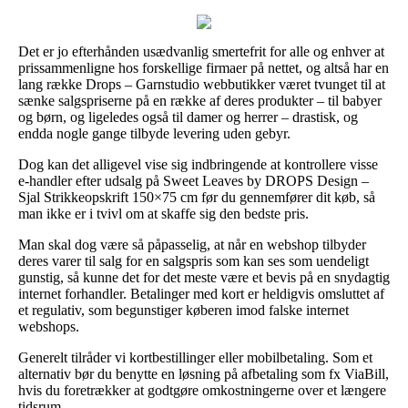
Det er jo efterhånden usædvanlig smertefrit for alle og enhver at
prissammenligne hos forskellige firmaer på nettet, og altså har en
lang række Drops – Garnstudio webbutikker været tvunget til at
sænke salgspriserne på en række af deres produkter – til babyer
og børn, og ligeledes også til damer og herrer – drastisk, og
endda nogle gange tilbyde levering uden gebyr.
Dog kan det alligevel vise sig indbringende at kontrollere visse
e-handler efter udsalg på Sweet Leaves by DROPS Design –
Sjal Strikkeopskrift 150×75 cm før du gennemfører dit køb, så
man ikke er i tvivl om at skaffe sig den bedste pris.
Man skal dog være så påpasselig, at når en webshop tilbyder
deres varer til salg for en salgspris som kan ses som uendeligt
gunstig, så kunne det for det meste være et bevis på en snydagtig
internet forhandler. Betalinger med kort er heldigvis omsluttet af
et regulativ, som begunstiger køberen imod falske internet
webshops.
Generelt tilråder vi kortbestillinger eller mobilbetaling. Som et
alternativ bør du benytte en løsning på afbetaling som fx ViaBill,
hvis du foretrækker at godtgøre omkostningerne over et længere
tidsrum.