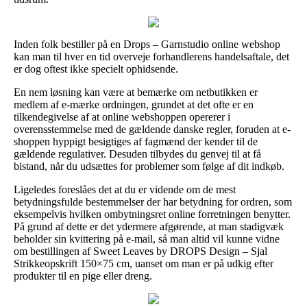
Inden folk bestiller på en Drops – Garnstudio online webshop
kan man til hver en tid overveje forhandlerens handelsaftale, det
er dog oftest ikke specielt ophidsende.
En nem løsning kan være at bemærke om netbutikken er
medlem af e-mærke ordningen, grundet at det ofte er en
tilkendegivelse af at online webshoppen opererer i
overensstemmelse med de gældende danske regler, foruden at e-
shoppen hyppigt besigtiges af fagmænd der kender til de
gældende regulativer. Desuden tilbydes du genvej til at få
bistand, når du udsættes for problemer som følge af dit indkøb.
Ligeledes foreslåes det at du er vidende om de mest
betydningsfulde bestemmelser der har betydning for ordren, som
eksempelvis hvilken ombytningsret online forretningen benytter.
På grund af dette er det ydermere afgørende, at man stadigvæk
beholder sin kvittering på e-mail, så man altid vil kunne vidne
om bestillingen af Sweet Leaves by DROPS Design – Sjal
Strikkeopskrift 150×75 cm, uanset om man er på udkig efter
produkter til en pige eller dreng.