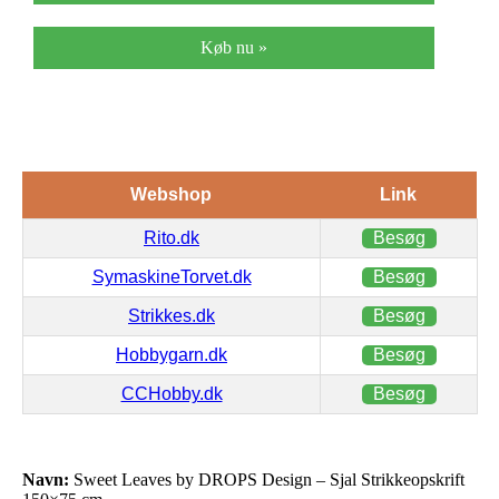
Køb nu »
Webshop
Link
Rito.dk
Besøg
SymaskineTorvet.dk
Besøg
Strikkes.dk
Besøg
Hobbygarn.dk
Besøg
CCHobby.dk
Besøg
Navn:
Sweet Leaves by DROPS Design – Sjal Strikkeopskrift