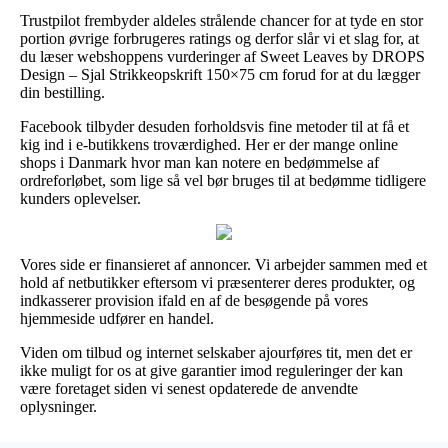
Trustpilot frembyder aldeles strålende chancer for at tyde en stor
portion øvrige forbrugeres ratings og derfor slår vi et slag for, at
du læser webshoppens vurderinger af Sweet Leaves by DROPS
Design – Sjal Strikkeopskrift 150×75 cm forud for at du lægger
din bestilling.
Facebook tilbyder desuden forholdsvis fine metoder til at få et
kig ind i e-butikkens troværdighed. Her er der mange online
shops i Danmark hvor man kan notere en bedømmelse af
ordreforløbet, som lige så vel bør bruges til at bedømme tidligere
kunders oplevelser.
Vores side er finansieret af annoncer. Vi arbejder sammen med et
hold af netbutikker eftersom vi præsenterer deres produkter, og
indkasserer provision ifald en af de besøgende på vores
hjemmeside udfører en handel.
Viden om tilbud og internet selskaber ajourføres tit, men det er
ikke muligt for os at give garantier imod reguleringer der kan
være foretaget siden vi senest opdaterede de anvendte
oplysninger.