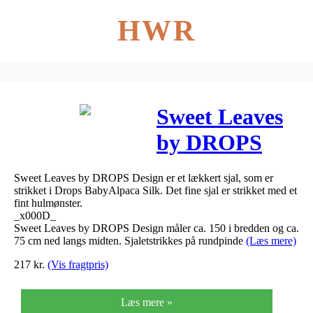
HWR
Sweet Leaves
by DROPS
Design – Sjal
Sweet Leaves by DROPS Design er et lækkert sjal, som er
Strikkeopskrift
strikket i Drops BabyAlpaca Silk. Det fine sjal er strikket med et
fint hulmønster.
150×75 cm
_x000D_
Sweet Leaves by DROPS Design måler ca. 150 i bredden og ca.
75 cm ned langs midten. Sjaletstrikkes på rundpinde
(Læs mere)
217
kr.
(Vis fragtpris)
Læs mere »