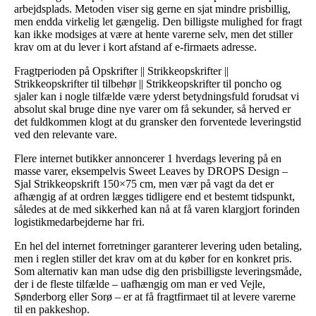
arbejdsplads. Metoden viser sig gerne en sjat mindre prisbillig,
men endda virkelig let gængelig. Den billigste mulighed for fragt
kan ikke modsiges at være at hente varerne selv, men det stiller
krav om at du lever i kort afstand af e-firmaets adresse.
Fragtperioden på Opskrifter || Strikkeopskrifter ||
Strikkeopskrifter til tilbehør || Strikkeopskrifter til poncho og
sjaler kan i nogle tilfælde være yderst betydningsfuld forudsat vi
absolut skal bruge dine nye varer om få sekunder, så herved er
det fuldkommen klogt at du gransker den forventede leveringstid
ved den relevante vare.
Flere internet butikker annoncerer 1 hverdags levering på en
masse varer, eksempelvis Sweet Leaves by DROPS Design –
Sjal Strikkeopskrift 150×75 cm, men vær på vagt da det er
afhængig af at ordren lægges tidligere end et bestemt tidspunkt,
således at de med sikkerhed kan nå at få varen klargjort forinden
logistikmedarbejderne har fri.
En hel del internet forretninger garanterer levering uden betaling,
men i reglen stiller det krav om at du køber for en konkret pris.
Som alternativ kan man udse dig den prisbilligste leveringsmåde,
der i de fleste tilfælde – uafhængig om man er ved Vejle,
Sønderborg eller Sorø – er at få fragtfirmaet til at levere varerne
til en pakkeshop.