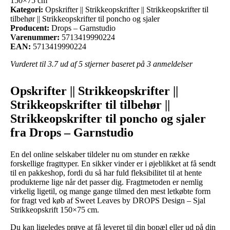
150×75 cm
Kategori:
Opskrifter || Strikkeopskrifter || Strikkeopskrifter til
tilbehør || Strikkeopskrifter til poncho og sjaler
Producent:
Drops – Garnstudio
Varenummer:
5713419990224
EAN:
5713419990224
Vurderet til
3.7
ud af 5 stjerner baseret på
3
anmeldelser
Opskrifter || Strikkeopskrifter ||
Strikkeopskrifter til tilbehør ||
Strikkeopskrifter til poncho og sjaler
fra Drops – Garnstudio
En del online selskaber tildeler nu om stunder en række
forskellige fragttyper. En sikker vinder er i øjeblikket at få sendt
til en pakkeshop, fordi du så har fuld fleksibilitet til at hente
produkterne lige når det passer dig. Fragtmetoden er nemlig
virkelig ligetil, og mange gange tilmed den mest letkøbte form
for fragt ved køb af Sweet Leaves by DROPS Design – Sjal
Strikkeopskrift 150×75 cm.
Du kan ligeledes prøve at få leveret til din bopæl eller ud på din