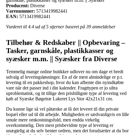
garnskåle, plastikkasser og syæsker m.m. || Syæsker
Producent:
Diverse
Varenummer:
5713419982441
EAN:
5713419982441
Vurderet til
4.4
ud af 5 stjerner baseret på
39
anmeldelser
Tilbehør & Redskaber || Opbevaring –
Tasker, garnskåle, plastikkasser og
syæsker m.m. || Syæsker fra Diverse
Temmelig mange online butikker udlover nu om dage et bredt
udvalg af leveringsløsninger. En af de mest almindelige er p.t.
levering til en pakkeshop, hvor du kan afhente din nyindkøbte
vare når det passer ind i din kalender. Fragttypen er jo ultra
uproblematisk, og tit tillige den prisbilligste type af levering ved
køb af Syæske Bøgetræ Lakeret Lys Stor 42x21x31 cm.
Du kunne lige så vel påtænke at få det leveret til din private
bopæl eller ud til dit arbejde. Muligheden er sædvanligvis en lille
smule mere omkostningsfuld, men endda virkelig
overkommelig. Den mest prisbevidste type af levering er
unægtelig at du selv henter ordren, men det forudsætter at du bor