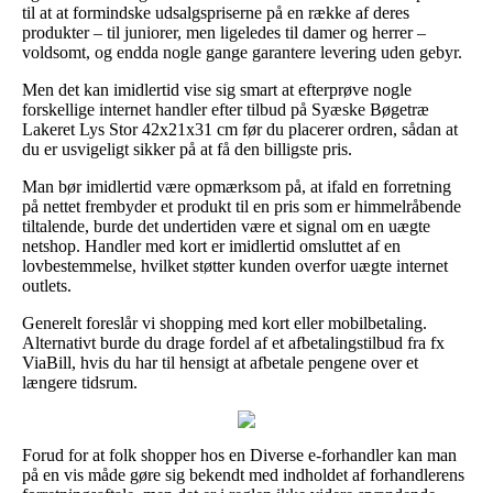
til at at formindske udsalgspriserne på en række af deres
produkter – til juniorer, men ligeledes til damer og herrer –
voldsomt, og endda nogle gange garantere levering uden gebyr.
Men det kan imidlertid vise sig smart at efterprøve nogle
forskellige internet handler efter tilbud på Syæske Bøgetræ
Lakeret Lys Stor 42x21x31 cm før du placerer ordren, sådan at
du er usvigeligt sikker på at få den billigste pris.
Man bør imidlertid være opmærksom på, at ifald en forretning
på nettet frembyder et produkt til en pris som er himmelråbende
tiltalende, burde det undertiden være et signal om en uægte
netshop. Handler med kort er imidlertid omsluttet af en
lovbestemmelse, hvilket støtter kunden overfor uægte internet
outlets.
Generelt foreslår vi shopping med kort eller mobilbetaling.
Alternativt burde du drage fordel af et afbetalingstilbud fra fx
ViaBill, hvis du har til hensigt at afbetale pengene over et
længere tidsrum.
Forud for at folk shopper hos en Diverse e-forhandler kan man
på en vis måde gøre sig bekendt med indholdet af forhandlerens