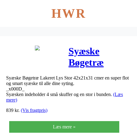
HWR
Syæske
Bøgetræ
Lakeret Lys
Syæske Bøgetræ Lakeret Lys Stor 42x21x31 cmer en super flot
Stor 42x21x31
og smart syæske til alle dine syting.
_x000D_
cm
Syæsken indeholder 4 små skuffer og en stor i bunden.
(Læs
mere)
839
kr.
(Vis fragtpris)
Læs mere »