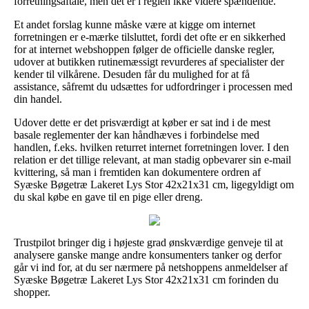
forretningsaftale, men det er i reglen ikke videre spændende.
Et andet forslag kunne måske være at kigge om internet
forretningen er e-mærke tilsluttet, fordi det ofte er en sikkerhed
for at internet webshoppen følger de officielle danske regler,
udover at butikken rutinemæssigt revurderes af specialister der
kender til vilkårene. Desuden får du mulighed for at få
assistance, såfremt du udsættes for udfordringer i processen med
din handel.
Udover dette er det prisværdigt at køber er sat ind i de mest
basale reglementer der kan håndhæves i forbindelse med
handlen, f.eks. hvilken returret internet forretningen lover. I den
relation er det tillige relevant, at man stadig opbevarer sin e-mail
kvittering, så man i fremtiden kan dokumentere ordren af
Syæske Bøgetræ Lakeret Lys Stor 42x21x31 cm, ligegyldigt om
du skal købe en gave til en pige eller dreng.
Trustpilot bringer dig i højeste grad ønskværdige genveje til at
analysere ganske mange andre konsumenters tanker og derfor
går vi ind for, at du ser nærmere på netshoppens anmeldelser af
Syæske Bøgetræ Lakeret Lys Stor 42x21x31 cm forinden du
shopper.