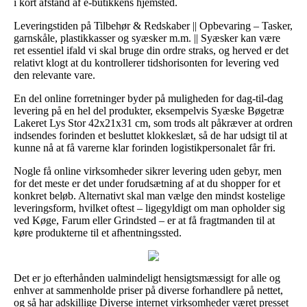
i kort afstand af e-butikkens hjemsted.
Leveringstiden på Tilbehør & Redskaber || Opbevaring – Tasker,
garnskåle, plastikkasser og syæsker m.m. || Syæsker kan være
ret essentiel ifald vi skal bruge din ordre straks, og herved er det
relativt klogt at du kontrollerer tidshorisonten for levering ved
den relevante vare.
En del online forretninger byder på muligheden for dag-til-dag
levering på en hel del produkter, eksempelvis Syæske Bøgetræ
Lakeret Lys Stor 42x21x31 cm, som trods alt påkræver at ordren
indsendes forinden et besluttet klokkeslæt, så de har udsigt til at
kunne nå at få varerne klar forinden logistikpersonalet får fri.
Nogle få online virksomheder sikrer levering uden gebyr, men
for det meste er det under forudsætning af at du shopper for et
konkret beløb. Alternativt skal man vælge den mindst kostelige
leveringsform, hvilket oftest – ligegyldigt om man opholder sig
ved Køge, Farum eller Grindsted – er at få fragtmanden til at
køre produkterne til et afhentningssted.
Det er jo efterhånden ualmindeligt hensigtsmæssigt for alle og
enhver at sammenholde priser på diverse forhandlere på nettet,
og så har adskillige Diverse internet virksomheder været presset