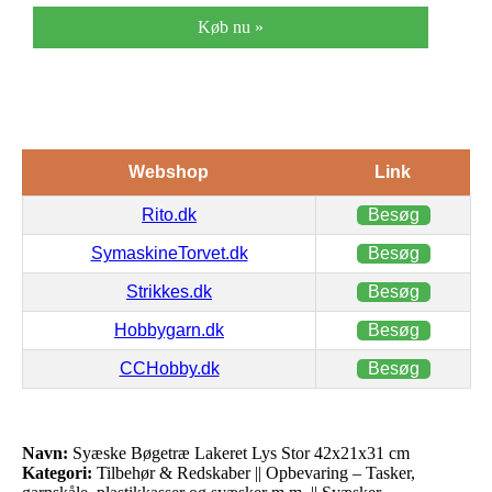
Køb nu »
Webshop
Link
Rito.dk
Besøg
SymaskineTorvet.dk
Besøg
Strikkes.dk
Besøg
Hobbygarn.dk
Besøg
CCHobby.dk
Besøg
Navn:
Syæske Bøgetræ Lakeret Lys Stor 42x21x31 cm
Kategori:
Tilbehør & Redskaber || Opbevaring – Tasker,