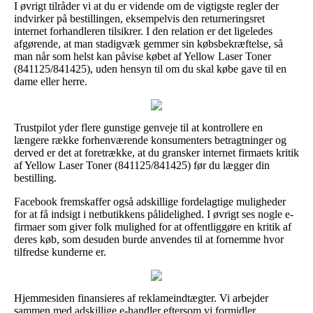
I øvrigt tilråder vi at du er vidende om de vigtigste regler der
indvirker på bestillingen, eksempelvis den returneringsret
internet forhandleren tilsikrer. I den relation er det ligeledes
afgørende, at man stadigvæk gemmer sin købsbekræftelse, så
man når som helst kan påvise købet af Yellow Laser Toner
(841125/841425), uden hensyn til om du skal købe gave til en
dame eller herre.
Trustpilot yder flere gunstige genveje til at kontrollere en
længere række forhenværende konsumenters betragtninger og
derved er det at foretrække, at du gransker internet firmaets kritik
af Yellow Laser Toner (841125/841425) før du lægger din
bestilling.
Facebook fremskaffer også adskillige fordelagtige muligheder
for at få indsigt i netbutikkens pålidelighed. I øvrigt ses nogle e-
firmaer som giver folk mulighed for at offentliggøre en kritik af
deres køb, som desuden burde anvendes til at fornemme hvor
tilfredse kunderne er.
Hjemmesiden finansieres af reklameindtægter. Vi arbejder
sammen med adskillige e-handler eftersom vi formidler