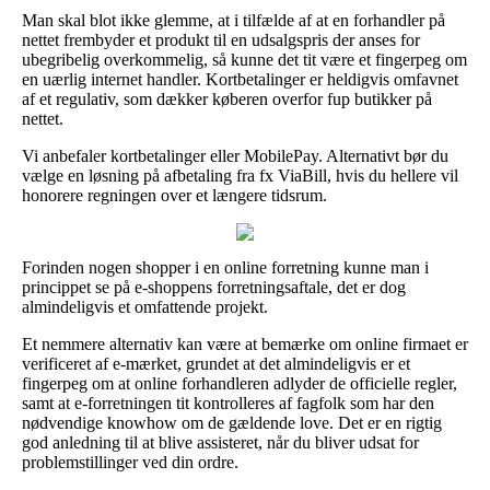
Man skal blot ikke glemme, at i tilfælde af at en forhandler på
nettet frembyder et produkt til en udsalgspris der anses for
ubegribelig overkommelig, så kunne det tit være et fingerpeg om
en uærlig internet handler. Kortbetalinger er heldigvis omfavnet
af et regulativ, som dækker køberen overfor fup butikker på
nettet.
Vi anbefaler kortbetalinger eller MobilePay. Alternativt bør du
vælge en løsning på afbetaling fra fx ViaBill, hvis du hellere vil
honorere regningen over et længere tidsrum.
Forinden nogen shopper i en online forretning kunne man i
princippet se på e-shoppens forretningsaftale, det er dog
almindeligvis et omfattende projekt.
Et nemmere alternativ kan være at bemærke om online firmaet er
verificeret af e-mærket, grundet at det almindeligvis er et
fingerpeg om at online forhandleren adlyder de officielle regler,
samt at e-forretningen tit kontrolleres af fagfolk som har den
nødvendige knowhow om de gældende love. Det er en rigtig
god anledning til at blive assisteret, når du bliver udsat for
problemstillinger ved din ordre.