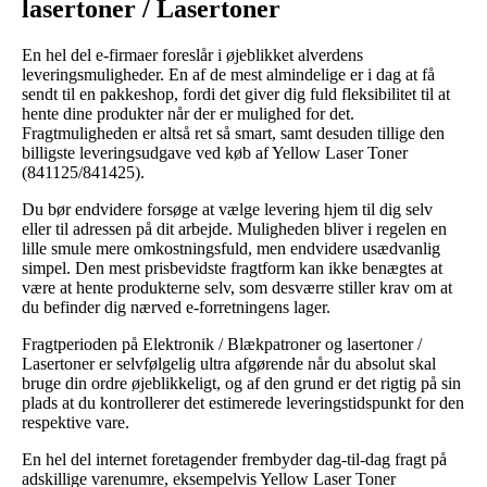
lasertoner / Lasertoner
En hel del e-firmaer foreslår i øjeblikket alverdens
leveringsmuligheder. En af de mest almindelige er i dag at få
sendt til en pakkeshop, fordi det giver dig fuld fleksibilitet til at
hente dine produkter når der er mulighed for det.
Fragtmuligheden er altså ret så smart, samt desuden tillige den
billigste leveringsudgave ved køb af Yellow Laser Toner
(841125/841425).
Du bør endvidere forsøge at vælge levering hjem til dig selv
eller til adressen på dit arbejde. Muligheden bliver i regelen en
lille smule mere omkostningsfuld, men endvidere usædvanlig
simpel. Den mest prisbevidste fragtform kan ikke benægtes at
være at hente produkterne selv, som desværre stiller krav om at
du befinder dig nærved e-forretningens lager.
Fragtperioden på Elektronik / Blækpatroner og lasertoner /
Lasertoner er selvfølgelig ultra afgørende når du absolut skal
bruge din ordre øjeblikkeligt, og af den grund er det rigtig på sin
plads at du kontrollerer det estimerede leveringstidspunkt for den
respektive vare.
En hel del internet foretagender frembyder dag-til-dag fragt på
adskillige varenumre, eksempelvis Yellow Laser Toner