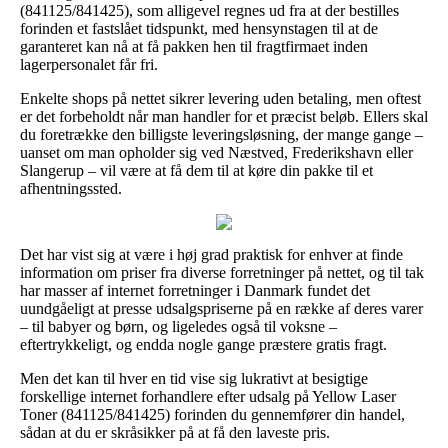
(841125/841425), som alligevel regnes ud fra at der bestilles
forinden et fastslået tidspunkt, med hensynstagen til at de
garanteret kan nå at få pakken hen til fragtfirmaet inden
lagerpersonalet får fri.
Enkelte shops på nettet sikrer levering uden betaling, men oftest
er det forbeholdt når man handler for et præcist beløb. Ellers skal
du foretrække den billigste leveringsløsning, der mange gange –
uanset om man opholder sig ved Næstved, Frederikshavn eller
Slangerup – vil være at få dem til at køre din pakke til et
afhentningssted.
Det har vist sig at være i høj grad praktisk for enhver at finde
information om priser fra diverse forretninger på nettet, og til tak
har masser af internet forretninger i Danmark fundet det
uundgåeligt at presse udsalgspriserne på en række af deres varer
– til babyer og børn, og ligeledes også til voksne –
eftertrykkeligt, og endda nogle gange præstere gratis fragt.
Men det kan til hver en tid vise sig lukrativt at besigtige
forskellige internet forhandlere efter udsalg på Yellow Laser
Toner (841125/841425) forinden du gennemfører din handel,
sådan at du er skråsikker på at få den laveste pris.