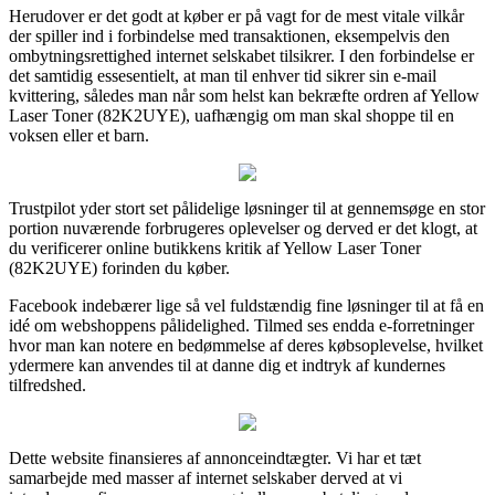
Herudover er det godt at køber er på vagt for de mest vitale vilkår
der spiller ind i forbindelse med transaktionen, eksempelvis den
ombytningsrettighed internet selskabet tilsikrer. I den forbindelse er
det samtidig essesentielt, at man til enhver tid sikrer sin e-mail
kvittering, således man når som helst kan bekræfte ordren af Yellow
Laser Toner (82K2UYE), uafhængig om man skal shoppe til en
voksen eller et barn.
Trustpilot yder stort set pålidelige løsninger til at gennemsøge en stor
portion nuværende forbrugeres oplevelser og derved er det klogt, at
du verificerer online butikkens kritik af Yellow Laser Toner
(82K2UYE) forinden du køber.
Facebook indebærer lige så vel fuldstændig fine løsninger til at få en
idé om webshoppens pålidelighed. Tilmed ses endda e-forretninger
hvor man kan notere en bedømmelse af deres købsoplevelse, hvilket
ydermere kan anvendes til at danne dig et indtryk af kundernes
tilfredshed.
Dette website finansieres af annonceindtægter. Vi har et tæt
samarbejde med masser af internet selskaber derved at vi