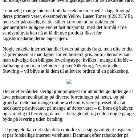
dobbelttjekker det anslåede leveringstidspunkt for den aktuelle vare.
Temmelig mange internet butikker reklamerer med 1 dags fragt på
deres primære varer, eksempelvis Yellow Laser Toner (82K2UYE),
men vær påpasselig da det stiller krav om at transaktionen
gennemføres tidligere end et fast tidspunkt, med det formål at de
sandsynligvis kan nå at få dit nye produkt fikset før
logistikmedarbejderne tager hjem.
Nogle enkelte internet handler byder på gratis fragt, men ofte er det
så præmissen at man køber for en bestemt pris. Som alternativ kan
man udvælge den billigste leveringstype, hvilket i mange tilfælde –
uafhængig om man befinder sig nær Silkeborg, Nyborg eller
Støvring – vil blive at få dem til at levere ordren til en pakkeshop.
Det er efterhånden særligt gnidningsløst for almindelige dødelige at
lave prissammenligning på diverse forretninger på nettet, og på
grund af dette har mange online webshops været presset til at at
nedskære prisniveauet på mange af deres varer – til børn og babyer,
og samtidig til herrer og damer – betragteligt, og endda nogle gange
byde på levering uden betaling.
Til gengæld kan det ikke desto mindre vise sig gavnligt at inspicere
et par forskellige internet varehuse i Danmark efter rabatkoder på