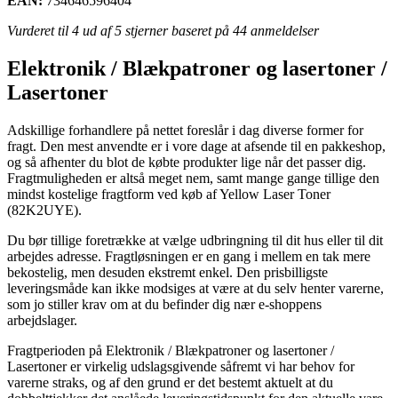
EAN:
734646596404
Vurderet til
4
ud af 5 stjerner baseret på
44
anmeldelser
Elektronik / Blækpatroner og lasertoner /
Lasertoner
Adskillige forhandlere på nettet foreslår i dag diverse former for
fragt. Den mest anvendte er i vore dage at afsende til en pakkeshop,
og så afhenter du blot de købte produkter lige når det passer dig.
Fragtmuligheden er altså meget nem, samt mange gange tillige den
mindst kostelige fragtform ved køb af Yellow Laser Toner
(82K2UYE).
Du bør tillige foretrække at vælge udbringning til dit hus eller til dit
arbejdes adresse. Fragtløsningen er en gang i mellem en tak mere
bekostelig, men desuden ekstremt enkel. Den prisbilligste
leveringsmåde kan ikke modsiges at være at du selv henter varerne,
som jo stiller krav om at du befinder dig nær e-shoppens
arbejdslager.
Fragtperioden på Elektronik / Blækpatroner og lasertoner /
Lasertoner er virkelig udslagsgivende såfremt vi har behov for
varerne straks, og af den grund er det bestemt aktuelt at du