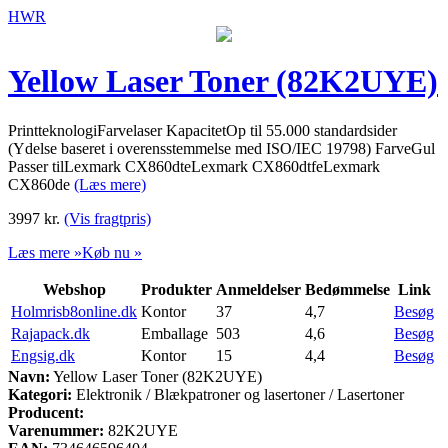
HWR
Yellow Laser Toner (82K2UYE)
PrintteknologiFarvelaser KapacitetOp til 55.000 standardsider
(Ydelse baseret i overensstemmelse med ISO/IEC 19798) FarveGul
Passer tilLexmark CX860dteLexmark CX860dtfeLexmark
CX860de
(Læs mere)
3997
kr.
(Vis fragtpris)
Læs mere »
Køb nu »
Webshop
Produkter
Anmeldelser
Bedømmelse
Link
Holmrisb8online.dk
Kontor
37
4,7
Besøg
Rajapack.dk
Emballage
503
4,6
Besøg
Engsig.dk
Kontor
15
4,4
Besøg
Navn:
Yellow Laser Toner (82K2UYE)
Kategori:
Elektronik / Blækpatroner og lasertoner / Lasertoner
Producent:
Varenummer:
82K2UYE