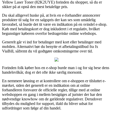
Yellow Laser Toner (82K2UYE) forinden du shopper, så du er
sikker på at opnå den mest betalelige pris.
Du skal alligevel huske på, at hvis en e-forhandler annoncerer
produkter til salg for en salgspris der kan ses som umådelig
favorabel, så burde det tit være en indikation på en svindel e-shop.
Køb med betalingskort er dog inkluderet i et regulativ, hvilket
begunstiger køberen overfor bedrageriske online webshops.
Generelt går vi ind for betalinger med kort eller betalinger med
mobilen. Alternativt bør du benytte et afbetalingstilbud fra fx
ViaBill, såfremt du vil godtgøre omkostningerne over tid.
Forinden folk køber hos en e-shop burde man i og for sig bese dens
handelsvilkår, dog er det ofte ikke særlig morsomt.
En nemmere løsning er at kontrollere om e-shoppen er tilsluttet e-
mærket, siden det generelt er en indikation om at online
forhandleren forsvarer de officielle regler, tillige med at online
webshoppen en gang i mellem besigtiges af jurister der har den
nødvendige knowhow om de gældende regulativer. Derudover
tilbydes du mulighed for support, ifald du bliver udsat for
udfordringer som følge af din handel.