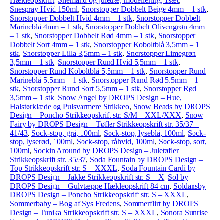
Hækleopskrift
,
Snemand og juletræ, modellering, 1sæt
,
Snespray Hvid 150ml
,
Snorstopper Dobbelt Beige 4mm – 1 stk
,
Snorstopper Dobbelt Hvid 4mm – 1 stk
,
Snorstopper Dobbelt
Marineblå 4mm – 1 stk
,
Snorstopper Dobbelt Olivengrøn 4mm
– 1 stk
,
Snorstopper Dobbelt Rød 4mm – 1 stk
,
Snorstopper
Dobbelt Sort 4mm – 1 stk
,
Snorstopper Koboltblå 3,5mm – 1
stk
,
Snorstopper Lilla 3,5mm – 1 stk
,
Snorstopper Limegrøn
3,5mm – 1 stk
,
Snorstopper Rund Hvid 5,5mm – 1 stk
,
Snorstopper Rund Koboltblå 5,5mm – 1 stk
,
Snorstopper Rund
Marineblå 5,5mm – 1 stk
,
Snorstopper Rund Rød 5,5mm – 1
stk
,
Snorstopper Rund Sort 5,5mm – 1 stk
,
Snorstopper Rød
3,5mm – 1 stk
,
Snow Angel by DROPS Design – Hue,
Halstørklæde og Pulsvarmere Strikkeo
,
Snow Beads by DROPS
Design – Poncho Strikkeopskrift str. S/M – XXL/XXX
,
Snow
Fairy by DROPS Design – Tøfler Strikkeopskrift str. 35/37 –
41/43
,
Sock-stop, grå, 100ml
,
Sock-stop, lyseblå, 100ml
,
Sock-
stop, lyserød, 100ml
,
Sock-stop, råhvid, 100ml
,
Sock-stop, sort,
100ml
,
Sockin Around by DROPS Design – Juletøfler
Strikkeopskrift str. 35/37
,
Soda Fountain by DROPS Design –
Top Strikkeopskrift str. S – XXXL
,
Soda Fountain Cardi by
DROPS Design – Jakke Strikkeopskrift str. S – X
,
Sol by
DROPS Design – Gulvtæppe Hækleopskrift 84 cm
,
Soldansby
DROPS Design – Poncho Strikkeopskrift str. S – XXXL
,
Sommerbaby – Bog af Sys Fredens
,
Sommerflirt by DROPS
Design – Tunika Strikkeopskrift str. S – XXXL
,
Sonora Sunrise