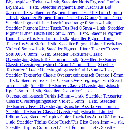
Blyantspidser Trekant – 1 stk
,
Staedtler Noris Ergosoft Jumbo
Blyant 2B – 1 stk
,
Staedtler Pigment Liner Tusch/Tus Blå
0,5mm – 1 stk
,
Staedtler Pigment Liner Tusch/Tus Brun 0,5mm
– 1 stk
,
Staedtler Pigment Liner Tusch/Tus Grøn 0,5mm – 1 stk
,
Staedtler Pigment Liner Tusch/Tus Orange 0,5mm – 1 stk
,
Staedtler Pigment Liner Tusch/Tus Rød 0,5mm – 1 stk
,
Staedtler
Pigment Liner Tusch/Tus Sort 0,8mm – 1 stk
,
Staedtler Pigment
Liner Tusch/Tus Sort 1mm – 1 stk
,
Staedtler Pigment Liner
Tusch/Tus Sort Skrå – 1 stk
,
Staedtler Pigment Liner Tusch/Tus
Violet 0,5mm – 1 stk
,
Staedtler Pigment Liner Tuscher/Tusser
Sort 0,05-0,8mm – 6 stk
,
Staedtler Textsurfer Classic
Overstregningstusch Blå 1-5mm – 1 stk
,
Staedtler Textsurfer
Classic Overstregningstusch Grøn 1-5mm – 1 stk
,
Staedtler
Textsurfer Classic Overstregningstusch Gul 1-5mm – 1 stk
,
Staedtler Textsurfer Classic Overstregningstusch Orange 1-5mm
– 1 stk
,
Staedtler Textsurfer Classic Overstregningstusch Rosa 1-
5mm – 1 stk
,
Staedtler Textsurfer Classic Overstregningstusch
Rød 1-5mm – 1 stk
,
Staedtler Textsurfer Classic
Overstregningstusch Turkis 1-5mm – 1 stk
,
Staedtler Textsurfer
Classic Overstregningstusch Violet 1-5mm – 1 stk
,
Staedtler
Textsurfer Classic Overstregningstuscher Ass. farver 1-5mm –
,
Staedtler Textsurfer Classic Overstregningstuscher Limited
Edition Ass
,
Staedtler Triplus Color Tusch/Tus Aqua Blå 1mm –
1 stk
,
Staedtler Triplus Color Tusch/Tus Bleg Grøn 1mm – 1 stk
,
Staedtler Triplus Color Tusch/Tus Blå 1mm – 1 stk
,
Staedtler