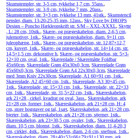
Skumstempler, str. 3-5 cm, tykkelse 1,7 cm, 55ass.
,
Skumstempler, str. 3-9 cm, tykkelse 7 mm, 20ass.
,
Skumstempler, str. 3×3 cm, tykkelse 13 mm, 41stk.
,
Skumstencil
pensler, diam. 13-20-25-35 mm, 12ass.
,
Sky Love by DROPS
Design – Poncho Hækleopskrift str. S/M – XXL-XXXL
,
Skytte
, L: 28 cm, 10stk.
,
Skære- og prægeskabelon, diam. 2-6,5 cm,
julemotiver, 1stk.
,
Skære- og prægeskabelon, diam. 9×11 cm,
juleophæng, 1stk.
,
Skære- og prægeskabelon, str. 12,87×12,7
cm, kuvert, 1stk.
,
Skære- og prægeskabelon, str. 14×14 cm, str.
14,5×1,5 cm, dekorative h
,
Skære- og prægeskabelon, str. 5×3-
12×10 cm, oval, 1stk.
,
Skæreplade / Skæremåtte Foldbar
45x60cm
,
Skæreplade Grøn 45x30x0,3cm
,
Skæreplade Grøn
45x60x0,3cm
,
Skæreplade Grøn A4 22x30x0,3cm
,
Skæreplade
med 3mm Kniv 22x30cm
,
Skæreplade, A1 60×91 cm, 1stk.
,
Skæreplade, A2 45×60 cm, 1stk.
,
Skæreplade, A3 30×45 cm,
1stk.
,
Skæreplade, str. 15×33 cm, 1stk.
,
Skæreplade, str. 22×33
cm, 1stk.
,
Skæreplade, str. 31,5×22 cm, 1stk.
,
Skæreskabelon,
ark 21×28 , cirkel, kvadrat og oval, 3ass.
,
Skæreskabelon, ark
21×28 cm, former, 1stk.
,
Skæreskabelon, ark 21×28 cm, H: 4
cm, store bogstaver og tal, 1sæt
,
Skæreskabelon, ark 21×28 cm,
hjerter, 1stk.
,
Skæreskabelon, ark 21×28 cm, stjerner, 1stk.
,
Skæreskabelon, ark 23×30,5 cm, ovaler, 1stk.
,
Skæreskabelon,
diam. 10,5 cm, blomst, 1stk.
,
Skæreskabelon, diam. 11,4-20,3
cm, cirkler, 4stk.
,
Skæreskabelon, diam. 2-6 cm, snefnug, 1stk.
,
Skæreskabelon, diam. 28+40+53+66+79+91+130 mm, ark