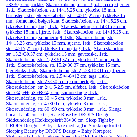
23×30,5 cm, cirkler
,
Skæreskabelon, diam. 3,5-11,5 cm, stjerner,
1stk.
,
Skæreskabelon, str. 14×15,25 cm, tykkelse 15 mm,
blomster, 1stk.
,
Skæreskabelon, str. 14×15,25 cm, tykkelse 15
mm, forme med bølget kant
,
Skæreskabelon, str. 14×15,25 cm,
tykkelse 15 mm, fugl, 1stk.
,
Skæreskabelon, str. 14×15,25 cm,
tykkelse 15 mm, hjerte, 1stk.
,
Skæreskabelon, str. 14×15,25 cm,
tykkelse 15 mm, sommerfugl, 1stk.
,
Skæreskabelon, str.
14×15,25 cm, tykkelse 15 mm, stjerne, 1stk.
,
Skæreskabelon,
str. 14×15,25 cm, tykkelse 15 mm, tag, 1stk.
,
Skæreskabelon,
str. 15,2×30,37 cm, tykkelse 15 mm, gaveæske, 1stk.
,
Skæreskabelon, str. 15,2×30,37 cm, tykkelse 15 mm, hjerte,
1stk.
,
Skæreskabelon, str. 15,2×30,37 cm, tykkelse 15 mm,
hjerteboks, 1stk.
,
Skæreskabelon, str. 2,5×3-10×11 cm, hjerter,
1stk.
,
Skæreskabelon, str. 2,5×4-8×12 cm, tags, 1stk.
,
Skæreskabelon, str. 23×30,5 cm, sommerfugle, 1stk.
,
Skæreskabelon, str. 2×1,5-2,5 cm, alfabet, 1stk.
,
Skæreskabelon,
str. 5×4,5+6,5×5+8×4,5 cm, sommerfugle, 1stk.
,
Skæreunderlag, str. 30×45 cm, tykkelse 3 mm, 1stk.
,
Skæreunderlag, str. 45×60 cm, tykkelse 3 mm, 1stk.
,
Skæreunderlag, str. 60×90 cm, tykkelse 3 mm, 1stk.
,
Slange
lineal, L: 50 cm, 1stk.
,
Slate Rose by DROPS Design –
Siddeunderlag Hækleopskrift 36×36 cm
,
Sleep Tight by
DROPS Design – Baby Jakke med raglan Strikkeopskrift st
,
Sleeping Beauty by DROPS Design – Baby Kørepose
Strikkeopskrift str. 1
,
Sleepy Sheep by DROPS Design – Sokker